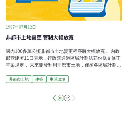
1997年07月12日
非都市土地變更 管制大幅放寬
國內100多萬公頃非都市土地變更程序將大幅放寬 。內政
部營建署11日表示，行政院通過區域計劃法部份條文修正
草案規定， 未來開發利用非都市土地，僅須各區域計劃擬
定機關許可，一級審查即告定案 。根據區域計劃法相關規
非都市土地
建築
生活環境
定，現行非都市土地共計有9大分區，分別是：鄉村區、
工業區、山坡地保育區、一般農業區、特定農業區、森林
區、風景區、特定目的用地區、國家公園保護區。每一分
01
02
區又依照實際用途編定做為住宅、工 業、商業使用。營建
署表示，行政院通過的區域計劃法部份條文修正草案中，
為加強資源保育須檢討變更使用分區者，得由直轄市、縣
市政府報經上級主管機關核定後， 逕為辦理分區變更。營
建署表示，現行都市計劃在直轄市是二級制，由市擬定，