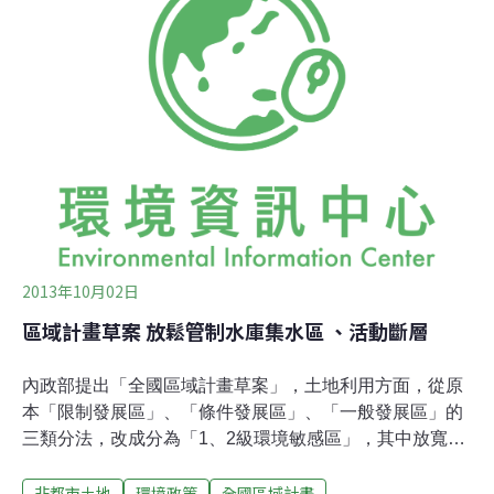
上貼滿紙條，民間團體表達對區域計畫的修訂草案感到不
滿與擔憂，直指李鴻源是「國土破壞」部長。他們在1日
上午召開記者會，立委田秋堇、劉建國亦在立院舉行公聽
會，二、三十位學者與民間團體代表也前往提問，此修訂
到底圖利了誰。此次區域計畫的修訂，不但將影響全國都
市以外的土地利用，身為都市計畫的上位指導計畫，其放
寬也將牽連眾多相關法令。內政部營建署表示，在國土計
畫法立法通過前，區域計畫為當前國土空間最高
2013年10月02日
區域計畫草案 放鬆管制水庫集水區 、活動斷層
內政部提出「全國區域計畫草案」，土地利用方面，從原
本「限制發展區」、「條件發展區」、「一般發展區」的
三類分法，改成分為「1、2級環境敏感區」，其中放寬、
限制開發規定，環保團體質疑是在為開發鬆綁，後果將破
非都市土地
環境政策
全國區域計畫
壞水土。「全國區域計畫」是其他法令的上位指導計畫，