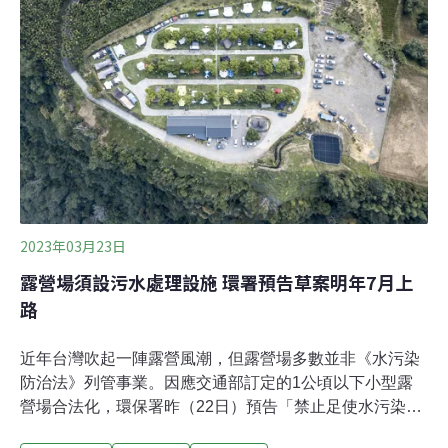
水未經處理就排放至水體，環保署3月預告修正「禁止足
使水污染行為」草案，規定露營場沖洗式廁所排水及生活
雜排水應納入污水下水道系統、集中處理場、或委託廢水
代處理業處理，規範對象為水污染管制區內的露營場，預
計2024年7月1日上路。環保署水保處科長李美慧說明，露
營場可能的水污染來源有廁所排泄物、浴室盥洗用水、洗
手台洗滌水等，污水性質類似生
2023年03月23日
露營場須設污水處理設施 環署預告草案明年7月上
路
近年台灣吹起一陣露營風潮，但露營場多數並非《水污染
防治法》列管事業。因應交通部訂定的1公頃以下小型露
營場合法化，環保署昨（22日）預告「禁止足使水污染行
為」修正草案，針對露營場增列「禁止足使水污染行