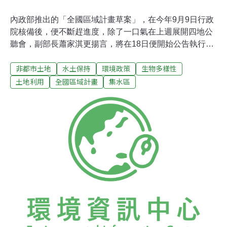
內政部推出的「全國區域計畫草案」，在今年9月9日行政
院核備後，便不斷趕進度，除了一口氣在上週展開四地公
聽會，副部長蕭家淇更揚言，將在18日便開始公告執行。
但關心此法案的民間團體認為，此計畫事關集水區、農業
非都市土地
水土保持
環境政策
生物多樣性
區與活動斷層帶等地段的開發，他們擔憂將淪為對原有的
開發限制大鬆綁，陸續召開記者會奔走，不斷提出爭議未
土地利用
全國區域計畫
集水區
明應該暫緩公告與實施，更期待環保署積極介入，主動向
內政部要求作政策環評，這兩點要求。他們擔心否則倉促
上路後要再修改，後果將不堪設想。在中部、東部的公聽
會中，當地民眾分別重視農地安全與核廢料與海岸開發問
題，但民間團體與內政部官員對話無交集，討論更爆發火
氣。16日上午，民間團體再前往環保署，演出行動劇「內
政部毀壞山河，環保署來救國」，強調環保署應該「硬起
來」，站穩環境保護與良知的立場。台灣護樹團體聯盟代
表張美惠痛批，「全國區域計畫」內容包山包海，卻與服
貿協議如出一轍，偷偷摸摸的火速進行，都不希望