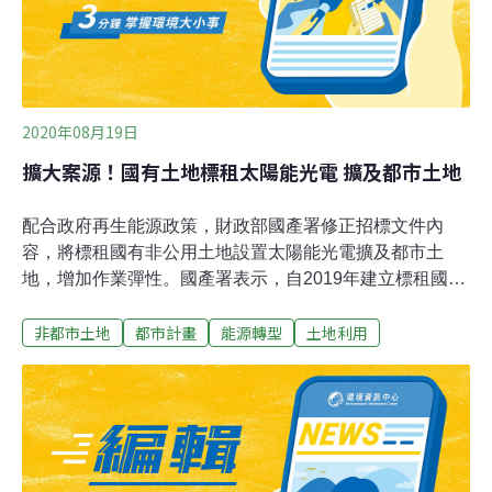
象，行政院自2019年起，多次召集農委會、交通部等有關
單位進行討論，打算制定相關土地使用規範，提供露營區
合法申請管道。立法院經濟委員會
2020年08月19日
擴大案源！國有土地標租太陽能光電 擴及都市土地
配合政府再生能源政策，財政部國產署修正招標文件內
容，將標租國有非公用土地設置太陽能光電擴及都市土
地，增加作業彈性。國產署表示，自2019年建立標租國有
非公用土地設置太陽能光電設備作業以來，已經公告招標
非都市土地
都市計畫
能源轉型
土地利用
五批次、15宗的非都市土地，其中標脫的土地共計12宗，
面積合計16.58公頃，設備裝置容量共計2萬844.835峰瓩
（KWP）。國產署表示，現行國有非公用土地在無保育及
公用的前提之下，篩選非都市土地使用強度較低的邊際土
地。但是非都市土地符合條件的標的愈來愈難找尋，國產
署邀集相關部會討論後，將都市計畫農業區、保護區土地
增納為辦理標租光電的範圍。而是否可改為標租光電的用