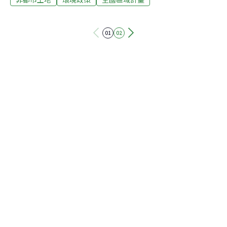
一旦放寬，很多法令也會跟著放寬，滋事體大。立委劉建
國、田秋堇昨（1日）舉行公聽會，會後結論，由於目前
01
02
組織改造關於山林水保分工未明，應等環境資源部成立後
再討論此計畫。內政部營建署綜合計畫組組長陳繼鳴表
示，草案部分內容9月9日行政院已備案，但未來將舉辦多
場公聽會，年底再修正報院一次。陳繼鳴表示，更改土地
利用分類名稱，是因為區域計畫法並沒有「禁止」、「限
制」條文，為避免產生執行爭議，才更改名稱。而「第1
級環境敏感區」等於過去的「限制發展地區」，不能申請
任何開發行為。「第2級環境敏感區」等於過去的「條件
發展地區」，可有條件開發。而其中有兩項放寬土地利