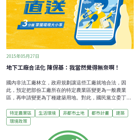
地，各縣市依地方規定審核；並增修相關作業機制，承租
廠商可依個案情形以「申請容許使用方式」來設置太陽能
光電發電設備使用，視需要才辦理使用分區或使用地變
更。
2015年05月27日
地下工廠合法化 陳保基：我當然覺得無奈啊！
國內非法工廠林立，政府規劃讓這些工廠就地合法，因
此，預定把部份工廠所在的特定農業區變更為一般農業
區，再申請變更為丁種建築用地。對此，國民黨立委丁守
中25日不滿痛批，政府不嚴格取締這些工廠，還給時間讓
特定農業區
生活環境
非都市土地
都市計畫
建築
他們就地合法，根本是「削足適履」。農委會主委陳保基
則大聲回應，「我當然是覺得很無奈啊！」經濟部指出，
環境政策
國內都市計畫及非都市計畫土地內設立的臨時工廠，約有
6萬多家，行政院特核定「輔導未登記工廠合法經營方