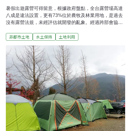
暑假出遊露營可得留意，根據政府盤點，全台露營場高達
八成是違法設置，更有73%位於農牧及林業用地，是過去
沒有露營法規，未經評估就開發的亂象。經過跨部會協
調，內政部上月公告修訂，有條件開放1公頃以下位於農
非都市土地
水土保持
土地利用
牧、林業用地的小型露營場申請合法化。不過學者批評，
內政部身為土地最後的守門員，此舉形同放縱1公頃以下
的露營場，且不要看露營帳篷比建築物輕巧，事實上，淋
浴間、廁所、管理室等設施都是露營場所需，「有露營場
就可能有污水排放問題」，有建物就應申請開發，否則只
怕成為各憑本事的良心事業。修法放寬農牧、林業用地 1
公頃小型露營場可合法化全國高達七成位於農牧和林業用
地的露營場，因過去法規尚未納入「露營」為農牧用地的
容許使用項目，僅有稍微相近的「休閒農業設施」，因此
陷入定位未明、無法可管的窘境。2021年3月行政院指定
觀光局為露營場地主責機關，經過跨部會協商，今年7月
內政部修正「非都市土地使用管制規則」（簡稱「