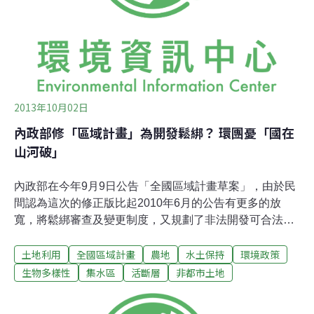
會讓人民參與，也認為應該先在環保署做政策環評。公民
參與不足遭質疑 營建署長有善意回應對此許文龍回應，原
本《區域計畫法》並沒有公聽會程序，依此法授權訂定的
《全國區域計畫》依法不必辦，但他強調願意
2013年10月02日
內政部修「區域計畫」為開發鬆綁？ 環團憂「國在
山河破」
內政部在今年9月9日公告「全國區域計畫草案」，由於民
間認為這次的修正版比起2010年6月的公告有更多的放
寬，將鬆綁審查及變更制度，又規劃了非法開發可合法化
的機制，而引發爭議。民間團體認為，在《國土計畫法》
土地利用
全國區域計畫
農地
水土保持
環境政策
未通過、政府組織再造未完成的狀況下，並不適宜推動此
計畫，而且若要進行，應該先由環保署進行政策環評，並
生物多樣性
集水區
活斷層
非都市土地
要以行政聽證會形式讓民眾得以參與討論。核電廠、土石
流、廢棄物、核廢料、旅館、淹水、沒水喝...在台灣地圖