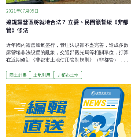
2021年07月05日
違規露營區將就地合法？ 立委、民團籲暫緩《非都
管》修法
近年國內露營風氣盛行，管理法規卻不盡完善，造成多數
露營場非法設置的亂象，交通部觀光局等相關單位，打算
在近期修訂《非都市土地使用管制規則》（非都管），開
放露營場使用農牧、林業用地，提供合法途徑。立法委員
國土計畫
土地利用
非都市土地
陳椒華於今（5日）召集台灣水資源保育聯盟、環境法律
人協會及地球公民等民間團體，呼籲政府應暫緩修法，回
歸國土計畫思考合理的管理機制。合法露營場不到一成 中
央擬開放露營場使用農林用地根據交通部露營區查詢專區
網站統計，截至今年5月11日，全台共有1989處露營區，
其中只有173處符合相關法令，換算下來合法的露營區只
佔整體約8%。綜觀全體露營區所在位置，約七成位在農牧
及林業用地上，其中僅49處合法、611處違法，其餘業者
違法狀況待確認或已無營業。為了解決露營區違法設置亂