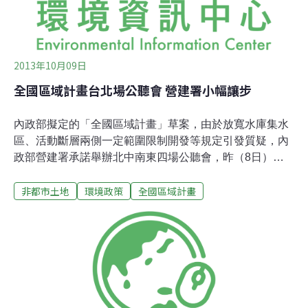
2013年10月09日
全國區域計畫台北場公聽會 營建署小幅讓步
內政部擬定的「全國區域計畫」草案，由於放寬水庫集水
區、活動斷層兩側一定範圍限制開發等規定引發質疑，內
政部營建署承諾舉辦北中南東四場公聽會，昨（8日）天
在台北營建署舉辦第一場。營建署署長許文龍表示，9月9
非都市土地
環境政策
全國區域計畫
日行政院已備查的版本，將依法在40天內、10月中左右公
告。但這個版本還有兩項尚未協調完成，包括農委會的全
國農地保護政策、及各部會的未來規畫（例如工業區設置
地點），連同這四場公聽會各界表達的意見（10月1日立
委劉建國、田秋堇另舉辦一場），一併修正後年底再報院
一次。昨天十多個環保團體到場表達意見，先在場外演行
動劇，並戳破三個寫著「治水、防災、國土計畫」的汽
球。同時抗議營建署在草案完成前並未舉行聽證會、公聽