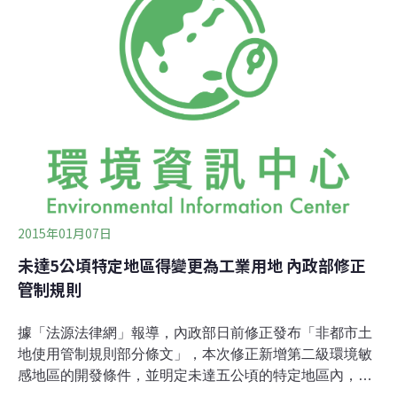
案」，其中，非都市計畫土地、特定農業區面積達2公頃
未滿5公頃者，須依《都市計畫法》第27條規定，先調整
為一般農業區後，再依「經濟部公告特定地區整體（個
別）變更編定為丁種建築用地興辦事業計畫審查作業要
點」規定，變更為丁種建築用地，即能就地合法，全案預
計6月底前完成審查作業。不過，對於非法工廠可以就地
合法，丁守中不滿地表示，這些工廠在特地農業區，為了
屈就這些違法工廠，還要變更為一般農業區，而依法解
釋，特地
2015年01月07日
未達5公頃特定地區得變更為工業用地 內政部修正
管制規則
據「法源法律網」報導，內政部日前修正發布「非都市土
地使用管制規則部分條文」，本次修正新增第二級環境敏
感地區的開發條件，並明定未達五公頃的特定地區內，已
補辦臨時工廠登記的低污染事業興辦產業人取得核准計畫