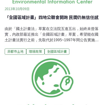
2013年10月09日
「全國區域計畫」四地公聽會開跑 民間仍無信任感
由於「國土計畫法」草案在立法院五進五出，始終未曾落
實，內政部最近推出「全國區域計畫」草案，希望能在國
土計畫法實行之前，先取代於1995~1997年間公告實施的
北、中、南及東部四區域計畫，以補足目前許多缺漏的法
非都市土地
環境政策
全國區域計畫
規。此草案已於9月9日由行政院備查，將依法在40天內、
10月中左右公告。雖然規劃的營建署官員自認此舉立意良
善，但由於此計畫事關集水區、農業區與活動斷層帶等地
段的開發，民間團體擔憂將淪為對原有的開發限制大鬆
綁，1日在由立委田秋堇、劉建國舉行的公聽會中，便有
2、30位學者與民間團體前往關注。但營建署隨即宣佈在8
至15日之間，在北中南東分別舉辦公聽會。擔憂營建署只
是為了趕進度、瞞混過關，多個環團參與8日的台北場，
再次表達了不信任的焦慮感，並提出先作政策環評、延後
公告等要求。