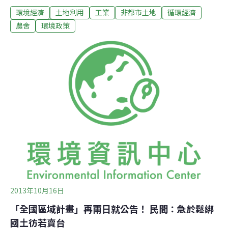
環境經濟
土地利用
工業
非都市土地
循環經濟
且符合一定條件下，可以變更土地為工業用地。內政部指
出，由於區域計畫法施行細則第11條、第13條規定新增海
農舍
環境政策
域區及海域用地兩種分區用地項目，所以本次修正將此一
併納入條文內容規範。另為配合政府輔導未登記工廠合法
經營方案的推動，新修非都市土地使用管制規則第31條之
1第1項明定位於依工廠管理輔導法第33條第3項公告未達
五公頃的特定地區內已補辦臨時工廠登記的低污染事業興
辦產業人，經取得中央工業主管機關核准的整體規劃興辦
事業計畫文件者，得於特定農業區以外之土地申請變更編
定為丁種建築用地及適當使用地。藉此在兼顧環保及產業
發展的前提下，合理解決特定地區內未登記工廠土地合法
化問題。
2013年10月16日
「全國區域計畫」再兩日就公告！ 民間：急於鬆綁
國土彷若賣台