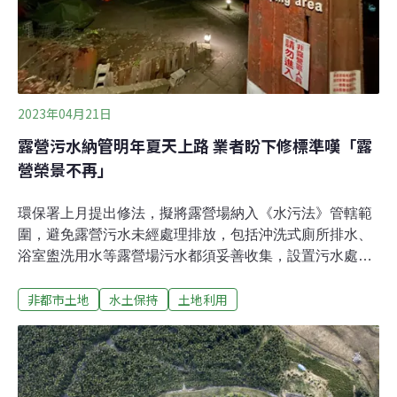
2023年04月21日
露營污水納管明年夏天上路 業者盼下修標準嘆「露
營榮景不再」
環保署上月提出修法，擬將露營場納入《水污法》管轄範
圍，避免露營污水未經處理排放，包括沖洗式廁所排水、
浴室盥洗用水等露營場污水都須妥善收集，設置污水處理
設施或委託代處理業者處理，預計2024年7月1日上路。今
非都市土地
水土保持
土地利用
（21日）環保署舉行「禁止足使水污染行為」修正草案研
商會議，出席業者認為，草案以每日最大污水量計算的標
準過高，露營場並不是天天客滿，「露營榮景不再」，希
望下修污水處理量標準。露營場須設污水處理設施 2024年
7月1日生效近年露營活動人數增加，為避免露營產生的污