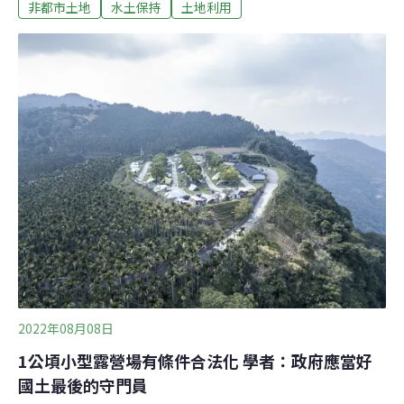
非都市土地
水土保持
土地利用
為」，露營業者必須妥善收集處理污水，並設置足夠處理
量的污水處理設施，草案預計2024年7月上路。近年參與
露營活動人數及露營場數量漸增，截至本月14日，全台總
共1830處露營場，近九成違法、僅187處合法。2022年7
月內政部修正「非都市土地使用管制規則」，位於農牧、
林業用地的1公頃以下小型露營場，可有條件申請合法
化。為配合主管機關交通部觀光局訂定的「露營場管理要
點」，環保署昨（22日）預告「禁止足使水污染行為」修
正草案，規範水污染管制區內之露營場，沖洗式廁所排水
及生活雜排水應納入污水下水道系統、集中處理場或委託
廢水代處理業處理，預計2024年7月1日生效。
2022年08月08日
1公頃小型露營場有條件合法化 學者：政府應當好
國土最後的守門員