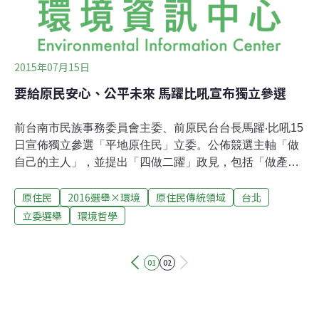
2015年07月15日
要給原民安心、公平未來 馬躍比吼宣布獨立參選
前台南市民族事務委員會主委、前原民台台長馬躍‧比吼15
日宣佈獨立參選「平地原住民」立委。公佈競選主軸「做
自己的主人」，並提出「四做二躍」政見，包括「做產業
的主人」、「做土地的主人」、「做教育的主人」、「做
原住民
2016選舉×環境
原住民傳統領域
台北
文化的主人」、「躍安心的生活」、「躍公平的未來」。
張震嶽、以莉‧高露、胡德夫、巴奈等多位長期參與原運的
立委選舉
環境哲學
金曲音樂人現身，以歌聲期許原住民票投馬躍，打破深藍
獨大、原住民立委只聽從黨意行事的現況。第三勢力候選
01
02
人林昶佐、范雲、李根政也同台獻上祝福，相約未來在立
院合作推動進步法案。不再沉默等待 原民現在就要改變
「原住民沒有悲觀的權利！」馬躍‧比吼主張「做自己的主
人」，要進入立院推動相關修法。讓原住民不管選擇在都