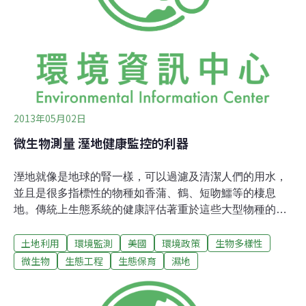
水閥和Lakeshore Drive橋之間。水道疏浚完成後，制水閥
可以讓水流過，但是這個閥門現階段是關閉的。根據羅培
茲的說法，那很快就會改變。他說：「只要沒有暴風雨的
2013年05月02日
微生物測量 溼地健康監控的利器
溼地就像是地球的腎一樣，可以過濾及清潔人們的用水，
並且是很多指標性的物種如香蒲、鶴、短吻鱷等的棲息
地。傳統上生態系統的健康評估著重於這些大型物種的數
量，但是在密蘇里大學土木與環境工程系副教授胡志强與
土地利用
環境監測
美國
環境政策
生物多樣性
其團隊的研究中，那些在溼地中微小且看不見的生物，卻
是當地生態系統健康與否的重要指標。分析溼地微生物是
微生物
生態工程
生態保育
濕地
否健康比傳統的評估方法來得便宜及迅速，此方法亦有助
於改善利用自然的方式過濾人為廢水的過程。胡志强表