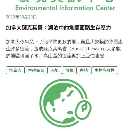
2013年08月29日
加拿大薩克其萬：湖泊中的魚類面臨生存壓力
加拿大今年又下了比平常更多的雨，而且大規模的降雪產
生許多徑流，造成薩克其萬省（Saskatchewan）大多數
的地區積滿了水。高山區的徑流再加上亞伯達省
（Alberta）非凡的降雨量，促成薩克其萬南部和北部地區
加拿大
生態保育
濕地
魚類
農地
生物多樣性
的河流逕自滿到了岸邊。這樣的水量與較冷的水溫，一般
人也許會認為對當地的魚很有利。然而事實並不如此。現
今農場土地的價值之高，農民和市政當局覺得，溼地的水
排乾根本不會造成什麼影響，因此過去十年來，大規模排
乾溼地已形成一股趨勢。然而，溼地的水排乾之前，梭魚
和其他魚類會在這些淹水的多草地區產卵。在夏季的熱氣
大幅度削減溼地區的水域之前，成群的小梭魚已經搬回附
近比較大的水域。溼地中的食物供應量是遠多於湖泊裡
的，這能夠讓溼地裡的小梭魚們更快速成長。但是把溼地