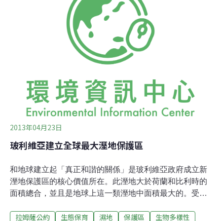
示，「在蓋馬路、建築物時，工程師必須犧牲溼地來作發
展，但是法律規定這些失去的溼地必須在他處另建一溼地
作補償。」「我們的研究一方面可以應用在監控溼地補償
是否成功，而在另一方面可以引導保育人士，讓他們得以
藉著微生物存在的確切型態，來接納新的生態監控系
統。」
2013年04月23日
玻利維亞建立全球最大溼地保護區
和地球建立起「真正和諧的關係」是玻利維亞政府成立新
溼地保護區的核心價值所在。此溼地大於荷蘭和比利時的
面積總合，並且是地球上這一類溼地中面積最大的。受指
定為保護區的地點是靠近祕魯、巴西和玻國邊境的利亞諾
拉姆薩公約
生態保育
濕地
保護區
生物多樣性
斯（Llanos de Moxos），這片溼地佔地約690萬公頃，是