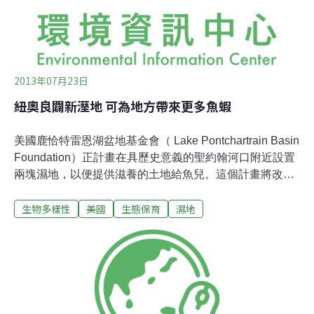
的水排掉的結果，就是讓這個良好的魚類孕育地從此消
失。人們常常忘記，從溼地排出的多餘的水，必須流向某
處。幾年前，水被排入漁湖（Fishing L
2013年07月23日
紐奧良闢新溼地 可為地方帶來更多魚蝦
美國鹿恰特雷恩湖盆地基金會（ Lake Pontchartrain Basin
Foundation）正計畫在具歷史意義的聖約翰河口附近設置
兩塊濕地，以便提供滋養的土地給魚兒。這個計畫將改善
聖約翰河口的水質，並可將其水系和鹿恰特雷恩湖重新連
生物多樣性
美國
生態保育
濕地
接起來。當地水利機關Orleans Levee Board已把羅伯特李
（Robert E. Lee）附近一座損壞的水門拆除，並且在下星
期將開始疏竣北岸的河口。依據計畫，疏浚物將會放入
Deltalok 袋中（註），藉以穩定海岸線，並為新的濕地提
供地基。「那一定很酷！」基金會的約翰‧羅培茲說。「釣
魚者可坐在皮艇內沿著疏浚的河道航行，並且會沿著河岸
到達濕地。」這塊人工濕地位於河口的兩岸，介於現今制