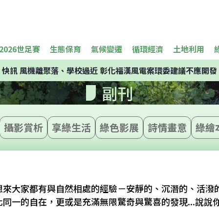
2026世足賽
生態保育
氣候變遷
循環經濟
土地利用
快訊
風機離聚落、學校過近 彰化福漢風電案環委建議不應開發
副刊
攝影賞析
享綠生活
綠色影展
詩情畫意
綠繪
想來大家都有與自然相處的經驗－安靜的、沉潛的、活潑
同一的自在，更或是充滿無限驚奇與驚喜的發現...說說