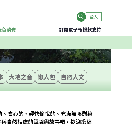
登入
綠色消費
訂閱電子報
捐款支持
本
大地之音
懶人包
自然人文
的、會心的、輕快愉悅的、充滿無限慰藉
你與自然相處的經驗與故事吧，歡迎投稿