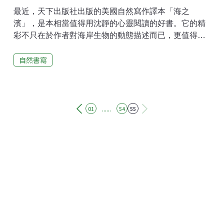
最近，天下出版社出版的美國自然寫作譯本「海之
濱」，是本相當值得用沈靜的心靈閱讀的好書。它的精
彩不只在於作者對海岸生物的動態描述而已，更值得注
意的是，書中對生命在亙古無常的時空變化裡存在的價
自然書寫
值所散發出的詠歎。作者卡森女士，是當代環境運動史
上非常有影響力的人物，在六○年代因為大膽披露科技對
生態環境的戕害而有「末日先知」的稱號。這本「海之
濱」是她繼「海風下」以及「周遭之海」等描述海洋的
暢銷自然寫作之後的另一佳作。在寫作的時序上，正是
......
01
54
55
銜接她下一部(也是她短暫人生中最後一部) 撼動國際社
會的環保力作：「寂靜的春天」的作品。卡森在本書的
行文之間透過對海岸生物的生動描述暗示了生命本身便
是奇蹟，超越人類有限的理解範圍。科學雖然幫助我們
釐清某些生命現象的因果關係，但終究必須依賴文學的
想像之筆將生命完整的表達。生命，與其讓樂觀的科學
主義者宣稱明確的因果，倒不如讓凡夫謙卑地讚嘆那種
存在於不確定中的美感。作者在書