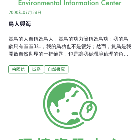
2000年07月28日
鳥人與海
賞鳥的人自稱為鳥人，賞鳥的功力簡稱為鳥功；我的鳥
齡只有區區3年，我的鳥功也不是很好；然而，賞鳥是我
開啟自然世界的一把鑰匙，也是讓我從環境倫理的角
度，進而開始想了解原住民；從關注原住民的歷史發
余國信
賞鳥
自然書寫
展，進而想弄清楚台灣歷史演變；當透過多角度(自然與
歷史)來了解台灣土地時，你的 視野將更開擴，且當了解
越多，關心土地的心就會下的越重。 越接觸自然，你會
發掘自己的無知，接觸自然你會和我一樣充滿疑惑，你
會充斥為什麼？ 為什麼這一棵樹或這一片海會有那麼多
鳥來這兒棲息，這棵樹或這片海到底擁有何種魅力呢?為
什麼這隻鳥會如此命名？充滿無數為什麼?正是台灣當前
教育上所欠缺的思維，唯有不斷的發掘問題才能不斷增
長智慧。 台灣是個山海所圍繞的島嶼，所謂:『三山六
海一分田』，生於斯、長於斯，我們怎能不好好了解台