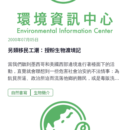
子代，雄蛙藉此可以提高牠們交配的機會。產黃色泡沫
型卵塊，常常好幾個卵塊聚成一大團高掛在樹上，每個
卵塊內有400～500顆白色的卵粒。卵塊常常會被蒼蠅產
卵寄生並長蛆，無法發育成蝌蚪。蝌蚪為大型，尾鰭高
而薄，特徵為吻端上方有
2000年07月05日
另類移民工潮：授粉生物渡境記
當我們聽到墨西哥和美國西部邊境進行著檯面下的活
動，直覺就會聯想到一些危害社會治安的不法情事：為
飢貧所逼、政治所迫而流落他鄉的難民，或是毒販洗
錢、走私毒品殘害我們的下一代。但現在，一股另類的
自然書寫
生物簡介
移民潮正在美、墨兩國邊界上演，且對雙方首當其衝的
居民有利而無害。當您看到此篇報導時，成群的蜜蜂正
跨越國境，循著牠們的甘露走廊採集花粉，走避墨西哥
的熱浪來到美國西部山區。這群蜂擁而至的旅人，在檯
面下默默地辛勤工作著，不為世人所知曉，也得不到眾
人的肯定，只得承受自生自滅的危機。小型長鼻蝙蝠一