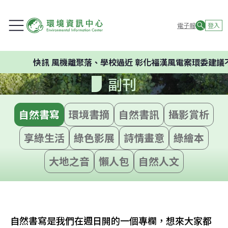
電子報
登入
快訊
風機離聚落、學校過近 彰化福漢風電案環委建議不
副刊
自然書寫
環境書摘
自然書訊
攝影賞析
享綠生活
綠色影展
詩情畫意
綠繪本
大地之音
懶人包
自然人文
自然書寫是我們在週日開的一個專欄，想來大家都