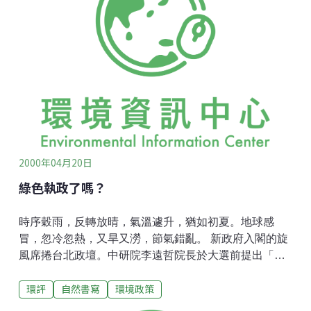
神奇玩意兒。星球們只衡量實際存在的事 - 能量和物
質，以及能量在消長的生物族群中的進出轉換。 地球所
看得到的，乃是在1970年的第一個地球日那天，有三十
七億個自稱為人類的過動生物，而現在這種生物（居
然）超過六十億個。回溯到1970年，那些人類每天從地
表岩質層中抽出四千六百萬桶石油 - 而現在他們每天抽
出七千八百萬桶。 天然氣的抽取在三十年內幾乎增加三
倍，從年產量三千四百萬立方英呎到九千五百
2000年04月20日
綠色執政了嗎？
時序穀雨，反轉放晴，氣溫遽升，猶如初夏。地球感
冒，忽冷忽熱，又旱又澇，節氣錯亂。 新政府入閣的旋
風席捲台北政壇。中研院李遠哲院長於大選前提出「以
民為主」的理想，似乎早已被遺忘。過去反對軍人組閣
環評
自然書寫
環境政策
者，現在似乎也沒有人提出反對。新總統認為其「中間
路線」是當選的關鍵，但似乎遺忘了許多「非中間路