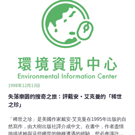
線」的廣大支持民眾。因為必然可到手的，就不值得珍
惜？討好中間選民，甚至是敵對的選民，就成為主政的
重點？ 台灣近五十多年來，國民黨持續主掌中央政府，
當然要承擔生所有生態環保問題的原罪。過去各種社運
與選戰，社運團體因而往往也都是與在野的民進黨相
挺。現在民進黨的陳水扁先生取得中央政權，生態環保
的問題就可因而化解，或是就可因而轉好？相信「中間
路線」的新任總統主政，看來似乎是不會有多大的改
革，特別是在生態環保的議題上。所謂「中間」，其實
就是講求現實，而欠缺「理想」的路線。或者說是，見
人說人話，見鬼說鬼話的路線。 近五十
1998年12月13日
失落樂園的搜奇之旅：評戴安‧艾克曼的「稀世
之珍」
「稀世之珍」是美國作家戴安‧艾克曼在1995年出版的自
然寫作，由大樹出版社譯介成中文。在書中，作者盡情
地描述她與這些稀世的物種遭遇的經驗，想必會讓許多