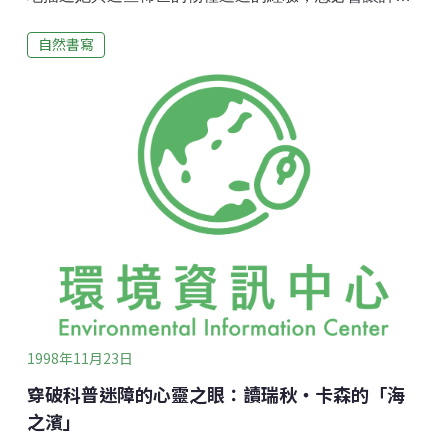
曾經在台灣的山顛海角闖蕩的自然愛好者，產生一種心
自然書寫
有戚戚焉的感覺。本書的訴求，誠如作者自己在楔子中
所言：「生命是一次不可靠的奇妙偶然，一場自尋的魅
惑困局。我珍惜生命的多樣性，盼望它越熱鬧越
好。」。主題雖然嚴肅，但是在輕鬆幽默的敘事下卻好
像是一段段頗具個人色彩的冒險與搜奇故事。然而，這
本書更有意思的是，它生動地描寫了那些「創造」這些
「珍稀性」(rarity)的主角，特別是那些科學家以及報導
作家本身。換句話說，這本書的主角不完全是像中文附
標所稱「消失中的動物與自然」，如和尚海豹、金獅
狨、以及大樺班蝶等。除了這些以外，其實作者花了更
多的篇幅在描寫這些物種之所以變成珍貴背後所投入的
「人類作為」。正因如此，它提供了絕佳的素材讓我們
思考一些書中並未提到，但
1998年11月23日
穿破科普迷障的心靈之眼：讀瑞秋‧卡森的「海
之濱」