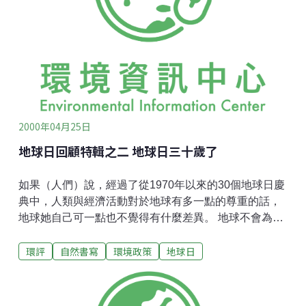
般多為龍舌蘭授粉，但由於不當的礦坑挖掘或火藥爆
破，致使整個春天聚集在岩洞中待產的上萬隻母蝙蝠死
於一夕。在亞利桑那州，為樹狀仙人掌授粉的白翅鴿的
數量，不到一世紀便銳減了一半，因為牠們用來築巢的
河岸邊的樹木，都為人類的開發而倒下。褐背蜂鳥
(rufous hummingbird) 的數量也在近幾年內下降了百分
之五，原因可能是因
2000年04月25日
地球日回顧特輯之二 地球日三十歲了
如果（人們）說，經過了從1970年以來的30個地球日慶
典中，人類與經濟活動對於地球有多一點的尊重的話，
地球她自己可一點也不覺得有什麼差異。 地球不會為華
麗空想的演說而感動。李奧那多迪卡皮歐(Leonardo
環評
自然書寫
環境政策
地球日
DiCaprio)訪問柯林頓對全球暖化的看法，也不是件能驚
天動地的事。地球不會刻意要（人類去）證明他們的良
善意圖、未來的計畫或高尚渴望。地球甚至不會在意
錢，因為從地球的觀點來看，錢不過是一種人類發明的