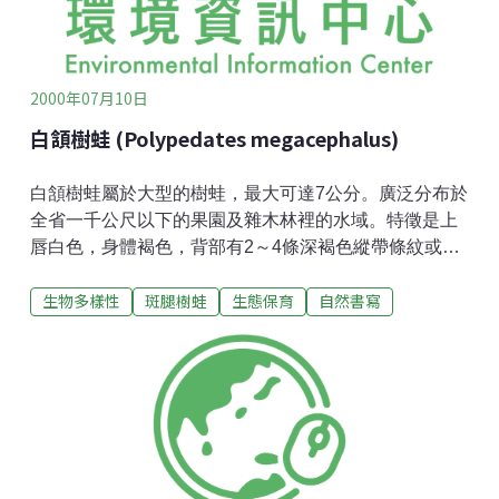
灣的山林與海洋呢？如果你和我一樣無法經常上山拜訪
自然；那麼，不妨從海開始接觸起吧！海離我們如此
近，沒有
2000年07月10日
白頷樹蛙 (Polypedates megacephalus)
白頷樹蛙屬於大型的樹蛙，最大可達7公分。廣泛分布於
全省一千公尺以下的果園及雜木林裡的水域。特徵是上
唇白色，身體褐色，背部有2～4條深褐色縱帶條紋或斑
點，大腿內側及體側有黑色網紋，好像穿著網紋絲襪。
生物多樣性
斑腿樹蛙
生態保育
自然書寫
所以又有個俗名叫斑腿樹蛙。平常棲息在樹上，繁殖期
時常聚集在水邊的植物體上或者地面遮蔽物底下鳴叫。
主要在春天及夏天繁殖，每年四、五月的春雨和梅雨季
是它們最喜愛的季節，在水邊的植物體上，常聚集形成
上百隻青蛙的大合唱。由於它們的叫聲有如連珠炮般的
「搭、搭、搭」，聽起來常有置身靶場的錯覺，頗具有
震撼效果。在雌雄數目懸殊的情況，常會出現一隻雌蛙
和多隻雄蛙交配共同產卵的現象，因而產生同母異父的