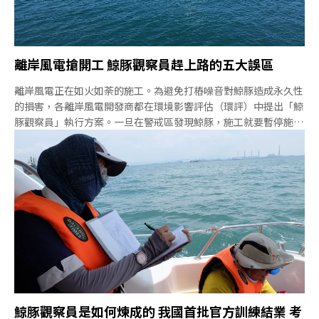
離岸風電搶開工 鯨豚觀察員趕上路的五大誤區
離岸風電正在如火如荼的施工。為避免打樁噪音對鯨豚造成永久性
的損害，各離岸風電開發商都在環境影響評估（環評）中提出「鯨
豚觀察員」執行方案。一旦在警戒區發現鯨豚，施工就要暫停施工
[註]，以避免海洋鯨豚受到損害。2019年7月，由海保署規劃、試
辦的鯨豚觀察員課程正式開訓。鯨豚觀察員踏出第一步，但鯨豚觀
察員真的能捍衛海上鯨豚嗎？2019年6月21日，施工中的海洋風電
（Formosa I）被環團踢爆違反環評承諾，在沒有鯨豚觀察員的狀
態進行打樁工程。眾所期待的鯨豚觀察員被掀開一個缺口。實際
上，缺口不只一個…。一、別誤解了——鯨豚觀察員「無權」命令
停止打樁「不管是英國、美國、台灣，都『沒有』授權讓鯨豚觀察
員直接命令停工的權利。」積極協助台灣鯨豚觀察員起步的中華鯨
豚協會秘書長李宗翰直言，一般人想像中的鯨豚觀察員與實際有很
大的差距。
鯨豚觀察員是如何煉成的 我國首批官方訓練結業 考