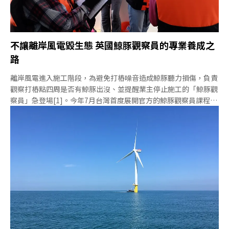
不讓離岸風電毀生態 英國鯨豚觀察員的專業養成之
路
離岸風電進入施工階段，為避免打樁噪音造成鯨豚聽力損傷，負責
觀察打樁點四周是否有鯨豚出沒、並提醒業主停止施工的「鯨豚觀
察員」急登場[1]。今年7月台灣首度展開官方的鯨豚觀察員課程與
訓練，如何盡快擺脫青澀的草創階段，為長遠、專業的鯨豚觀察員
的機制鋪路，成了當前的課題。一 、拿到證書還不夠 法規當背景
才能保障MMO海保署所規劃的鯨豚觀察員訓練課程與架構主要參
考英國MMO（Marine Mammal Observer，海洋哺乳動物觀察
員）。生態研究員李恩娜（化名）數年前遠赴英國參加MMO訓練
課程並取得證書。他指出，海保署培訓課程與英國架構相似，最大
的差異在法規。李恩娜解釋，英國講師在說明任務時會一併解釋對
應的法規、以及可能涉及違法的情況，台灣卻沒有相對的法規去保
障鯨豚觀察員的任務執行。台灣的鯨豚觀察員起源自離岸風電商在
環評階段的承諾，僅有半頁到一、兩頁的說明。英國雖然也沒有
MMO專屬法規，但在各個