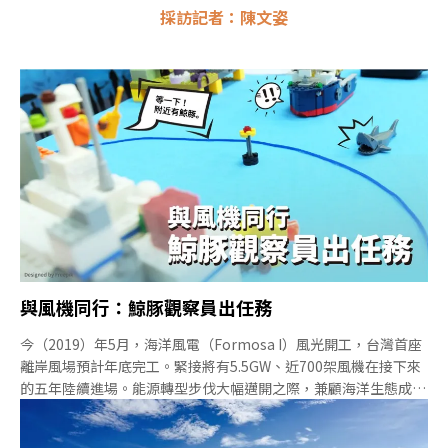
採訪記者：陳文姿
與風機同行：鯨豚觀察員出任務
今（2019）年5月，海洋風電（Formosa I）風光開工，台灣首座
離岸風場預計年底完工。緊接將有5.5GW、近700架風機在接下來
的五年陸續進場。能源轉型步伐大幅邁開之際，兼顧海洋生態成為
不可或缺的一環。這其中，有個角色就叫「鯨豚觀察員」。依據離
岸風電開發商的環評承諾，為了避免過大的噪音造成鯨豚聽力損