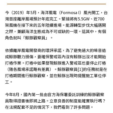
今（2019）年5月，海洋風電（Formosa I）風光開工，台
灣首座離岸風場預計年底完工。緊接將有5.5GW、近700
架風機在接下來的五年陸續進場。能源轉型步伐大幅邁開
之際，兼顧海洋生態成為不可或缺的一環。這其中，有個
角色就叫「鯨豚觀察員」。

依據離岸風電開發商的環評承諾，為了避免過大的噪音造
成鯨豚聽力損傷，要確保警戒區內沒有鯨豚出沒才能開始
打樁作業。打樁中如果發現鯨豚進入警戒區也要停止打樁
（隨各風場承諾略有差異）。鯨豚觀察員[1]的任務就是在
打樁期間進行鯨豚觀察，並在鯨豚出現時提醒施工單位停
工。

今年8月，國內第一批由官方海保署委託訓練的鯨豚觀察
員取得證書後即將上路。立意良善的制度能確實執行嗎？
在法規配套不足的情況下，我們看到了許多問題。