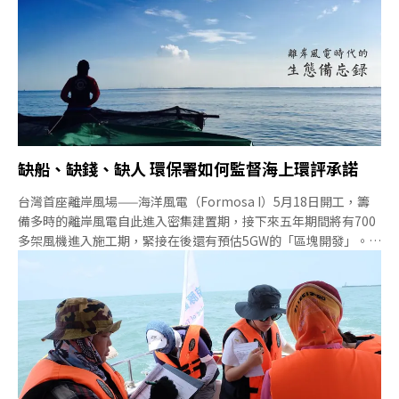
傷，要確保警戒區內沒有鯨豚出沒才能開始打樁作業。打樁中如果
發現鯨豚進入警戒區也要停止打樁（隨各風場承諾略有差異）。鯨
豚觀察員[1]的任務就是在打樁期間進行鯨豚觀察，並在鯨豚出現
時提醒施工單位停工。今年8月，國內第一批由官方海保署委託訓
練的鯨豚觀察員取得證書後即將上路。立意良善的制度能確實執行
嗎？在法規配套不足的情況下，我們看到了許多問題。【與風機同
行：鯨豚觀察員出任務】（一）鯨豚觀察員是如何煉成的 我國首
批官方訓練結業 考照、實戰海陸都來 （二）離岸風電搶開工 鯨豚
觀察員趕上路的五大誤區
缺船、缺錢、缺人 環保署如何監督海上環評承諾
台灣首座離岸風場——海洋風電（Formosa I）5月18日開工，籌
備多時的離岸風電自此進入密集建置期，接下來五年期間將有700
多架風機進入施工期，緊接在後還有預估5GW的「區塊開發」。台
灣的再生能源將進入新的一頁。然而，6月21日，海洋風電卻被踢
爆進行風機打樁時，原本開發商承諾時要在打樁周圍觀察是否有鯨
豚出沒、並在必要時建議停止打樁的鯨豚觀察員卻沒有出海，環團
怒批廠商環評承諾落空，環保署在哪裡？除了將矛頭指向環保署，
面對從未有過的大規模海上開發，我們更想追問海上環評的監督機
制。在未來5年、10年甚至20年環保署的海上稽查經費在哪？海上
監督的人力、專業又該如何補強？