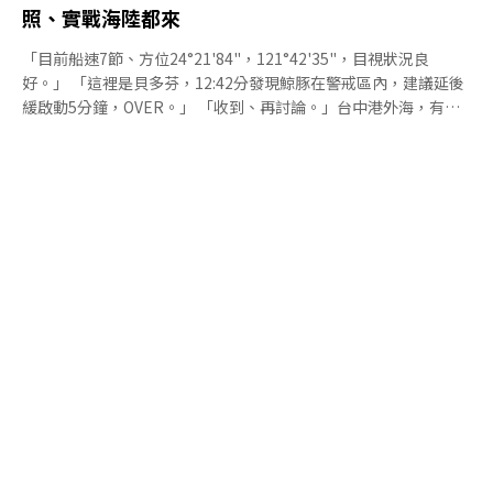
照、實戰海陸都來
「目前船速7節、方位24°21'84"，121°42'35"，目視狀況良
好。」 「這裡是貝多芬，12:42分發現鯨豚在警戒區內，建議延後
緩啟動5分鐘，OVER。」 「收到、再討論。」台中港外海，有人
手持望遠鏡，有人手持紀錄本，並視狀況通報模擬的離岸風場施工
人員。沒有搭船出海賞鯨的悠閒，他們聚精會神緊盯大海，因為這
是台灣首批由海保署委託的「鯨豚觀察員」訓練課程[1]。在密集
的海陸訓練與測驗後，他們有機會參與離岸風場的施工，在打樁期
間擔任監視是否有鯨豚出沒的角色。當鯨豚出現在警戒區內時，他
們可以建議停止施工，以免鯨豚受到噪音危害。然而，取得認證只
是第一步，要肩負起這項保護任務，考驗仍在前方....。海上經驗與
學理並重 真實環境成挑戰依據離岸風電開發商的環評承諾，風場
施工打樁前應進行至少30分鐘的鯨豚觀測，確認警戒區內沒有鯨豚
活動才能開始打樁作業，而在打樁過程中，如果發現鯨豚進入警戒
區，通常是