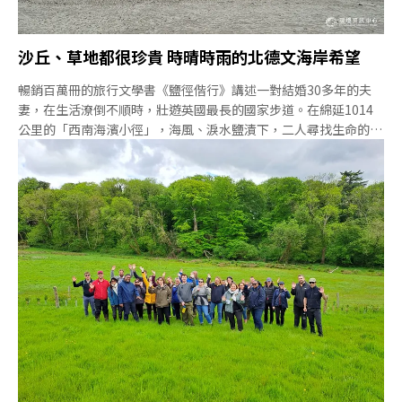
沙丘、草地都很珍貴 時晴時雨的北德文海岸希望
暢銷百萬冊的旅行文學書《鹽徑偕行》講述一對結婚30多年的夫
妻，在生活潦倒不順時，壯遊英國最長的國家步道。在綿延1014
公里的「西南海濱小徑」，海風、淚水鹽漬下，二人尋找生命的解
答，重拾愛與希望。5月底，我也有幸拜訪書中人物走過的海岸
—— 位在英國北德文郡（North Devon）的伍拉科姆
（Woolacome）海灘。春天到英國來看海 淺嘗自然風味拜訪伍拉
科姆的那天是典型的英國天氣：時晴時雨、忽冷忽熱。北德文不是
大都市，暑假是這裡的旺季，八月時會湧入1萬5000到2萬人，海
灘和停車場充斥著遊客，滿到無法移動。但冬天也非寂若無人，不
少當地人會開車來淺嘗自然風味。「許多人在冬天會開車到這裡，
停在停車格裡享受大海景色。這是他們親近自然的方法，不用下車
很好，下車買杯咖啡也很好。」朱爾斯（Rob Joules）展示了那
一排號稱600個車位，看不見盡頭的停車場。英國國民信託北德文
團隊總經理朱爾斯是一位