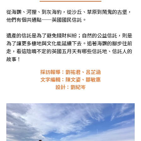
從海鸚、河狸、到灰海豹，從沙丘、草原到鬧鬼的古堡，
他們有個共通點──英國國民信託。

遺產的信託是為了避免錢財糾紛；自然的公益信託，則是
為了讓更多棲地與文化能延續下去。追著海鸚的腳步往前
走，看這陰晴不定的英國五月天有哪些信託地、信託人的
故事！
採訪報導：劉祐君、呂芷涵
文字編輯：陳文姿、鄒敏惠
設計：劉紀岑