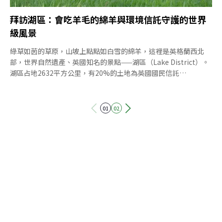
拜訪湖區：會吃羊毛的綿羊與環境信託守護的世界
級風景
綠草如茵的草原，山坡上點點如白雪的綿羊，這裡是英格蘭西北
部，世界自然遺產、英國知名的景點——湖區（Lake District）。
湖區占地2632平方公里，有20%的土地為英國國民信託
（National Trust）管理。此行我們造訪了湖區的四個城鎮——溫
德米爾（Windermere）、安布賽德（Ambleside）、格拉斯米爾
（Grasmere）及凱西克（Keswick）。便捷交通與友善步道：健
01
02
行者的天堂在湖區旅行很容易，公車班次密集，可以很方便地在城
鎮間移動，且單程票價僅需2英鎊。完善的步道系統，加上沿線清
楚的標示，可以依照自己的體力隨時調整路線，絕對是健行者友善
的天堂。我們這次從格拉斯米爾出發，沿著格拉斯米爾湖，經過萊
達爾湖，最後沿著羅賽河（Rothay River），走到安布賽德。一
路上時而穿梭農場、住家；時而緊貼湖畔前行。步道大多都是泥土
和碎石舖面的自然步道，走起來十分平易近人，也