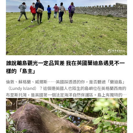
誰說離島觀光一定品質差 我在英國蘭迪島遇見不一
樣的「島主」
倫敦、蘇格蘭、威爾斯……英國踩透透的你，是否聽過「蘭迪島」
（Lundy Island）？這個連英國人也陌生的島嶼位在英格蘭西南的
布里斯托灣，是英國第一個法定海洋自然保護區。島上有獨特的動
植物群，跟著INTO國際國民信託孵育計畫小組計畫前往蘭迪島，
我最期待相遇的是島上大明星——海鸚。重回60年代 遠離塵囂的生
物避風港從德文郡的伊爾弗勒科姆（Ilfracombe）港口搭船前
往，離岸19公里遠的蘭迪島距離並不遠，但上了年紀的船（66
歲）開不快，船程約需2小時。我後來才知道，不少英國人也是靠