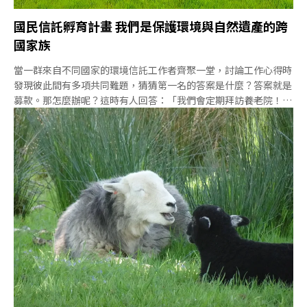
國民信託孵育計畫 我們是保護環境與自然遺產的跨
國家族
當一群來自不同國家的環境信託工作者齊聚一堂，討論工作心得時
發現彼此間有多項共同難題，猜猜第一名的答案是什麼？答案就是
募款。那怎麼辦呢？這時有人回答：「我們會定期拜訪養老院！」
眾人會心一笑。的確，英國國民信託也是從受贈大量遺產起家，而
拜訪養老院，也是提供民眾多一個選擇，一個能將資源傳承並保護
下去的選擇 。環境信託熱血來自四面八方今（2024）年5月，來自
不同國家的12位環境信託工作者，齊聚英國斯溫頓的國民信託
（National Trust）海利斯（Heelis）總部，5天的孵育計畫就從
這裡出發。「海利斯」與深受大小朋友喜愛的彼得兔有個淵源。彼
得兔出自童書作家和插畫家波特（Helen Beatrix Potter）之手，
波特小姐婚後的姓就叫海利斯。波特晚年生活單純，致力於湖區
（Lake District）的自然保育，是英國國民信託最重要的捐助者之
一。目前，「國民信託」是英國第一大土地持有者，照