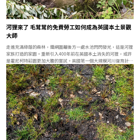
Google才知道蘭迪島在哪。英國國民信託在1969年買下蘭迪島，
成為島的「房東」，營運則交給國家名勝古蹟信託（The
Landmark Trust）。長約5公里、寬約1公里的蘭迪島上有24座房
舍與一處露營區，可供136名遊客來此享受一段遠離塵囂的假期。
河狸來了 毛茸茸的免費勞工如何成為英國本土景觀
島上風光明媚，還可觀賞到許多特別的動植物，如梅花鹿、索艾羊
大師
走進充滿綠蔭的森林，鐵網圍籬後方一處水池閃閃發光，這是河狸
家族打造的家園。重新引入400年前在英國本土消失的河狸，或許
是霍尼柯特莊園更加大膽的嘗試。英國第一個大規模河川復育計畫
隨國民信託團隊前往阿勒河（River Aller）的路上，正當我跟同行
的斐濟友人聊得開心之際，一行人忽然在一片平坦的水灘前停了下
來。河道上散落大大小小的倒木，讓我想起台灣風災後的新聞畫
面。但這其實是河岸計畫（Riverland Project）的成果，該計畫
的宗旨是打造乾淨、健康且充滿野生動物的河流和集水區，創造更
自然且多樣的河流生態系。根據英國國民信託官網的介紹，河岸計
畫希望將河流恢復到人類干預前的自然路徑，稱為「階段0」。迄
今一共在阿勒河進行超過13公頃工程，花費三年時間完成。河岸計
畫經理爾德利（Ben Eardly）說：「英國許多河流失去自然狀態，
變成排水系統，被人為管理和改造了數百年、甚至數千年之久。所
以我們