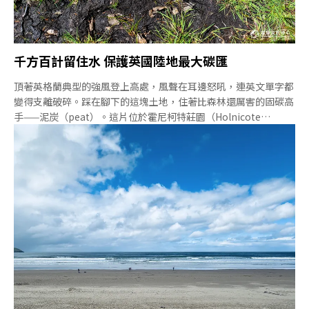
千方百計留住水 保護英國陸地最大碳匯
頂著英格蘭典型的強風登上高處，風聲在耳邊怒吼，連英文單字都
變得支離破碎。踩在腳下的這塊土地，住著比森林還厲害的固碳高
手——泥炭（peat）。這片位於霍尼柯特莊園（Holnicote
Estate）西南方的高地，也是當地重要的集水區，河流大多發源自
此。「泥炭是英國最大的陸地碳匯，比所有林地加起來還要多。」
INTO國際國民信託的區域巡守員斯托（Basil Stow）說。泥炭每
年只會形成約1公釐的厚度，這裡的泥炭層至少有2公尺厚，推估已
有數千年的歷史。千方百計留住水 保護英國陸地最大碳匯泥炭需
要長年保持濕潤的狀態，如果乾涸，反而會釋放大量的碳。斯托表
示，18世紀至19世紀期間，放牧需求增加，人們開挖溝渠將水排
乾，這裡失去了大面積的沼澤地。當時，人們並不知道這樣的作法
會讓泥炭所儲存的碳大量釋放出來。現在的目標則是讓這片土地變
回原本潮濕的沼澤，恢復健康的泥炭地。橫亙在河道上的水壩，形
成一階階的小水池