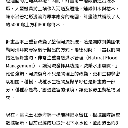
經週圍的池塘與濕地。因而，計畫第一階段創造出淺水
區，大型機具將土壤移入河道及週邊，鋪設倒木與枯木，
讓水沿著地形漫流到原本應有的範圍。計畫總共鋪設了大
約5000噸土方和800噸倒木。
計畫基本上重新改變了整個河流系統。這是團隊到美國俄
勒岡州拜訪專家後研擬出的方式。爾德利說：「當我們開
始這個計畫時，非常注重自然洪水管理（Natural Flood 
Management），讓河流發揮其功能，減緩水患風險。」
他也強調，河流復育不只是物理上的改變，更和生物學密
切相關。種樹、栽種水生植物及撒草籽也是計畫的一部
分，種種都是為了創造豐富的環境，讓更多野生動植物回
來。
現在，這塊土地像海綿一樣能夠把水留住。根據團隊調查
數據顯示，目前已經成功提升地下水水位，並創造出約8