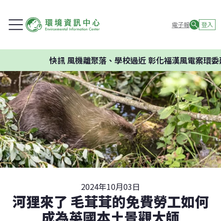
電子報
登入
快訊
風機離聚落、學校過近 彰化福漢風電案環委建議不應
2024年10月03日
河狸來了 毛茸茸的免費勞工如何
成為英國本土景觀大師