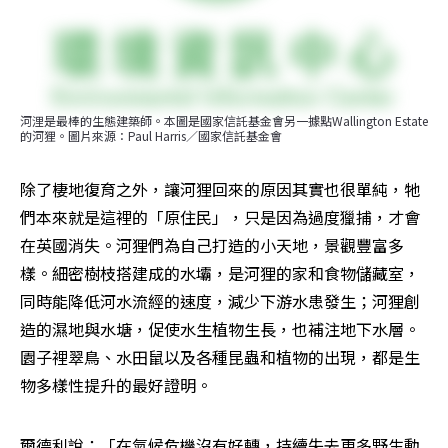
河浬是最棒的生態建築師。本圖是國家信託基金會另一據點Wallington Estate 
的河狸。圖片來源：Paul Harris／國家信託基金會
除了棲地復育之外，讓河狸回來的原因其實也很單純，牠
們本來就是這裡的「原住民」，只是因為過度獵捕，才會
在英國消失。河狸們為自己打造的小天地，景觀豐富多
樣。細密樹枝搭建成的水壩，是河狸的家和食物儲藏室，
同時能降低河水流經的速度，減少下游水患發生；河狸創
造的濕地與水塘，促使水生植物生長，也補注地下水層。
園子裡翠鳥、水田鼠以及各種昆蟲和植物的出現，都是生
物多樣性提升的最好證明。
爾德利說：「在氣候危機沒有好轉，持續失去更多野生動