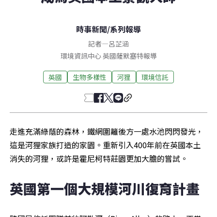
時事新聞
/
系列報導
記者
—
呂芷涵
環境資訊中心
英國薩默塞特
報導
英國
生物多樣性
河狸
環境信託
走進充滿綠蔭的森林，鐵網圍籬後方一處水池閃閃發光，
這是河狸家族打造的家園。重新引入400年前在英國本土
消失的河狸，或許是霍尼柯特莊園更加大膽的嘗試。
英國第一個大規模河川復育計畫