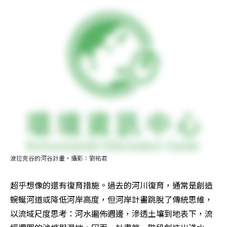
波拉克谷的河谷計畫。攝影：劉祐君
超乎想像的還有復育措施。過去的河川復育，通常是創造
蜿蜒河道或降低河岸高度，但河岸計畫跳脫了傳統思維，
以流域尺度思考：河水遍佈週邊，滲透土壤到地表下，流