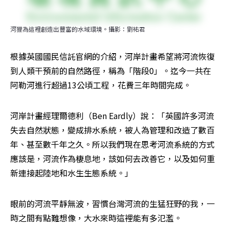
河狸為這裡創造出豐富的水域環境。攝影：劉祐君
根據英國國民信託官網的介紹，河岸計畫希望將河流恢復
到人類干預前的自然路徑，稱為「階段0」。迄今一共在
阿勒河進行超過13公頃工程，花費三年時間完成。
河岸計畫經理爾德利（Ben Eardly）說：「英國許多河流
失去自然狀態，變成排水系統，被人為管理和改造了數百
年、甚至數千年之久。所以我們現在思考河流系統的方式
應該是，河流作為棲息地，該如何去改善它，以及如何重
新連接起陸地和水生生態系統。」
眼前的河流平靜無波，習慣台灣河流的生猛狂野的我，一
時之間有點難想像，大水來時這裡能有多氾濫。