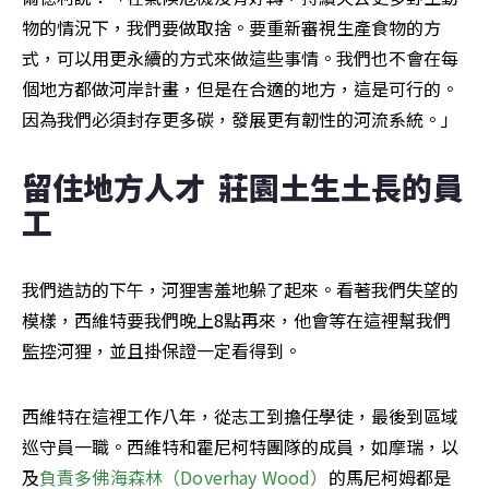
物的情況下，我們要做取捨。要重新審視生產食物的方
式，可以用更永續的方式來做這些事情。我們也不會在每
個地方都做河岸計畫，但是在合適的地方，這是可行的。
因為我們必須封存更多碳，發展更有韌性的河流系統。」
留住地方人才  莊園土生土長的員
工
我們造訪的下午，河狸害羞地躲了起來。看著我們失望的
模樣，西維特要我們晚上8點再來，他會等在這裡幫我們
監控河狸，並且掛保證一定看得到。
西維特在這裡工作八年，從志工到擔任學徒，最後到區域
巡守員一職。西維特和霍尼柯特團隊的成員，如摩瑞，以
及
負責多佛海森林（Doverhay Wood）
的馬尼柯姆都是