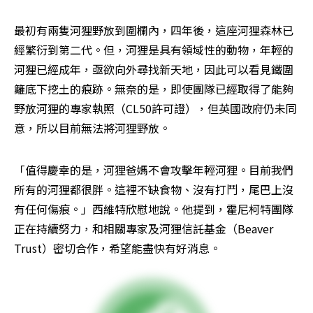
最初有兩隻河狸野放到圍欄內，四年後，這座河狸森林已
經繁衍到第二代。但，河狸是具有領域性的動物，年輕的
河狸已經成年，亟欲向外尋找新天地，因此可以看見鐵圍
籬底下挖土的痕跡。無奈的是，即使團隊已經取得了能夠
野放河狸的專家執照（CL50許可證），但英國政府仍未同
意，所以目前無法將河狸野放。
「值得慶幸的是，河狸爸媽不會攻擊年輕河狸。目前我們
所有的河狸都很胖。這裡不缺食物、沒有打鬥，尾巴上沒
有任何傷痕。」西維特欣慰地說。他提到，霍尼柯特團隊
正在持續努力，和相關專家及河狸信託基金（Beaver 
Trust）密切合作，希望能盡快有好消息。