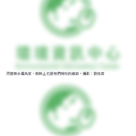
河狸築水壩為家，樹幹上也是牠們啃咬的痕跡。攝影：劉祐君