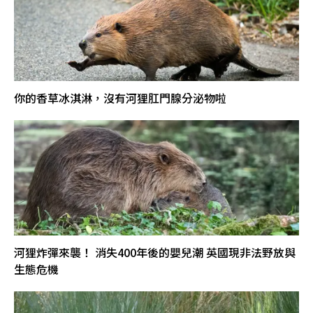
你的香草冰淇淋，沒有河狸肛門腺分泌物啦
河狸炸彈來襲！ 消失400年後的嬰兒潮 英國現非法野放與
生態危機