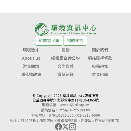
訂閱電子報
捐款支持
環境徵才
活動
關於我們
About us
編輯室自律公約
網站授權條款
常見問題
合作媒體
投稿須知
隱私權政策
獲獎紀錄
意見回饋
© Copyright 2026 環境資訊中心 版權所有
公益勸募字號：
衛部救字第1141364365號
服務信箱：
service@tnf.org.tw
投稿信箱：
infor@e-info.org.tw
客服電話：070-10101-666／02-2910-6000
地址：231023新北市新店區民權路48號3樓（近捷運大坪林站1號出口）