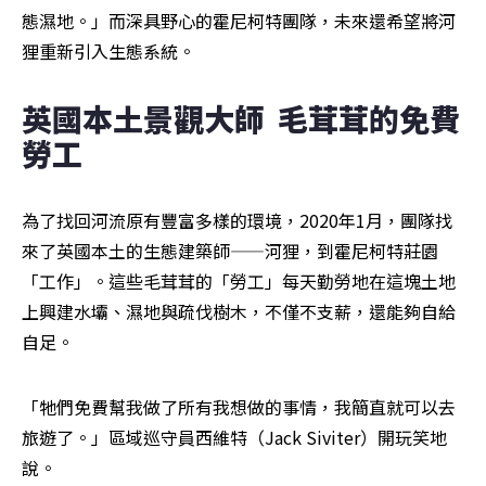
態濕地。」而深具野心的霍尼柯特團隊，未來還希望將河
狸重新引入生態系統。
英國本土景觀大師  毛茸茸的免費
勞工
為了找回河流原有豐富多樣的環境，2020年1月，團隊找
來了英國本土的生態建築師——河狸，到霍尼柯特莊園
「工作」。這些毛茸茸的「勞工」每天勤勞地在這塊土地
上興建水壩、濕地與疏伐樹木，不僅不支薪，還能夠自給
自足。
「牠們免費幫我做了所有我想做的事情，我簡直就可以去
旅遊了。」區域巡守員西維特（Jack Siviter）開玩笑地
說。