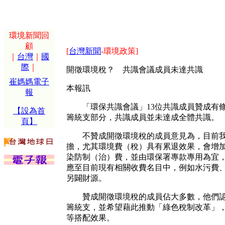
環境新聞回
顧
[
台灣新聞
-環境政策]
｜
台灣
｜
國
際
｜
開徵環境稅？ 共識會議成員未達共識
崔媽媽電子
本報訊
報
「環保共識會議」13位共識成員贊成有條
【設為首
籌統支部分，共識成員並未達成全體共識。
頁】
不贊成開徵環境稅的成員意見為，目前我國
擔，尤其環境費（稅）具有累退效果，會增
染防制（治）費，並由環保署專款專用為宜
應至目前現有相關收費名目中，例如水污費
另闢財源。
贊成開徵環境稅的成員佔大多數，他們認為
籌統支，並希望藉此推動「綠色稅制改革」
等搭配效果。