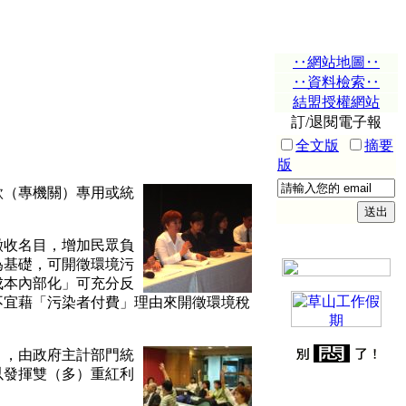
‥網站地圖‥
‥資料檢索‥
結盟授權網站
訂/退閱電子報
全文版
摘要
版
款（專機關）專用或統
收名目，增加民眾負
為基礎，可開徵環境污
成本內部化」可充分反
不宜藉「污染者付費」理由來開徵環境稅
，由政府主計部門統
以發揮雙（多）重紅利