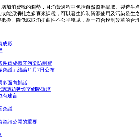
加消費稅的趨勢，且消費過程中包括自然資源擷取、製造生產
量或能源消耗之多寡來課稅，可以發生抑制資源使用及污染發生
時抵換、降低或取消扭曲性不公平稅賦，為一符合稅制改革的合
積成形
定
條件贊成擴充污染防制費
會議」結論11月7日公布
業多面向對話
會議議題延燒至網路論壇
也有建言
置會議
談資訊公開的重要
盒！