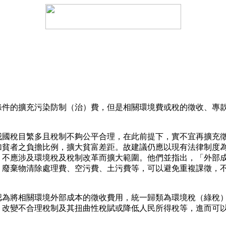
件的擴充污染防制（治）費，但是相關環境費或稅的徵收、專
稅目繁多且稅制不夠公平合理，在此前提下，實不宜再擴充徵
加貧者之負擔比例，擴大貧富差距。故建議仍應以現有法律制度
，不應涉及環境稅及稅制改革而擴大範圍。他們並指出，「外部
、廢棄物清除處理費、空污費、土污費等，可以避免重複課徵，
將相關環境外部成本的徵收費用，統一歸類為環境稅（綠稅）
，改變不合理稅制及其扭曲性稅賦或降低人民所得稅等，進而可