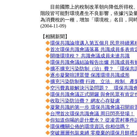
目前國際上的稅制改革朝向降低所得稅、增
階段皆可能對環境產生不良影響，依據污染
為消費稅的一種，增加「環境稅」名目，同
(2004-11-09)
【相關新聞】
◆
環保共識論壇邁入第五個月 民意持續累
◆
首次環保共識會議落幕 共識成員多表肯
◆
開徵環境稅？ 共識會議成員未達共識
◆
環保共識會議結論報告出爐 共識成員有
◆
擴不擴充污染防制（治）費？ 「環保共識
◆
逐步凝聚喧譁眾聲 保護環境共識成形
◆
擴充污染防制費 行政、立法、稅制、產
◆
空污費真能解決污染問題？ 環保共識
◆
環保共識會議正式開鑼 與會民眾有肯定
◆
收取污染防治費？ 網友心存疑慮
◆
凝聚共識的第一步 環保共識會議召開前
◆
台灣首次環保共識會議 周日閃亮登場！
◆
你知道你喝的是什麼水？ 從凌雲村事件
◆
環保機關公佈的環境資訊 你相信嗎？
◆
突破層層包裝束縛 零廢棄的環保月餅禮