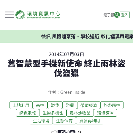
電子報
登入
快訊
風機離聚落、學校過近 彰化福漢風電案
2014年07月03日
舊智慧型手機新使命 終止雨林盜
伐盜獵
作者：Green Inside
土地利用
森林
盜伐
盜獵
循環經濟
熱帶雨林
綠色電報
生物多樣性
農林漁牧業
環境經濟
生活環境
生態保育
資源再利用