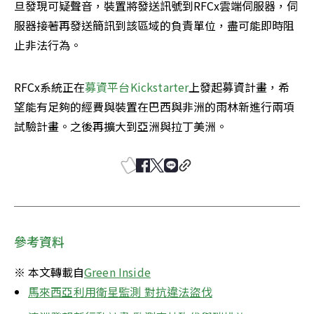
旦發現可疑聲音，裝置將發送訊號到RFCx雲端伺服器，伺
服器接著再發送簡訊到該區域的負責單位，盡可能即時阻
止非法行為。
RFCx系統正在
募資平台Kickstarter
上發起募資計畫，希
望能有足夠的經費與裝置在巴西與非洲的雨林新進行兩項
試驗計畫。之後再擴大到亞洲與拉丁美洲。
參考資料
※ 本文轉載自
Green Inside
馬來西亞利用衛星監測 對抗違法盜伐