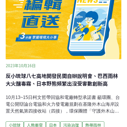
可將來自桃園海岸清潔、淨灘行動及環保艦隊所收集的可
回收海廢物，透過分類與前處理，也可有效解決過去多點
貯存與運輸帶來的空間壓力與碳排放問題。（自由時報報
導）
2023年10月16日
反小琉球八七高地開發民間自辦說明會、巴西雨林
大火釀毒霧、日本野熊頻繁出沒受害數創新高
10月13~15日柯文哲帶回協和電廠轉型承諾書 籲環團、台
電公開辯論台電協和火力發電廠規劃在基隆外木山海岸設
置天然氣第四接收站（四接），環保團體「守護外木山行
動小組」15日邀請所有總統參選人至基隆現勘，並表態對
小琉球
人熊衝突
日本
污染治理
熱帶雨林
於「四接」的態度，民眾黨主席柯文哲應邀出席，但未當