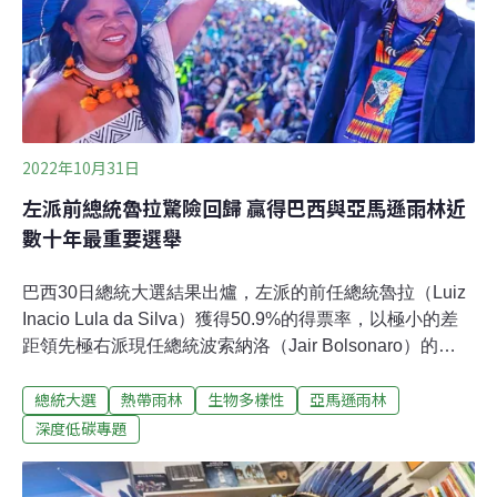
2000年前，氣候再次潮濕，泥炭地才停止釋出碳，開始從
大氣中吸收碳，成為儲碳的重要地點。參與研究的科學家
警告，當今全球都受到暖化影響，如果剛果地區再發生乾
旱，這段歷史可能重演。一旦剛果泥炭地停止儲碳，可能
釋出多達300
2022年10月31日
左派前總統魯拉驚險回歸 贏得巴西與亞馬遜雨林近
數十年最重要選舉
巴西30日總統大選結果出爐，左派的前任總統魯拉（Luiz
Inacio Lula da Silva）獲得50.9%的得票率，以極小的差
距領先極右派現任總統波索納洛（Jair Bolsonaro）的
49.1%，官方宣布魯拉勝選。驚險贏得這場左右撕裂的選
總統大選
熱帶雨林
生物多樣性
亞馬遜雨林
舉後，魯拉表示，他將致力讓巴西再度團結。這場選舉是
左右翼陣營的對決，雙方政治、經濟、與環境政策迥異。
深度低碳專題
《衛報》稱，這是巴西與亞馬遜雨林近幾十年最重要的選
舉。《BBC》直接把亞馬遜列為世界應該關心這場大選的