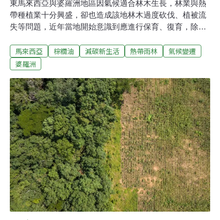
東馬來西亞與婆羅洲地區因氣候適合林木生長，林業與熱
帶種植業十分興盛，卻也造成該地林木過度砍伐、植被流
失等問題，近年當地開始意識到應進行保育、復育，除了
政府，地區居民也與非政府組織攜手合作，希望再創生態
馬來西亞
棕櫚油
減碳新生活
熱帶雨林
氣候變遷
榮景。逾兩百萬公頃森林消失 毀林率曾高居全球之冠婆羅
洲雨林是世界三大雨林之一，面積僅次於亞馬遜，並分屬
婆羅洲
印尼、馬來西亞與汶萊三國管轄，其中馬來西亞2000年雖
然還保有2900萬公頃的森林，在進入21世紀後因為過度開
發，消失面積達到277萬公頃，如果算上非熱帶原生林、
次生林與人工林，森林面積已下降了33%，其中17%是原
始雨林。馬來西亞擁有大片森林資源，是重要的硬木木料
出產國。但自1980年代開始大規模伐木作業後，
2000~2012年間毀林率已高居全球第一。樹木被砍伐後的
空地轉作為畜牧，種植橡膠、棕櫚以及商業農業，也進一
步阻止林地再生，而礦業發展及道路、能源等基礎建設的
擴建也容易導致開發深入林區，