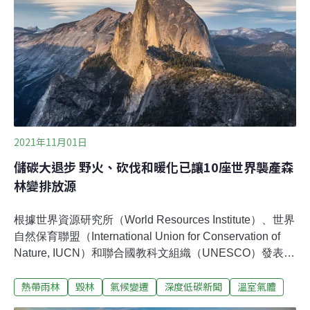
野火季節堪稱史上最慘烈。野火、升溫、開墾正影響全球
森林韌性去年流失的原始雨林，釋放出相當於印度一整年
的化石燃料排放量，其中40%來自巴西，與剛果民主共和
國、玻利維亞、印尼和秘魯分別占據前五名。
2021年11月01日
儲碳大退步 野火、砍伐和暖化已讓10座世界襲產森
林變排放源
根據世界資源研究所（World Resources Institute）、世界
自然保育聯盟（International Union for Conservation of
Nature, IUCN）和聯合國教科文組織（UNESCO）發表的
最新報告，自千禧年以來，由於野火、森林砍伐和全球暖
熱帶雨林
毀林
氣候變遷
深度低碳新聞
溫室氣體
化，至少有10個聯合國世界襲產中的森林已成為淨碳排放
源。優勝美地、蘇門答臘熱帶雨林已成為排碳方根據這份