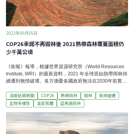
2022年05月05日
COP26承諾不再毀林後 2021熱帶森林覆蓋面積仍
少千萬公頃
《衛報》報導，根據世界資源研究所（World Resources
Institute, WRI）的最新資料，2021 年全球原始熱帶雨林持
續遭到無情破壞。各方擔憂各國政府無法在2030年前實踐
COP26上停止並扭轉森林濫伐趨勢的協議。從巴西亞馬遜
深度低碳新聞
COP26
熱帶雨林
毀林
氣候變遷
河流域到剛果盆地，去（2021）年熱帶地區森林覆蓋面積
減少了1110萬公頃，其中包括375萬公頃攸關抑制全球暖
生物多樣性
溫室氣體
亞馬遜雨林
化和生物多樣性喪失的原始森林。根據馬里蘭大學
（University of Maryland）透過全球森林觀察（Global
Forest Watch）發布的新資料，寒帶針葉林去年破紀錄流
失，尤以俄羅斯北方森林最嚴重，主因是西伯利亞去年的