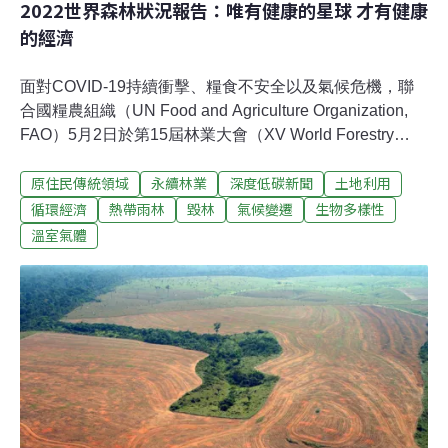
2022世界森林狀況報告：唯有健康的星球 才有健康
的經濟
面對COVID-19持續衝擊、糧食不安全以及氣候危機，聯
合國糧農組織（UN Food and Agriculture Organization,
FAO）5月2日於第15屆林業大會（XV World Forestry
Congree, XV WFC）上發布《2022世界森林狀況報告》
原住民傳統領域
永續林業
深度低碳新聞
土地利用
（The State of the World's Forest 2022, SOFO 2022）。
報告指出，透過對三條路徑的投資，並納入原住民族與在
循環經濟
熱帶雨林
毀林
氣候變遷
生物多樣性
地社區（Indigenous peoples and local
溫室氣體
communities, IPLCs）的參與，森林除了能調適氣候危
機，還能帶來高經濟效益。九成伐林肇因於農業 未來農業
恐反受伐林衝擊