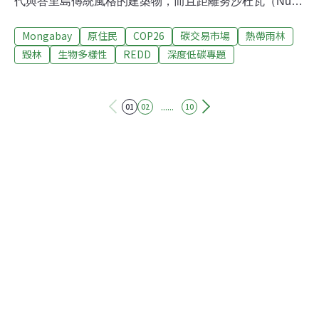
代與峇里島傳統風格的建築物，而且距離努沙杜瓦（Nusa
Dua）原始的沙灘與熱帶珊瑚礁只有數公尺遠。這些來自
Mongabay
原住民
COP26
碳交易市場
熱帶雨林
180個國家的代表們，造訪印尼峇里島的主要目的，是為
了參加聯合國氣候變遷綱要公約第13次締約方會議
毀林
生物多樣性
REDD
深度低碳專題
（UNFCCC COP13）。 這次會議初步將森林保護的重要
角色，納入避免氣候災難的行動解方中。峇里大會：森林
氣候政策的轉捩點為期兩週的氣候大會，各國代表在形塑
......
01
02
10
全球森林政策的議程上，展開激烈論辯。如今許多人都稱
這場峇里大會為森林氣候政策的轉捩點——正是在這場會
議上，「減少毀林及森林環境劣化造成的溫室氣體排放計
畫」（Reducing Emissions from Deforestation and forest
Degradation, REDD