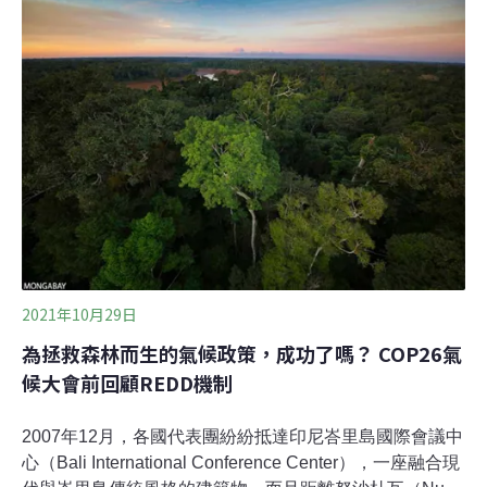
研究，美國優勝美地國家公園、澳洲藍山和印尼蘇門答臘
熱帶雨林等保護區的碳排放量已超過吸收量。未來幾十
年，預計還有更多森林將從碳匯轉變為碳源。所有的聯合
國世界襲產的總和仍是個巨大的碳儲存庫，其中包含面積
等同兩個德國的森林，儲存的碳當量相當於科威特可採石
油儲量的總和。但研究人員表示，首次科學評估這些地點
的碳排放和吸收量後，結果令人驚訝和不安。報告作者之
一、聯合國教科文組織專案負責人瑞森德（Tales Carval
2021年10月29日
為拯救森林而生的氣候政策，成功了嗎？ COP26氣
候大會前回顧REDD機制
2007年12月，各國代表團紛紛抵達印尼峇里島國際會議中
心（Bali International Conference Center），一座融合現