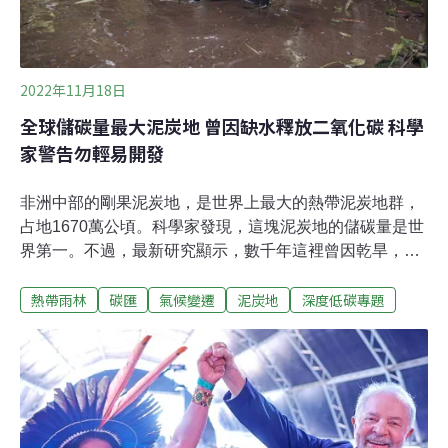
2022年11月18日
全球儲碳量最大泥炭地 曾因缺水釋放二氧化碳 科學
家警告勿輕易開發
非洲中部的剛果泥炭地，是世界上最大的熱帶泥炭地群，
占地1670萬公頃。科學家發現，這塊泥炭地的儲碳量是世
界第一。不過，最新研究顯示，數千年這裡曾因乾旱，而
釋放出大量二氧化碳。幸而天氣再度變為潮濕，這才恢復
熱帶雨林
碳匯
氣候變遷
泥炭地
深度低碳專題
儲碳的功能。科學家擔心，除了氣候變遷可能讓這裡變
乾，人為開發也會蓄意將水分排乾，如此一來，泥炭地可
能會轉而排出二氧化碳。相關研究於本月2日發表在《自
然》（Nature）期刊。 剛果泥炭地變排放源 科學家警告歷
史重演《衛報》 報導，英國里茲大學（University of
Leeds）主持的國際研究發現，大約在5000年前，剛果中
部的氣候一度變乾燥，導致泥炭地排放二氧化碳。直到