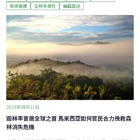
場簽署承諾書、表示會帶回研究，他認為環團、台電應坐
氣候變遷
生物多樣性
編輯直送
下好好談，正反雙方應公開辯論。（自由時報報導）小琉
球八七高地開發引反彈 鄉民自辦說明會講給官方聽屏東縣
小琉球近年觀光夯，屏東縣政府原為將海域人潮分流至陸
域，定於制高點「八七高地」進行低度開發，但當地人覺
得會破壞島上「龍脈風水」大舉反彈，縣府原定要辦說明
會，因颱風延期，縣長周春米認為地方已充分表達不接受
立場，裁示無限期停辦；但島上居民主張變更為保護區才
能一勞永逸阻擋開放，14日自辦說明會，主動邀官方聽聽
民間心聲，小琉球居民更利用這場合暢所欲言，縣府官員
幾度嘗試解釋，卻頻頻被打斷。（自由時
2023年08月11日
毀林率曾居全球之首 馬來西亞如何官民合力挽救森
林消失危機