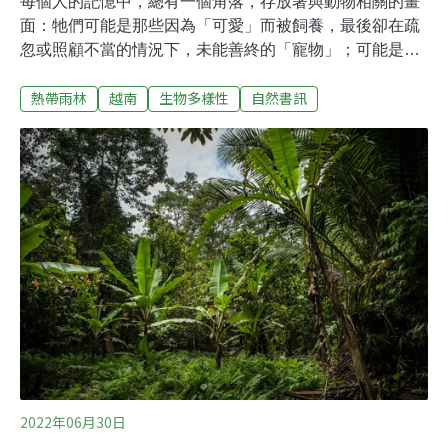
每個人的記憶中，總有一個角落，存放著與動物相關的畫
面：牠們可能是那些因為「可愛」而被飼養，最後卻在疏
忽或照顧不當的情況下，未能善終的「寵物」；可能是在
動物園遇見的，令人好奇不已的野生動物；也可能是童話
熱帶雨林
越南
生物多樣性
自然書訊
故事裡因意外或疾病而死去，讓我們傷心落淚的動物角
色⋯⋯這些真實或虛構的動物身影，往往隨著成長逐漸淡
化為模糊的背景，直到被徹底遺忘；但有時，感動或傷害
會停駐在我們心中，那些過不去的記憶，甚至可能影響與
改變日後的人生路徑。《守護馬來熊的女孩》的主角小
嫦，就是在八歲時偶然看到養熊場抽取膽汁的殘酷畫面，
從此立下志向，要成為一位動物保育員。從這個角度來
說，《守護馬來熊的女孩》既是描述一隻失去媽媽的小馬
來熊，如何回到野外的故事；更是描述一位對動物受虐畫
面念念不忘的女孩，如何來到野外的故事。因為忘不了童
年時那隻黑熊的痛苦嚎叫、以及被用暴力制服仰躺在地的
無助神情，她對自己許下承諾，不要再讓任何動物受到傷
害。而
2022年06月30日