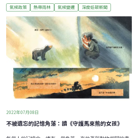
氣候政策
熱帶雨林
氣候變遷
深度低碳新聞
第一輪總統選舉中，工黨的魯拉以48%得票率暫時領先自
由黨波索納洛的43%，因雙方均未過半而進入第二輪的決
選。魯拉任職總統期間，致力減少亞馬遜的非法砍伐與採
礦；波索納洛就職以來， 亞馬遜森林每年平均遭砍伐面積
比先前10年增加了75% 。值得關注的是，2日巴西同時也
進行了國會大選，結果由波索納洛的自由黨與右翼人士掌
握多數席次。亞馬遜也成了波索納洛的勢力範圍，當地知
名的環境人士與原住民代表必須改至其他省份參選才有希
望選上，護亞馬遜的團體只能將希望寄託在魯拉身上。
2022年07月08日
不被遺忘的記憶角落：讀《守護馬來熊的女孩》