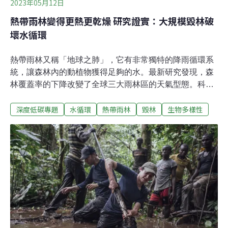
2023年05月12日
熱帶雨林變得更熱更乾燥 研究證實：大規模毀林破
壞水循環
熱帶雨林又稱「地球之肺」，它有非常獨特的降雨循環系
統，讓森林內的動植物獲得足夠的水。最新研究發現，森
林覆蓋率的下降改變了全球三大雨林區的天氣型態。科學
家希望透過這項研究，促使政府及雨林區內的農業公司投
深度低碳專題
水循環
熱帶雨林
毀林
生物多樣性
入更多資金，加強保育工作。雨林自產雨水比例高 毀林打
破循環引發乾旱這項研究發表在3月份的《自然》期刊
上，英國里茲大學（Leeds University）地球與環境學院教
授斯普克倫（Dominick Spracklen）主持的團隊發現，熱
帶雨林高比例的降水是來自雨林樹木蒸發的水蒸氣。因
此，大規模的毀林會導致雨林區降雨量減少。研究作者解
釋，降雨時，雨林樹木會透過根系吸收水份，水份再經葉
片氣孔蒸發或葉緣泌液釋出。水蒸氣上升凝聚成雲，累積
產生降雨。這個過程稱為降水的再循環。