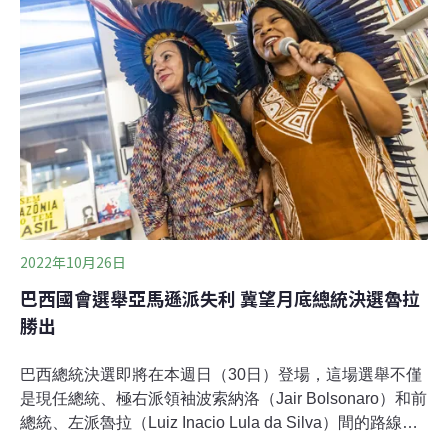
三大理由之首，原因是波索納洛曾公開支持在亞馬遜的商
業勘探；在他任內，雨林砍伐增加近57%，若他再連任，
這個世界上最大的熱帶雨林恐受到威脅。
2022年10月26日
巴西國會選舉亞馬遜派失利 冀望月底總統決選魯拉
勝出
巴西總統決選即將在本週日（30日）登場，這場選舉不僅
是現任總統、極右派領袖波索納洛（Jair Bolsonaro）和前
總統、左派魯拉（Luiz Inacio Lula da Silva）間的路線對
決，也關乎世界最大熱帶雨林亞馬遜的未來。本月2日的