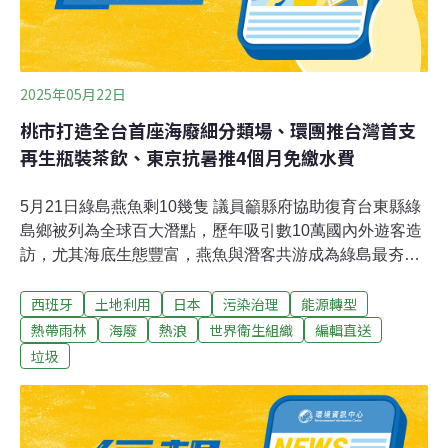
2025年05月22日
桃市打造全台首座海廢細分類場、環團推台灣首支
再生瓶裝茶飲、東京抗暑推4個月免繳水費
5月21日綠島燕魚剩10幾隻 議員籲縣府協助復育台東縣綠
島鄉被列為全球百大潛點，歷年吸引數10萬國內外遊客造
訪，尤其海底生態豐富，燕魚與潛客共游成為綠島最夯的
生態觀光。過去有近百隻燕魚與潛水客共游，但目前估剩
西班牙
土地利用
日本
污染治理
能源轉型
10幾隻，議員呼籲縣府協助復育。農業處表示，去年曾放
流近1800尾魚苗，會向漁業署及海漁基金會爭取協助復
熱帶雨林
海廢
熱浪
世界衛生組織
編輯直送
育。 （中央社報導）桃市府打造全台第1座海廢細分類場
垃圾
落腳桃園環科研發大樓桃園市長張善政今（21）日宣布7
月將於觀音區桃園環科研發大樓，啟用全台第1座海廢細
分類場，同時推動成立藍海循環再生聯盟，將處理後的海
廢做成紡織品、建材、鍵盤等產品。海資處表示，細分場