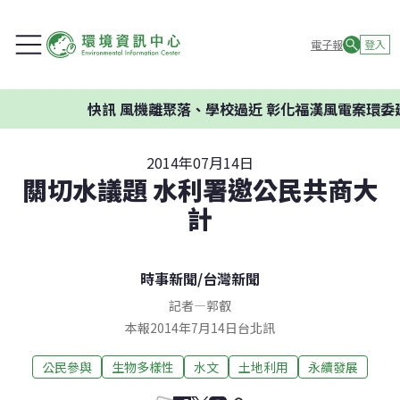
電子報
登入
快訊
風機離聚落、學校過近 彰化福漢風電案環委建議
2014年07月14日
關切水議題 水利署邀公民共商大
計
時事新聞
/
台灣新聞
記者
—
郭叡
本報2014年7月14日台北訊
公民參與
生物多樣性
水文
土地利用
永續發展