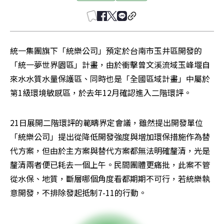
統一集團旗下「統樂公司」預定於台南市玉井區開發的
「統一夢世界園區」計畫，由於衝擊曾文溪流域玉峰堰自
來水水質水量保護區、同時也是「全國區域計畫」中屬於
第1級環境敏感區，於去年12月確認進入二階環評。
21日展開二階環評的範疇界定會議，雖然提出開發單位
「統樂公司」提出從降低開發強度與增加環保措施作為替
代方案，但由於主方案與替代方案都無法明確釐清，光是
釐清兩者便已耗去一個上午。民間團體更痛批，此案不管
從水保、地質，斷層哪個角度看都期期不可行，若統樂執
意開發，不排除發起抵制7-11的行動。