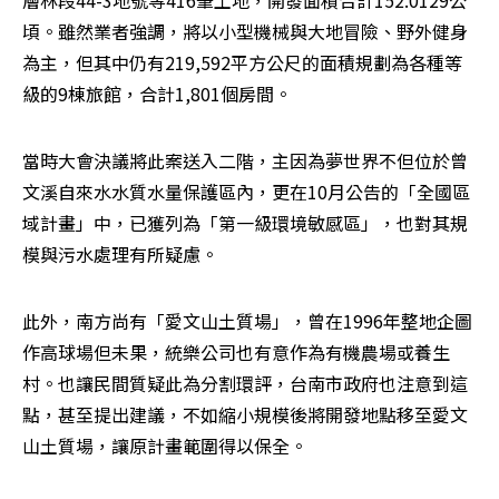
層林段44-3地號等416筆土地，開發面積合計152.0129公
頃。雖然業者強調，將以小型機械與大地冒險、野外健身
為主，但其中仍有219,592平方公尺的面積規劃為各種等
級的9棟旅館，合計1,801個房間。
當時大會決議將此案送入二階，主因為夢世界不但位於曾
文溪自來水水質水量保護區內，更在10月公告的「全國區
域計畫」中，已獲列為「第一級環境敏感區」，也對其規
模與污水處理有所疑慮。
此外，南方尚有「愛文山土質場」，曾在1996年整地企圖
作高球場但未果，統樂公司也有意作為有機農場或養生
村。也讓民間質疑此為分割環評，台南市政府也注意到這
點，甚至提出建議，不如縮小規模後將開發地點移至愛文
山土質場，讓原計畫範圍得以保全。