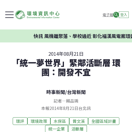
電子報
登入
快訊
風機離聚落、學校過近 彰化福漢風電案環委建
2014年08月21日
「統一夢世界」緊鄰活斷層 環
團：開發不宜
時事新聞
/
台灣新聞
記者
—
賴品瑀
本報2014年8月21日台北訊
環評
環境政策
水保區
曾文溪
全國區域計畫
統一企業
活斷層