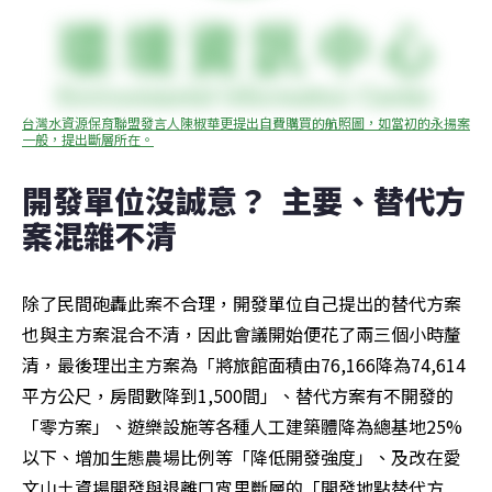
台灣水資源保育聯盟發言人陳椒華更提出自費購買的航照圖，如當初的永揚案
一般，提出斷層所在。
開發單位沒誠意？  主要、替代方
案混雜不清  
除了民間砲轟此案不合理，開發單位自己提出的替代方案
也與主方案混合不清，因此會議開始便花了兩三個小時釐
清，最後理出主方案為「將旅館面積由76,166降為74,614
平方公尺，房間數降到1,500間」、替代方案有不開發的
「零方案」、遊樂設施等各種人工建築體降為總基地25%
以下、增加生態農場比例等「降低開發強度」、及改在愛
文山土資場開發與退離口宵里斷層的「開發地點替代方