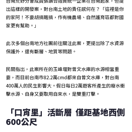
台南荒野分會成員張讚合指責統一企業在台南起家，但提
出這樣的開發案，對台南土地的責任感何在？「這裡是你
的家阿！不要胡搞瞎搞，作有機農場、自然護育區都對國
家更有幫助。」
此次多個台南地方社團前往關注此案，更提出除了水資源
保護外，還有斷層、地質等問題。
民間指出，此案所在的玉峰堰對曾文水庫的水源相當重
要，而目前台南市82.2萬cmd都來自曾文水庫，對台南
400萬人的民生影響大。假日每日2萬遊客所產生的廢水衝
擊水源、自身又要取用自來水，是雙重打擊。
「口宵里」活斷層  僅距基地西側
600公尺