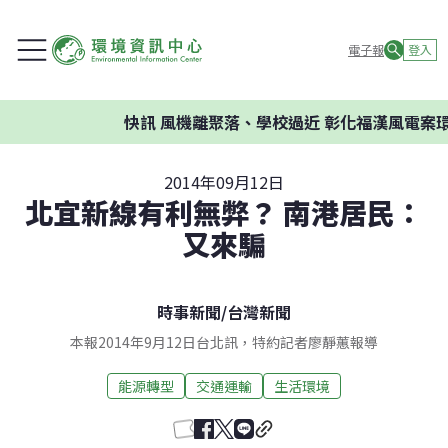
電子報
登入
快訊
風機離聚落、學校過近 彰化福漢風電案環委
2014年09月12日
北宜新線有利無弊？ 南港居民：
又來騙
時事新聞
/
台灣新聞
本報2014年9月12日台北訊，特約記者廖靜蕙報導
能源轉型
交通運輸
生活環境