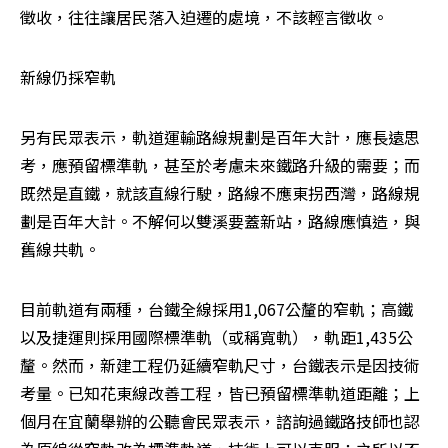
徵收，往往讓居民落入迫遷的處境，不該輕言徵收。
新線仍採窄軌
另有民眾表示，軌道運輸路線規劃是百年大計，應長遠思
考，應預留標準軌，甚至於考慮未來鐵路升級的需要；而
既然是直鐵，就該直線行駛，路線不應東拐西灣，路線規
劃是百年大計。不解何以雙溪要蓋新站，路線應慎造，與
舊線共軌。
目前軌道有兩種，台鐵全線採用1,067公釐的窄軌；高鐵
以及捷運則採用國際標準軌（或稱寬軌），軌距1,435公
釐。然而，新建工程仍延續窄軌尺寸，台鐵表示是因技術
考量。已知花東線改善工程，皆已預留標準軌道距離；上
個月在宜蘭舉辦的公聽會民眾表示，諮詢過鐵路技師也認