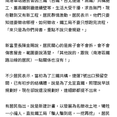
南港車站過去曾因三鐵（台鐵、台北捷運、高鐵）共構施
工、蓋高鐵側牆連續壁等，生活大受干擾，求告無門，現
在聽到又有新工程，居民群情激動。居民表示，他們只要
知道要徵收哪裡、如何徵收，鐵工局不要只想跑完流程，
「來只是為你們背書，重點不說只會規避。」
新富里長陳金賜說，居民關心的是房子會不會拆，會不會
傷害屋舍，範圍要說清楚，「其他說的，跟我（南港區鐵
路沿線的居民）一點關係也沒有！」
不少居民表示，當初為了三鐵共構，捷運7號出口預留空
間，已有初步的結構體，說是為了北宜直鐵，照理說早該
規劃好，現在卻說還沒規劃好，連細節都提不出來。
有居民指出，說是新建計畫，以發展為名徵收土地，犧牲
一小撮人，直批鐵工局「騙人騙到底，一挖再挖」。居民