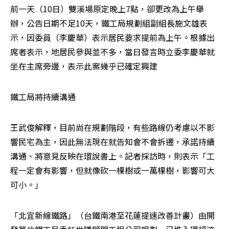
前一天（10日）雙溪場原定晚上7點，卻更改為上午舉
辦，公告日期不足10天，鐵工局規劃組副組長施文雄表
示，因委員（李慶華）表示居民要求提前為上午。根據出
席者表示，地居民參與並不多，當日發言時立委李慶華就
坐在主席旁邊，表示此案幾乎已確定興建
鐵工局將持續溝通
王武俊解釋，目前尚在規劃階段，有些路線仍考慮以不影
響民宅為主，因此無法現在就告知會不會拆遷，承諾持續
溝通、將意見反映在環說書上。記者採訪時，則表示「工
程一定會有影響，但就像砍一棵樹或一萬棵樹，影響可大
可小。」
「北宜新線鐵路」（台鐵南港至花蓮提速改善計畫）由開