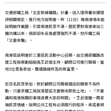
交通部鐵工局「北宜新線鐵路」計畫，送入環保署依據環
評相關規定，進行地方說明會，昨（11日）晚南港場未能
說明施作範圍，引發南港民眾不滿。居民更對南港車站三
鐵共構以來，損鄰卻未妥善處理強烈不滿，怒斥鐵工局
「又要來騙」。
南港區說明會於三重區民活動中心召開，由交通部鐵路改
建工程局規劃組組長王武俊主持，顧問公司進行簡報，當
地3位里長參加，聲援路線所及的新富里。
近百名民眾參加，對於顧問公司簡報描述的願景不為所
動，只要求鐵工局說清楚這次要徵收那些土地」，「不要
講和南港無關的事情浪費大家的時間」。王武俊雖一再安
撫民眾情緒，說明公共工程有必須踐行的程序，承諾會將