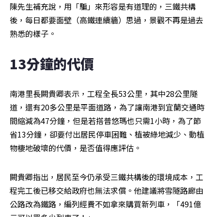
陳先生補充說，用「騙」來形容是有道理的，三鐵共構
後，每日都要面壁（高鐵連續牆）思過，景觀不再是過去
熟悉的樣子。
13分鐘的代價
南港里長闕貴卿表示，工程全長53公里，其中28公里隧
道，還有20多公里是平面道路，為了讓南港到宜蘭交通時
間縮減為47分鐘，但是若搭普悠瑪也只需1小時，為了節
省13分鐘，卻要付出居民停車困難、植被綠地減少、動植
物棲地破壞的代價，是否值得應評估。
闕貴卿指出，居民至今仍承受三鐵共構後的環境成本，工
程完工後已移交給政府也無法求償。他建議將雪隧路廊由
公路改為鐵路，編列經費不如拿來購買新列車，「491億