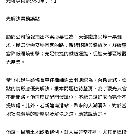
元可以買多少列車了！」
先解決票務誤點
顧問公司簡報指出本案必要性為：東部鐵路尖峰一票難
求，民眾亟需安穩回家的路；新線移轉公路旅次，舒緩壅
塞降低環境衝擊；充足快捷的鐵道運能，促進東部區域觀
光產業。
蠻野心足生態協會專任律師謝孟羽則認為，台鐵票務、誤
點的情形應優先解決，根本問題也待釐清，為了觀光只會
不斷開路。他再度提醒開發單位，不能只說好處而完全不
提壞處。此外，若新建南港站，帶來的人潮湧入，對於當
地社會環境的衝擊以及解決之道，應該說清楚。
他說，目前土地徵收條例，對人民非常不利，尤其是區段