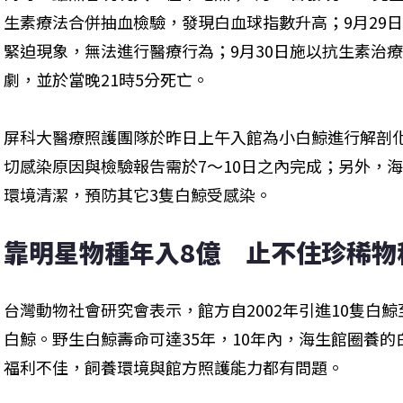
生素療法合併抽血檢驗，發現白血球指數升高；9月29
緊迫現象，無法進行醫療行為；9月30日施以抗生素治
劇，並於當晚21時5分死亡。
屏科大醫療照護團隊於昨日上午入館為小白鯨進行解剖
切感染原因與檢驗報告需於7～10日之內完成；另外，
環境清潔，預防其它3隻白鯨受感染。
靠明星物種年入8億　止不住珍稀物
台灣動物社會研究會表示，館方自2002年引進10隻白
白鯨。野生白鯨壽命可達35年，10年內，海生館圈養
福利不佳，飼養環境與館方照護能力都有問題。