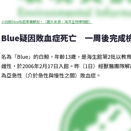
小白鯨blue吊起準備解剖。（圖片來源：海洋生物博物館）
Blue疑因敗血症死亡　一周後完成
名為「Blue」的白鯨，年齡13歲，是海生館第2批以
雌性，於2006年2月17日入館。昨（1日）經獸醫團
為亞急性（介於急性與慢性之間）敗血症。