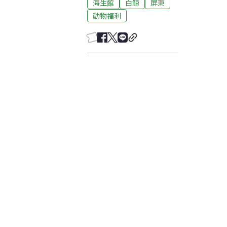
海生館
白鯨
屏東
動物福利