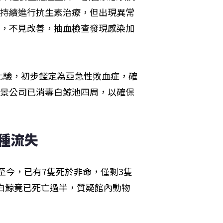
日持續進行抗生素治療，但出現異常
療，不見改善，抽血檢查發現感染加
化驗，初步鑑定為亞急性敗血症，確
海景公司已消毒白鯨池四周，以確保
種流失
鯨至今，已有7隻死於非命，僅剩3隻
的白鯨竟已死亡過半，質疑館內動物