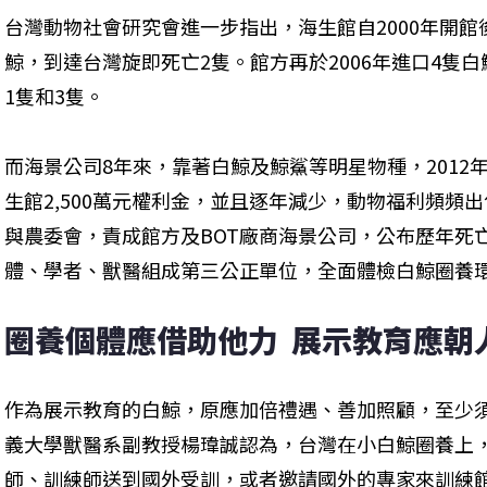
台灣動物社會研究會進一步指出，海生館自2000年開館後
鯨，到達台灣旋即死亡2隻。館方再於2006年進口4隻白鯨
1隻和3隻。
而海景公司8年來，靠著白鯨及鯨鯊等明星物種，2012
生館2,500萬元權利金，並且逐年減少，動物福利頻頻
與農委會，責成館方及BOT廠商海景公司，公布歷年死
體、學者、獸醫組成第三公正單位，全面體檢白鯨圈養
圈養個體應借助他力  展示教育應朝
作為展示教育的白鯨，原應加倍禮遇、善加照顧，至少
義大學獸醫系副教授楊瑋誠認為，台灣在小白鯨圈養上
師、訓練師送到國外受訓，或者邀請國外的專家來訓練