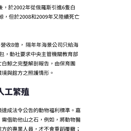
，於2002年從俄羅斯引進6隻白
，但於2008和2009年又陸續死亡
年營收8億， 隔年年海景公司只給海
出包，動社要求中央主管機關教育部
亡白鯨之完整解剖報告，由保育團
環境與館方之照護情形。
人工繁殖
須達成法令公告的動物福利標準。嘉
，需借助他山之石，例如，將動物醫
館方的專業人員，才不會重蹈覆轍；