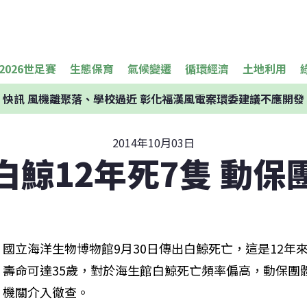
2026世足賽
生態保育
氣候變遷
循環經濟
土地利用
快訊
風機離聚落、學校過近 彰化福漢風電案環委建議不應開發
2014年10月03日
白鯨12年死7隻 動保
國立海洋生物博物館9月30日傳出白鯨死亡，這是12年
壽命可達35歲，對於海生館白鯨死亡頻率偏高，動保團
機關介入徹查。