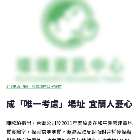
146地區地圖，陳歐珀辦公室提供
成「唯一考慮」場址  宜蘭人憂心
陳歐珀指出，台電公司於2011年度原要在和平溪旁建置地
質實驗室，探測當地地質。後遭民眾反對而封井暫停探勘