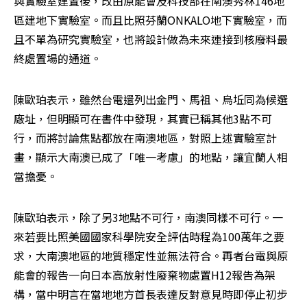
與實驗室建置後，改由原能會及科技部在南澳秀林146地
區建地下實驗室。而且比照芬蘭ONKALO地下實驗室，而
且不單為研究實驗室，也將設計做為未來連接到核廢料最
終處置場的通道。
陳歐珀表示，雖然台電還列出金門、馬祖、烏坵同為候選
廠址，但明顯可在書件中發現，其實已稱其他3點不可
行，而將討論焦點都放在南澳地區，對照上述實驗室計
畫，顯示大南澳已成了「唯一考慮」的地點，讓宜蘭人相
當擔憂。
陳歐珀表示，除了另3地點不可行，南澳同樣不可行。一
來若要比照美國國家科學院安全評估時程為100萬年之要
求，大南澳地區的地質穩定性並無法符合。再者台電與原
能會的報告一向日本高放射性廢棄物處置H12報告為架
構，當中明言在當地地方首長表達反對意見時即停止初步