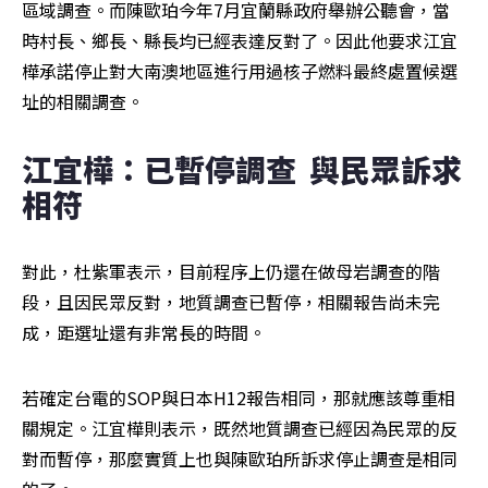
區域調查。而陳歐珀今年7月宜蘭縣政府舉辦公聽會，當
時村長、鄉長、縣長均已經表達反對了。因此他要求江宜
樺承諾停止對大南澳地區進行用過核子燃料最終處置候選
址的相關調查。
江宜樺：已暫停調查  與民眾訴求
相符  
對此，杜紫軍表示，目前程序上仍還在做母岩調查的階
段，且因民眾反對，地質調查已暫停，相關報告尚未完
成，距選址還有非常長的時間。
若確定台電的SOP與日本H12報告相同，那就應該尊重相
關規定。江宜樺則表示，既然地質調查已經因為民眾的反
對而暫停，那麼實質上也與陳歐珀所訴求停止調查是相同