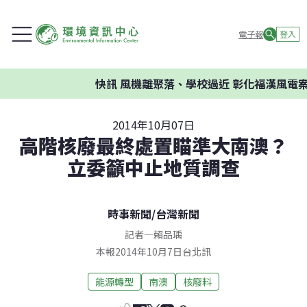
電子報
登入
快訊
風機離聚落、學校過近 彰化福漢風電案
2014年10月07日
高階核廢最終處置瞄準大南澳？
立委籲中止地質調查
時事新聞
/
台灣新聞
記者
—
賴品瑀
本報2014年10月7日台北訊
能源轉型
南澳
核廢料