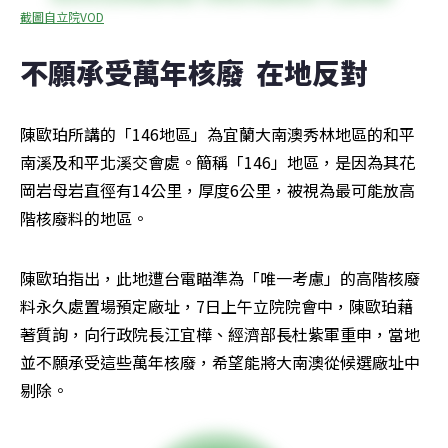
截圖自立院VOD
不願承受萬年核廢  在地反對
陳歐珀所講的「146地區」為宜蘭大南澳秀林地區的和平
南溪及和平北溪交會處。簡稱「146」地區，是因為其花
岡岩母岩直徑有14公里，厚度6公里，被視為最可能放高
階核廢料的地區。
陳歐珀指出，此地遭台電瞄準為「唯一考慮」的高階核廢
料永久處置場預定廠址，7日上午立院院會中，陳歐珀藉
著質詢，向行政院長江宜樺、經濟部長杜紫軍重申，當地
並不願承受這些萬年核廢，希望能將大南澳從候選廠址中
剔除。