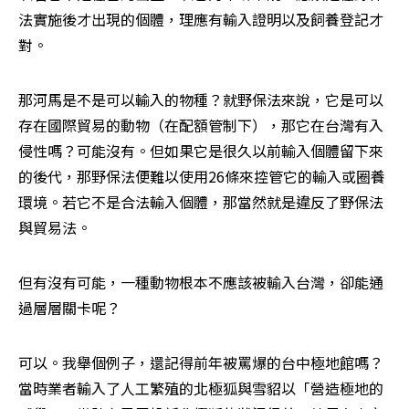
法實施後才出現的個體，理應有輸入證明以及飼養登記才
對。
那河馬是不是可以輸入的物種？就野保法來說，它是可以
存在國際貿易的動物（在配額管制下），那它在台灣有入
侵性嗎？可能沒有。但如果它是很久以前輸入個體留下來
的後代，那野保法便難以使用26條來控管它的輸入或圈養
環境。若它不是合法輸入個體，那當然就是違反了野保法
與貿易法。
但有沒有可能，一種動物根本不應該被輸入台灣，卻能通
過層層關卡呢？
可以。我舉個例子，還記得前年被罵爆的台中極地館嗎？
當時業者輸入了人工繁殖的北極狐與雪貂以「營造極地的