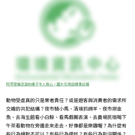
阿河受傷流淚的樣子令人揪心。圖片引用自蘋果日報
動物受虐真的只是業者責任？或是遊客與消費者的需求所
交織的共犯結構？夜市騎小馬、清境抓綿羊、夜市撈金
魚、去海生館看小白鯨、看馬戲團表演、去農場民宿喝下
午茶看動物在旁邊走來走去，好像都是樂趣喔？為什麼有
些行為絕對不可以？有些行為還好？有些行為則沒關係？