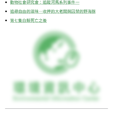
動物社會研究會：追蹤河馬系列事件一
追尋自由的滋味—收押的大老闆與囚禁的野海豚
第七隻白鯨死亡之後