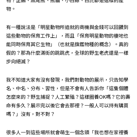
物？企鵝、無尾熊、熊貓、小白鯨、白虎都是這樣的產
物。
有一種說法是「明星動物所造就的商機與金錢可以回饋到
這些動物的保育工作上」，而且「保育明星動物的棲地也
能同時保育其它生物」（也就是旗鑑物種的概念）。真的
假的？那為什麼滿街的跳跳虎，全球的野生老虎還是一樣
步向絕滅？
我不知道大家有沒有發現，我們對動物的展示，只告知學
名、中名、分布、習性，但是不會有人告訴你「這隻個體
怎麼來的？野生捕捉？人工繁殖？這樣圈養OK嗎？它的壽
命有多久？展示完以後它會去那裡？一般人可以持有購買
嗎？」沒有，對不對？
很多人一到這些場所就會萌生一個念頭「我也想在家裡養