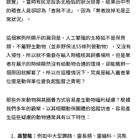
感覺」。當時有民眾投訴北極狐的狀況很差，結果台中市
的稽查人員卻認為「查無不法」，因為「業者說掉毛是正
常狀況」。
這個案例所顯示的漏洞是，人工繁殖的北極狐不是保育
類，不屬野生動物（並非野保法55條列管動物），又沒有
入侵性，所以就不需要在輸入時稽核其飼養場所。但是業
者在展示的時候顯然沒有給動物合適的環境，卻能瞎掰一
個原因就解套了。所以在這種情況下，究竟是輸入審查單
位還是動保單位要負起監督之責呢？
那些外來動物與其圈養方式容易產生動物福利疑慮？根據
我們多年的觀察，以其相關動保團體的追蹤訪查，容易產
生這些疑慮的動物通常具有以下特性：
高智能：
例如中大型鸚鵡、靈長類、靈貓科、浣熊