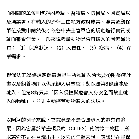
而相關的單位則包括林務局、畜牧處、防檢局、國貿局以
及漁業署，在輸入的流程上由地方政府農業、漁業或動保
單位接受申請然後才依各中央主管單位的規定進行實質或
輸面審查作業。一般來說考量動物是否可輸入的因素通常
有：（1）保育狀況、（2）入侵性、（3）疫病、（4）產
業需求。
野保法第26條規定保育類野生動物輸入時需要檢附醫療計
畫以及飼養場所以供承辦人員查驗；動保法第8條雖涉及
輸入，但第8條只談「因入侵性與危害人身安全而禁止輸
入的物種」，並非主動控管動物輸入的法規。
以阿河的例子來說，它究竟是不是合法輸入的還有待追
蹤，因為它屬於華盛頓公約（CITES）的附錄二物種，所
以若它不是在台灣出生，以它的年齡來說，應該是在野保