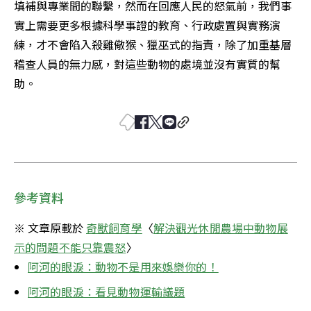
填補與專業間的聯繫，然而在回應人民的怒氣前，我們事
實上需要更多根據科學事證的教育、行政處置與實務演
練，才不會陷入殺雞儆猴、獵巫式的指責，除了加重基層
稽查人員的無力感，對這些動物的處境並沒有實質的幫
助。
參考資料
※ 文章原載於 
奇獸飼育學
〈
解決觀光休閒農場中動物展
示的問題不能只靠震怒
〉
阿河的眼淚：動物不是用來娛樂你的！
阿河的眼淚：看見動物運輸議題