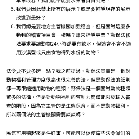
本事收容？我們能不能要求業者負責到底？
我們要因此禁止所有的展示？或是要輔導現存的展示
改進到最好？
我們總是要地方主管機關加強稽查，但是面對這麼多
動物的稽查項目會一樣嗎？誰來指導專業？動保法修
法要求要讓動物24小時都要有飲水，但這會不會不適
用沙漠型或只由食物得到水份的動物？
法令要不要多跨一點？我之前提過，動保法其實是一個對
動物福利管理力度很高也很完善的法，但是動保法的細則
卻一再限縮適用動物的種類。野保法是一個面對動物種類
繁多的法律，但是對動物福利的管制力度僅能限於輸入審
查的階段，因為它主管的是生態保育，而不是動物福利。
所以兩個法的主管機關需要談談嗎？
民氣可用聽起來是件好事，可能可以促使這些法令漏洞的