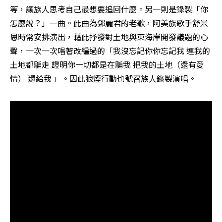
等，讓族人思考自己最想要追回什麼。另一則是錄製「你
怎麼說？」一曲。此曲為鄧麗君的老歌，阿美族歌手舒米
恩時常安排演出，藉此抒發對土地與東海岸開發議題的心
聲，一次一次唱著改編過的「我沒忘記你你忘記我 連我的
土地都騙走 證明你一切都是在騙我 把我的土地（還有愛
情） 還給我 」。因此狼煙行動也號召族人錄製演唱。