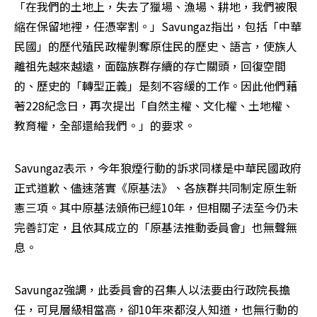
「在我們的土地上，失去了獵場、漁場、耕地，我們被限
縮在保留地裡，任憑宰割。」Savungaz指出，包括「中華
民國」的歷代殖民政權剝奪原住民的歷史、語言，使族人
離祖先越來越遠，面臨族群存續的存亡關頭，回復空間
的、歷史的「轉型正義」是刻不容緩的工作。因此他們藉
著228紀念日，再次提出「自然主權、文化權、土地權、
教育權，全部還給我們。」的要求。
Savungaz表示，今年狼煙行動的訴求同樣是中華民國政府
正式道歉、儘速落實《原基法》、各族群共同制定原生新
憲三項。其中原基法頒佈已經10年，但相關子法至今仍未
完善訂定，且依其成立的「原基法推動委員會」也無聲無
息。
Savungaz強調，此委員會的召集人以法要由行政院長擔
任，可見層級相當高，卻10年來都沒人知道，也無行動的