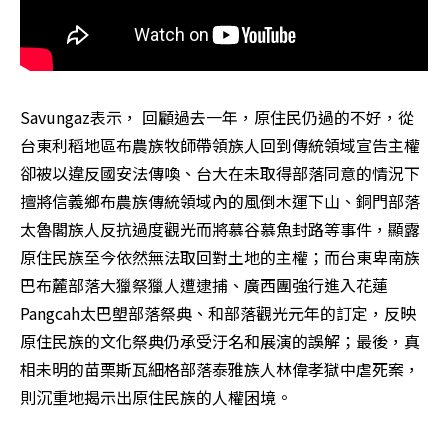
Savungaz表示， 回顧過去一年，原住民仍過的不好，從
台東利稻地區布農族牧師帶領族人回到傳統領域宣告主權
卻被以違反國安法傳喚、台大在未取得部落同意的情況下
擅將信義鄉布農族傳統領域內的風倒木運下山、銅門部落
太魯閣族人反抗過度觀光而將慕谷慕魚封路等事件，顯露
原住民族至今依然無法取回對土地的主權；而台東卑南族
巴布麓部落大獵祭獵人遭逮捕、廣西團強行進入花蓮
Pangcah太巴塱部落祭典、和部落觀光元年的訂定，反映
原住民族的文化祭典仍承受汙名和展演的誤解；最後，真
相未明的苗栗斯瓦細格部落泰雅族人林偉孝獄中虐死案，
則沉重地揭示出原住民族的人權困境。