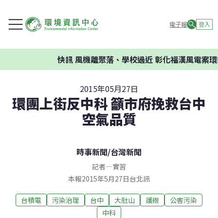
電子報
登入
快訊
風機離聚落、學校過近 彰化福漢風電案環委
2015年05月27日
環團上街反中科 籲市府挽救台中
空氣品質
時事新聞
/
台灣新聞
記者
—
實習
本報2015年5月27日台北訊
台積電
污染治理
台中
大肚山
護樹
公害污染
中科