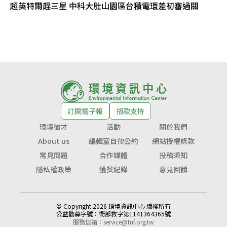
超英特爾趕三星 中科大肚山園區台積電環差初審過關
訂閱電子報
捐款支持
環境徵才
活動
關於我們
About us
編輯室自律公約
網站授權條款
常見問題
合作媒體
投稿須知
隱私權政策
獲獎紀錄
意見回饋
© Copyright 2026 環境資訊中心 版權所有
公益勸募字號：
衛部救字第1141364365號
服務信箱：
service@tnf.org.tw