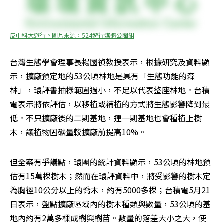
反中科大遊行。圖片來源：524遊行媒體公關組
台灣生態學會理事長楊國禎教授表示，根據研究及資料顯
示，擴廠預定地的53公頃林地是具有「生態功能的森
林」，環評書抽樣範圍過小，不足以代表整座林地。台積
電表示將依評估，以移植或補植的方式將生態影響降到最
低。不只擴廠後的二期基地，連一期基地也會種植上樹
木，讓植物固碳量較擴廠前提高10%。
但全案有爭議點，環團的統計資料顯示，53公頃的林地預
估有15萬棵樹木；然而在環評資料中，將受影響的樹木定
為胸徑10公分以上的喬木，約有5000多棵；台積電5月21
日表示，盤點擴廠區域內的樹木種類與數量，53公頃的基
地內約有2萬多棵成樹與樹苗。數量的落差大小之大，使