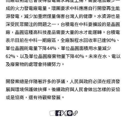
而廠區拓建也會使得發電需求再度上揚，需要增加最少一
成的火力發電廠電量。環團要求中科應應自行開發再生能
源發電，減少加重燃煤量傷害台灣人的健康。水資源也是
深受民眾關注的問題之一，台積電在中科要擴設的是晶圓
廠，晶圓這種高科技產品需要大量的水才能運轉。台積電
表示目前在中科一期廠區，全廠製程水回收率已達90%、
單位晶圓耗電量下降44%、單位晶圓面積用水量減少
62%、以及單位晶圓廢棄物量下降40%。未來在水、電以
及廢棄物的處理會持續努力。
開發案總是伴隨著許多的爭議，人民與政府必須在經濟發
展與環境保護做抉擇。後續政府與人民會做出怎樣的妥協
或是協商，還有待觀察發展。