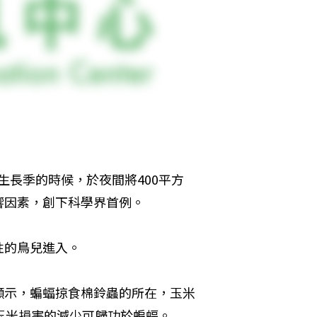
米生長季的時候，於夜間將400平方
響因素，創下科學界首例。
性的鳥兒進入。
顯示，蝙蝠掠食棉鈴蟲的所在，玉米
玉米損害的減少可歸功於蝙蝠。