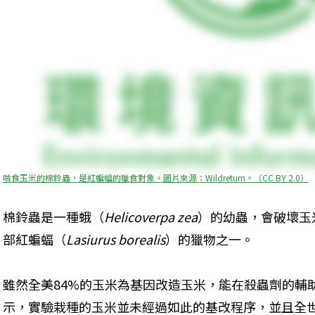
啃食玉米的棉鈴蟲，是紅蝙蝠的獵食對象。圖片來源：Wildreturn。（CC BY 2.0）
棉鈴蟲是一種蛾（
Helicoverpa zea
）的幼蟲，會破壞玉
部紅蝙蝠（
Lasiurus borealis
）的獵物之一。
雖然全美84%的玉米為基因改造玉米，能在殺蟲劑的輔
示，實驗栽種的玉米並未經過如此的基改程序，並且全世