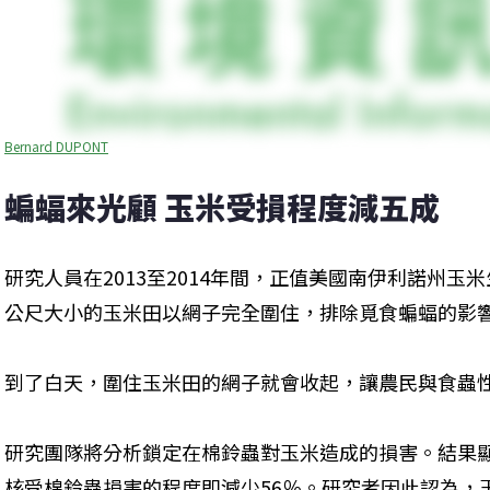
Bernard DUPONT
蝙蝠來光顧 玉米受損程度減五成
研究人員在2013至2014年間，正值美國南伊利諾州玉
公尺大小的玉米田以網子完全圍住，排除覓食蝙蝠的影
到了白天，圍住玉米田的網子就會收起，讓農民與食蟲
研究團隊將分析鎖定在棉鈴蟲對玉米造成的損害。結果
核受棉鈴蟲損害的程度即減少56％。研究者因此認為，