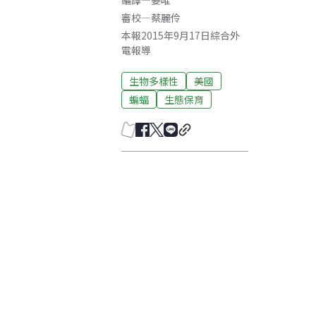
編譯
—
姜唯
審校
—
蔡麗伶
本報2015年9月17日綜合外
電報導
生物多樣性
美國
蝙蝠
生態保育