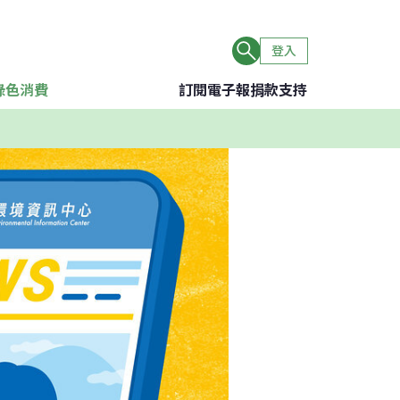
登入
綠色消費
訂閱電子報
捐款支持