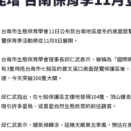
台南市生態保育學會11日公布到台南地區度冬的黑面琵鷺
鷺保育季活動將從11月8日展開。
台南市生態保育學會理事長邱仁武表示，被稱為「國際
有3隻飛抵台南市七股區的曾文溪口黑面琵鷺保護區後
速，今天突破200隻大關。
邱仁武指出，在七股保護區主棲地發現104隻、頂山棲息
吸引許多愛鳥、或喜愛自然生態民眾的前往觀賞。
邱仁武表示，隨氣候轉涼，這幾天颳東北季風，預估在