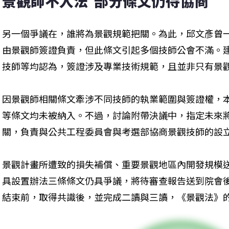
景觀師不入法  部分條文仍待協商
另一個爭議在，誰將為景觀規範把關。為此，邱文彥曾
由景觀師簽證負責，但此條文引起多個技師公會不滿。
技師等均認為，簽證涉及專業技術規範，且並非只有景
因景觀師相關條文牽涉不同技師的執業範圍與簽證權，
等條文均未被納入。不過，討論附帶決議中，指定未來
關，負責與公共工程委員會與考選部協商景觀技師的設
景觀計畫所遭致的損失補償、重要景觀地區內開發規模
具設置辦法三條條文仍具爭議，將待審查報告送到院會
結束前，取得共識後，並完成二讀與三讀，《景觀法》