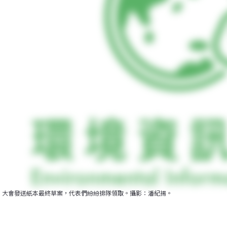
大會發送紙本最終草案，代表們紛紛排隊領取。攝影：潘紀揚。