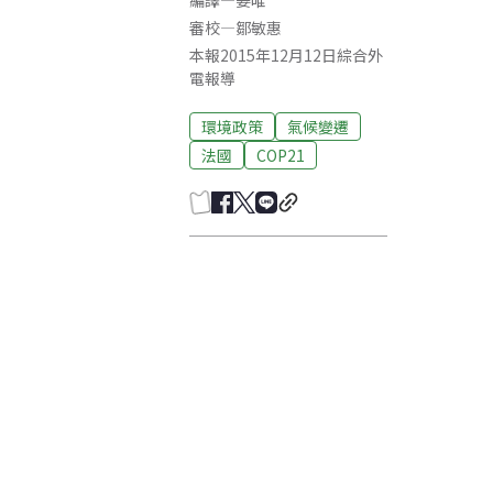
編譯
—
姜唯
審校
—
鄒敏惠
本報2015年12月12日綜合外
電報導
環境政策
氣候變遷
法國
COP21