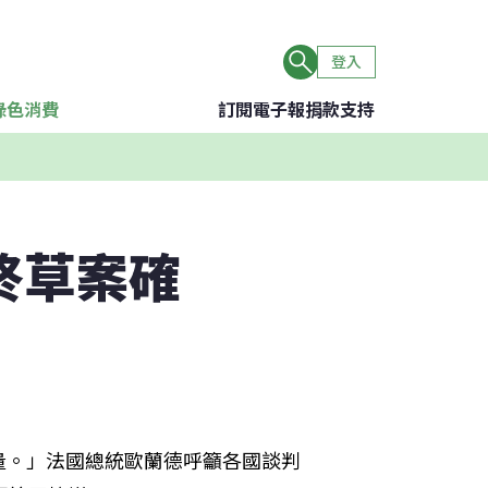
登入
綠色消費
訂閱電子報
捐款支持
終草案確
量。」法國總統歐蘭德呼籲各國談判