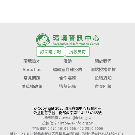
訂閱電子報
捐款支持
環境徵才
活動
關於我們
About us
編輯室自律公約
網站授權條款
常見問題
合作媒體
投稿須知
隱私權政策
獲獎紀錄
意見回饋
© Copyright 2026 環境資訊中心 版權所有
公益勸募字號：
衛部救字第1141364365號
服務信箱：
service@tnf.org.tw
投稿信箱：
infor@e-info.org.tw
客服電話：070-10101-666／02-2910-6000
地址：231023新北市新店區民權路48號3樓（近捷運大坪林站1號出口）