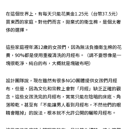
在這個世界上，有每天只能花美金1.25元（台幣37.5元）
買東西的家庭。對他們而言，拋棄式的衛生棉，是個太奢
侈的選擇。
這些家庭裡年滿12歲的女孩們，因為無法負擔衛生棉的花
費，90%都是使用重複清洗的月經布。（請不要想像是一
塊很乾淨、純白的布，大概就是塊破布吧）
設計團隊說，現在雖然有很多NGO團體提供女孩們月經
布，但是，因為文化和宗教上會對「月經」缺乏正確的觀
念。這些女孩洗完的月經布，常常只能在陰暗的床底、角
落晾乾。甚至有「不能讓男人看到月經布，不然他們的眼
睛會瞎掉」的說法，根本就不允許公開的曬晾月經布。