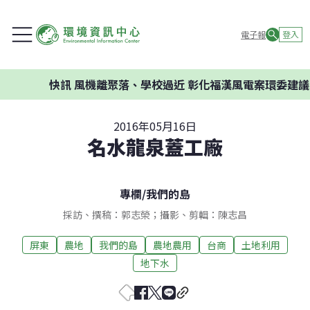
電子報
登入
快訊
風機離聚落、學校過近 彰化福漢風電案環委建議不應
2016年05月16日
名水龍泉蓋工廠
專欄
/
我們的島
採訪、撰稿：郭志榮；攝影、剪輯：陳志昌
屏東
農地
我們的島
農地農用
台商
土地利用
地下水