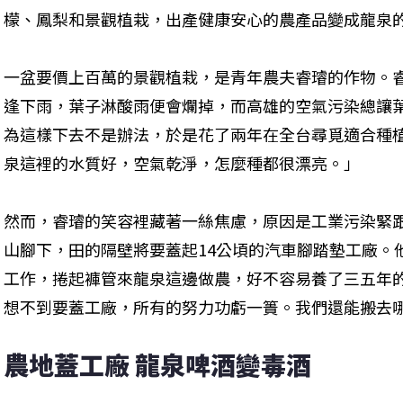
檬、鳳梨和景觀植栽，出產健康安心的農產品變成龍泉
一盆要價上百萬的景觀植栽，是青年農夫睿璿的作物。
逢下雨，葉子淋酸雨便會爛掉，而高雄的空氣污染總讓
為這樣下去不是辦法，於是花了兩年在全台尋覓適合種
泉這裡的水質好，空氣乾淨，怎麼種都很漂亮。」
然而，睿璿的笑容裡藏著一絲焦慮，原因是工業污染緊
山腳下，田的隔壁將要蓋起14公頃的汽車腳踏墊工廠。
工作，捲起褲管來龍泉這邊做農，好不容易養了三五年
想不到要蓋工廠，所有的努力功虧一簣。我們還能搬去
農地蓋工廠 龍泉啤酒變毒酒