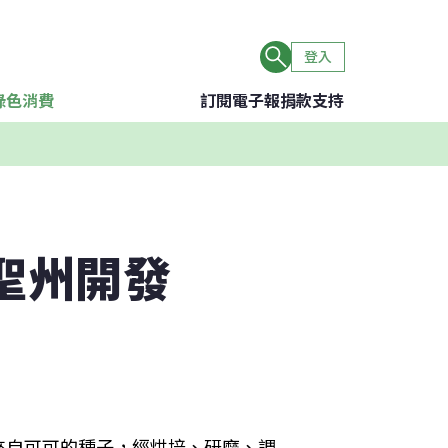
登入
綠色消費
訂閱電子報
捐款支持
聖州開發
來自可可的種子，經烘培、研磨、調