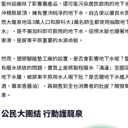
聖州設廠除了影響農產品，還可能污染居民飲用的地下
沖積扇扇頂，擁有豐沛純淨的地下水，自古便以優良水
而大龍泉地區3萬人口和屏科大1萬名師生都使用抽取地
水」，是不需加料即可飲用的地下水。這條水脈也隨著
東港，是屏東平原重要的水源命脈。
然而，塑膠腳踏墊工廠的設置，是否會影響地下水呢？
有廢水排放的問題，實質上是將製程廢水「澆灌」至園
地下水層，被屏東平原用水人喝下肚？是否隨地下水進
酒、萬家香醬油），再銷售到全台消費者的肚皮？開發
準。
公民大團結 行動護龍泉