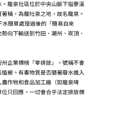
水。龍泉社區位於中央山脈下隘寮溪
質著稱，為龍吐泉之地，故名龍泉。
下水簡單處理過後的「簡易自來
地勢向下輸送到竹田、潮州、崁頂、
聖州企業標榜「零排放」，號稱不會
區植被。有毒物質是否隨著廢水進入
入農作物和食品加工廠（如龍泉啤
單位只回應，一切會合乎法定排放標