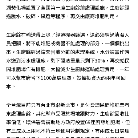
湖焚化場設置了全國第一座生廚餘前處理設施，生廚餘經
過脫水、破碎、磁選等程序，再交由廠商堆肥利用。
生廚餘在輸送帶上除了經過機器篩選，還必須經過清潔人
員把關，將不能堆肥或機器不能處理的部分，一個個挑出
來。生廚餘經過這套固液分離的處理系統，水分被當作污
水送到污水處理廠，剩下殘渣重量只剩下30%，再交給民
間堆肥場作有機肥，大幅減少生廚餘運輸處理費用，一年
可以幫市府省下1100萬處理費，設備投資大約兩年可回
本。
全台灣目前只有台北市跟新北市，是付費請民間堆肥業者
來處理廚餘，其他縣市受限於場地跟財力，生廚餘回收比
率偏低。環保署曾補助地方政府設置69座廚餘堆肥場，但
有三成以上用地不符土地使用管制規定，有兩成七日處理