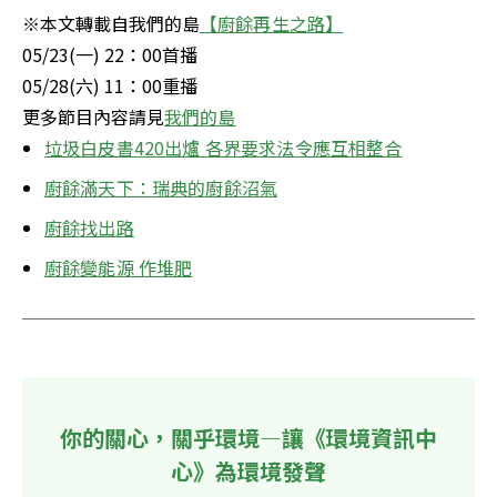
※本文轉載自我們的島
【廚餘再生之路】
05/23(一) 22：00首播

05/28(六) 11：00重播

更多節目內容請見
我們的島
垃圾白皮書420出爐 各界要求法令應互相整合
廚餘滿天下：瑞典的廚餘沼氣
廚餘找出路
廚餘變能源 作堆肥
你的關心，關乎環境—讓《環境資訊中
心》為環境發聲