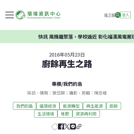
電子報
登入
快訊
風機離聚落、學校過近 彰化福漢風電案環委建
2016年05月23日
廚餘再生之路
專欄
/
我們的島
採訪、撰稿：張岱屏；攝影、剪輯：陳忠峰
我們的島
循環經濟
能源轉型
再生能源
廚餘
生活環境
堆肥
資源再利用