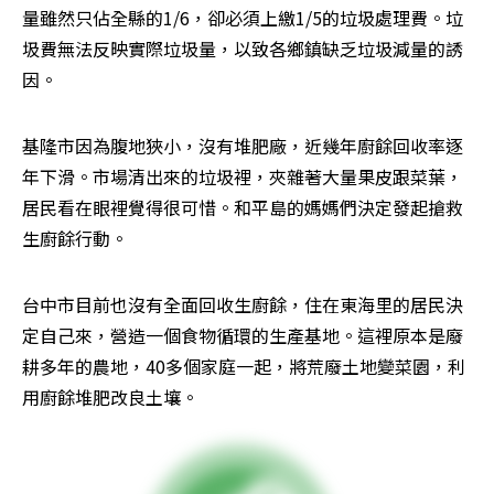
量雖然只佔全縣的1/6，卻必須上繳1/5的垃圾處理費。垃
圾費無法反映實際垃圾量，以致各鄉鎮缺乏垃圾減量的誘
因。
基隆市因為腹地狹小，沒有堆肥廠，近幾年廚餘回收率逐
年下滑。市場清出來的垃圾裡，夾雜著大量果皮跟菜葉，
居民看在眼裡覺得很可惜。和平島的媽媽們決定發起搶救
生廚餘行動。
台中市目前也沒有全面回收生廚餘，住在東海里的居民決
定自己來，營造一個食物循環的生產基地。這裡原本是廢
耕多年的農地，40多個家庭一起，將荒廢土地變菜園，利
用廚餘堆肥改良土壤。