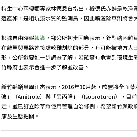
特生中心兩棲類專家林德恩曾指出，梭德氏赤蛙是乾淨
殖產卵，是粗坑溪水質的監測員，因此噴灑除草劑將會
根據自由時報
報導
，鄉公所初步回應表示，針對轄內雜
在雜草與馬路連接處較難割除的部分，有可能被地方人
形，公所還要進一步調查了解，若確實有危害到環境生
竹縣府也表示會進一步了解並改善。
新竹縣議員周江杰表示，2016年10月起，歐盟將全面
強」（Amitrole）與「異丙隆」（Isoproturon
定，並已訂立除草劑使用管理自治條例，希望新竹縣政
康及生態把關。