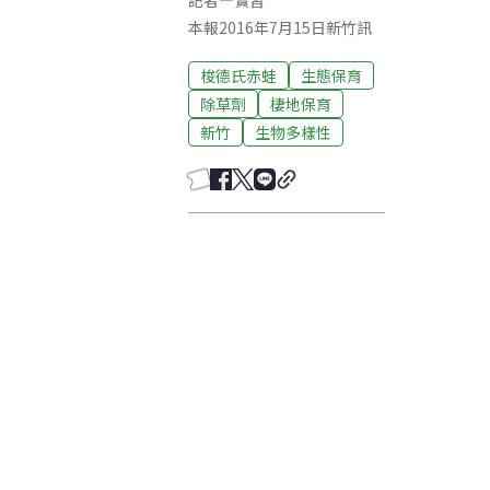
記者
—
實習
本報2016年7月15日新竹訊
梭德氏赤蛙
生態保育
除草劑
棲地保育
新竹
生物多樣性