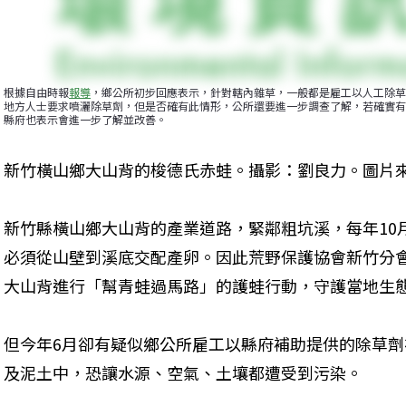
根據自由時報
報導
，鄉公所初步回應表示，針對轄內雜草，一般都是雇工以人工除草
地方人士要求噴灑除草劑，但是否確有此情形，公所還要進一步調查了解，若確實有
縣府也表示會進一步了解並改善。
新竹橫山鄉大山背的梭德氏赤蛙。攝影：劉良力。圖片
新竹縣橫山鄉大山背的產業道路，緊鄰粗坑溪，每年10
必須從山壁到溪底交配產卵。因此荒野保護協會新竹分會
大山背進行「幫青蛙過馬路」的護蛙行動，守護當地生
但今年6月卻有疑似鄉公所雇工以縣府補助提供的除草
及泥土中，恐讓水源、空氣、土壤都遭受到污染。