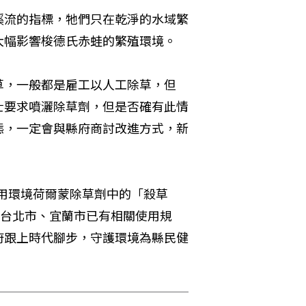
溪流的指標，牠們只在乾淨的水域繁
大幅影響梭德氏赤蛙的繁殖環境。
草，一般都是雇工以人工除草，但
士要求噴灑除草劑，但是否確有此情
態，一定會與縣府商討改進方式，新
禁用環境荷爾蒙除草劑中的「殺草
），目前台北市、宜蘭市已有相關使用規
府跟上時代腳步，守護環境為縣民健