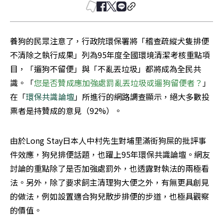
養狗的民眾注意了，行政院環保署將「稽查疏縱犬隻排便
不清除之執行成果」列為95年度全國環境清潔考核重點項
目，「遛狗不留便」與「不亂丟垃圾」都將成為全民共
識。「
您是否贊成應加強處罰亂丟垃圾或遛狗留便者？
」
在「
環保共識論壇
」所進行的網路調查顯示，絕大多數投
票者是持贊成的意見（92%）。
由於Long Stay日本人中村先生對埔里滿街狗屎的批評事
件效應，狗兒排便話題，也躍上95年環保共識論壇。網友
討論的重點除了是否加強處罰外，也透露對執法的兩極看
法。另外，除了要求飼主清理狗大便之外，有無更具創見
的做法，例如設置適合狗兒散步排便的步道，也極具觀察
的價值。