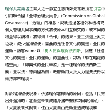
環保共識論壇
主談人之一靜宜生態所鄭先祐教授在
引言
中
引用聯合國「全球治理委員會」(Commission on Global 
Governance)「治理」的概念，說明透過各種公私機構或
個人管理共同事務的方式將使原本相互衝突的，或不同的
利益得以調和，將得到「合作」的結果。並主張遏止亂丟
垃圾，減少遛狗留便，需要的是社會文化的變遷，全民的
運動。訪客wumc以「
狗大便與環保法西斯
」回應「社會
文化的變遷，全民的運動」的重要性，認為「躲在暗處的
稽查員」「即興式的全民舉發」是一種環保的法西斯主
義，並以法、德兩國為例，政府動用大批人力經費洗街以
維持都市環境。
對於蹓狗留便現象，依據環保署歸納的原因，包括「民眾
出外遛狗時，甚至還未養成隨身攜帶塑膠袋回收狗屎」、
「犬隻放養式飼養，任由犬隻自由走動並造成環境髒