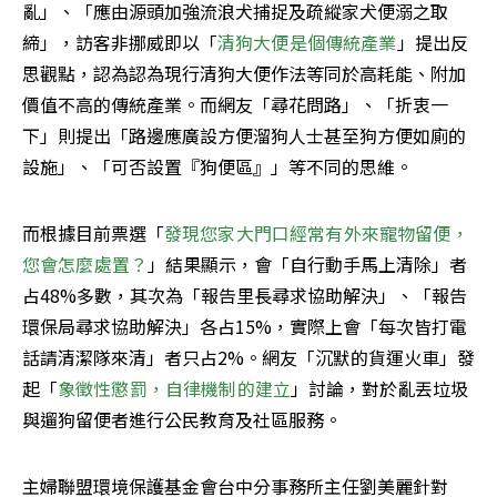
亂」、「應由源頭加強流浪犬捕捉及疏縱家犬便溺之取
締」，訪客非挪威即以「
清狗大便是個傳統產業
」提出反
思觀點，認為認為現行清狗大便作法等同於高耗能、附加
價值不高的傳統產業。而網友「尋花問路」、「折衷一
下」則提出「路邊應廣設方便溜狗人士甚至狗方便如廁的
設施」、「可否設置『狗便區』」等不同的思維。
而根據目前票選「
發現您家大門口經常有外來寵物留便，
您會怎麼處置？
」結果顯示，會「自行動手馬上清除」者
占48%多數，其次為「報告里長尋求協助解決」、「報告
環保局尋求協助解決」各占15%，實際上會「每次皆打電
話請清潔隊來清」者只占2%。網友「沉默的貨運火車」發
起「
象徵性懲罰，自律機制的建立
」討論，對於亂丟垃圾
與遛狗留便者進行公民教育及社區服務。
主婦聯盟環境保護基金會台中分事務所主任劉美麗針對