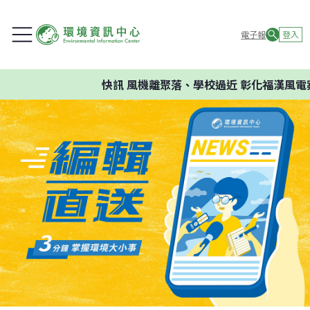
電子報
登入
快訊
風機離聚落、學校過近 彰化福漢風電案