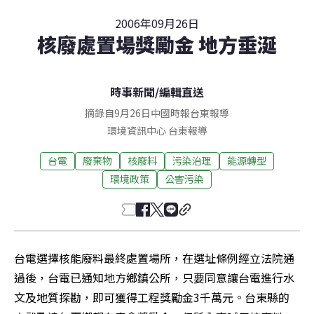
2006年09月26日
核廢處置場獎勵金 地方垂涎
時事新聞
/
編輯直送
摘錄自9月26日中國時報台東報導
環境資訊中心
台東
報導
台電
廢棄物
核廢料
污染治理
能源轉型
環境政策
公害污染
台電選擇核能廢料最終處置場所，在選址條例經立法院通
過後，台電已通知地方鄉鎮公所，只要同意讓台電進行水
文及地質探勘，即可獲得工程獎勵金3千萬元。台東縣的