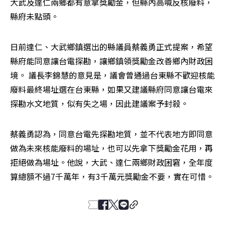
大武及達仁兩鄉都有意拿獎勵金，但縣內高喊反核廢料，
縣府未點頭。 
日前達仁、大武鄉鎮選出的縣議員蔡義勇正式提案，希望
縣府能同意讓台電探勘，讓鄉鎮領獎勵金改善鄉內財政困
境。 議長李錦慧的意見是，議會曾通過台東縣不歡迎核能
廢料最終場址選在台東縣，如果又建議縣府同意讓台電來
探勘水文地質，似有失之場，因此建議案予封殺。
蔡義勇認為，同意台電先探勘地質，並不代表地方即同意
做為未來核能廢料的場址，也可以先拿下獎勵金花用，再
拒絕做為場址。他說，大武、達仁兩鄉財政困窘，全年度
算總額不過7千萬年，有3千萬元獎勵金不要，實在可惜。