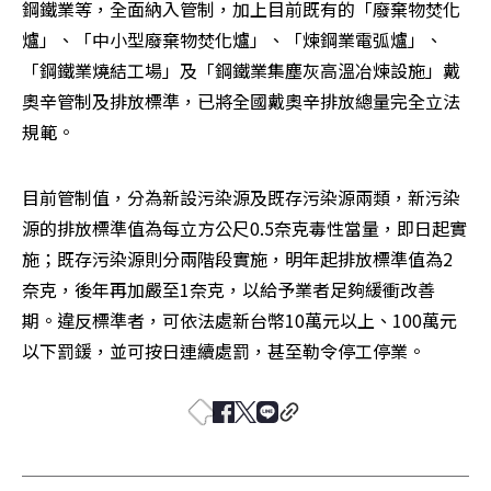
鋼鐵業等，全面納入管制，加上目前既有的「廢棄物焚化
爐」、「中小型廢棄物焚化爐」、「煉鋼業電弧爐」、
「鋼鐵業燒結工場」及「鋼鐵業集塵灰高溫冶煉設施」戴
奧辛管制及排放標準，已將全國戴奧辛排放總量完全立法
規範。
目前管制值，分為新設污染源及既存污染源兩類，新污染
源的排放標準值為每立方公尺0.5奈克毒性當量，即日起實
施；既存污染源則分兩階段實施，明年起排放標準值為2
奈克，後年再加嚴至1奈克，以給予業者足夠緩衝改善
期。違反標準者，可依法處新台幣10萬元以上、100萬元
以下罰鍰，並可按日連續處罰，甚至勒令停工停業。