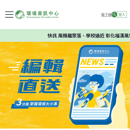
電子報
登入
快訊
風機離聚落、學校過近 彰化福漢風電