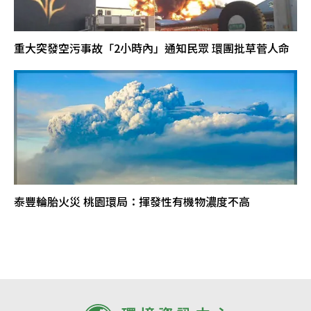
重大突發空污事故「2小時內」通知民眾 環團批草菅人命
泰豐輪胎火災 桃園環局：揮發性有機物濃度不高