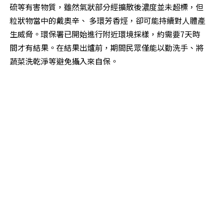
硫等有害物質，雖然氣狀部分經擴散後濃度並未超標，但
粒狀物當中的戴奧辛、 多環芳香烴，卻可能持續對人體產
生威脅。環保署已開始進行附近環境採樣，約需要7天時
間才有結果。在結果出爐前，期間民眾僅能以勤洗手、將
蔬菜洗乾淨等避免攝入來自保。