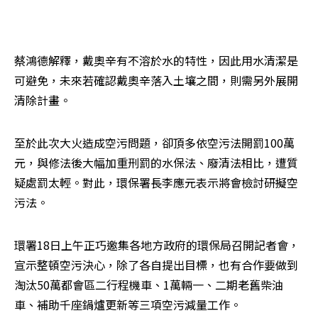
蔡鴻德解釋，戴奧辛有不溶於水的特性，因此用水清潔是
可避免，未來若確認戴奧辛落入土壤之間，則需另外展開
清除計畫。
至於此次大火造成空污問題，卻頂多依空污法開罰100萬
元，與修法後大幅加重刑罰的水保法、廢清法相比，遭質
疑處罰太輕。對此，環保署長李應元表示將會檢討研擬空
污法。
環署18日上午正巧邀集各地方政府的環保局召開記者會，
宣示整頓空污決心，除了各自提出目標，也有合作要做到
淘汰50萬都會區二行程機車、1萬輛一、二期老舊柴油
車、補助千座鍋爐更新等三項空污減量工作。