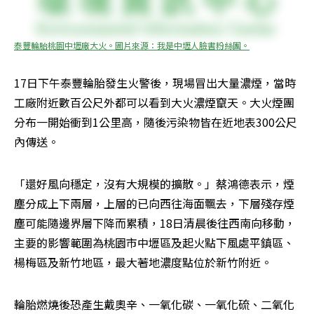
泰豐輪胎桃園中壢廠大火。圖片來源：我是中壢人臉書粉絲團。
17日下午泰豐輪胎發生火警後，現場冒出大量濃煙，當時
工廠附近數百公尺外都可以看到大火濃煙竄天。大火煙團
分布一開始衝到1公里高，隨後污染物皆在近地表300公尺
內傳送。
「還好風向穩定，沒有大規模的擴散。」蔡鴻德表示，煙
塵分成上下兩層，上層的已向西往海面飄去，下層殘存煙
塵可能隨邊界層下降而累積，18日清晨後往西南向移動，
主要的影響範圍為桃園市中壢區及起火點下風處平鎮區、
楊梅區及新竹地區，最大著地濃度點位於新竹附近。
輪胎燃燒後恐產生戴奧辛、一氧化碳、一氧化硫、二氧化