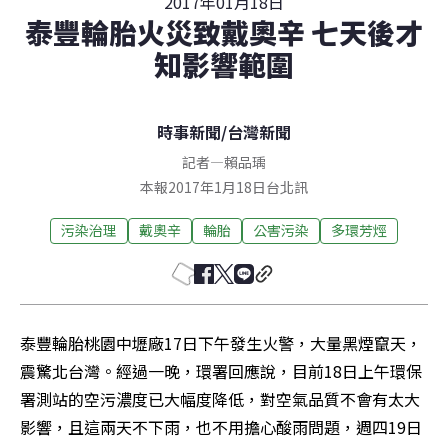
2017年01月18日
泰豐輪胎火災致戴奧辛 七天後才
知影響範圍
時事新聞
/
台灣新聞
記者
—
賴品瑀
本報2017年1月18日台北訊
污染治理
戴奧辛
輪胎
公害污染
多環芳烴
泰豐輪胎桃園中壢廠17日下午發生火警，大量黑煙竄天，
震驚北台灣。經過一晚，環署回應說，目前18日上午環保
署測站的空污濃度已大幅度降低，對空氣品質不會有太大
影響，且這兩天不下雨，也不用擔心酸雨問題，週四19日