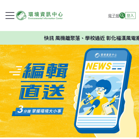
電子報
登入
快訊
風機離聚落、學校過近 彰化福漢風電案