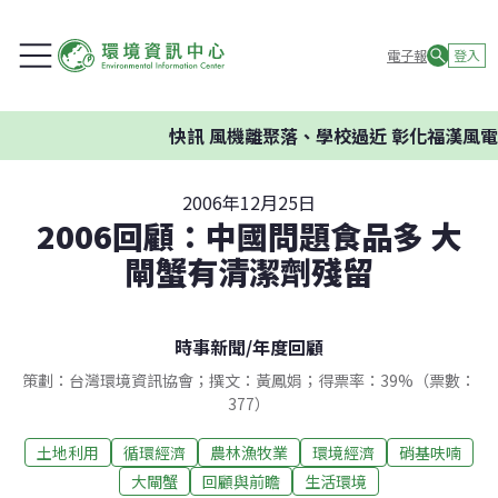
電子報
登入
快訊
風機離聚落、學校過近 彰化福漢風電案
2006年12月25日
2006回顧：中國問題食品多 大
閘蟹有清潔劑殘留
時事新聞
/
年度回顧
策劃：台灣環境資訊協會；撰文：黃鳳娟；得票率：39%（票數：
377）
土地利用
循環經濟
農林漁牧業
環境經濟
硝基呋喃
大閘蟹
回顧與前瞻
生活環境