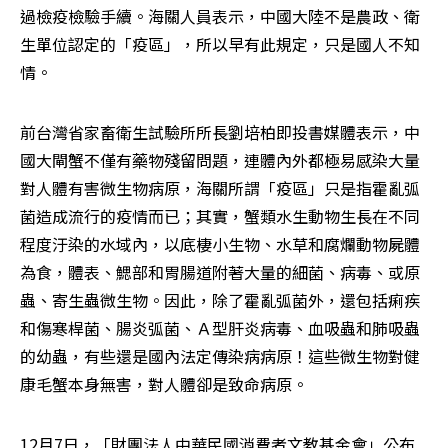
過檢疫檢驗手續。海關人員表示，中國大陸不是農政、衛
生單位認定的「疫區」，所以早有此規定，只是國人不知
情。
前台灣省家畜衛生試驗所所長劉培柏即投書媒體表示，中
國大閘蟹不僅有藥物殘留問題，連體內外都極易感染大量
對人體有害微生物病原，海關所謂「疫區」只是指霍亂弧
菌造成流行的疫情而已；其實，蟹類水生動物生長在不同
程度汙染的水域內，以底棲小生物、水草和腐爛動物屍體
為食，體表、鰓部和胃腸道附著大量的細菌、病毒、或原
蟲、寄生蟲微生物。因此，除了霍亂弧菌外，還包括痢疾
和傷寒桿菌、腸炎弧菌、Ａ型肝炎病毒、血吸蟲和肺吸蟲
的幼蟲，有些還是國內法定傳染病病原！這些微生物對健
康毛蟹本身無害，對人體卻是致命病原。
12月7日，「財團法人中華民國消費者文教基金會」公布