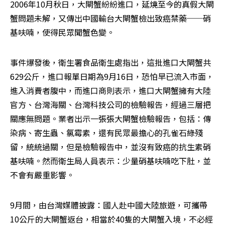
2006年10月秋日，大閘蟹紛紛進口，延燒至今的真假大閘
蟹問題未解，又傳出中國輸台大閘蟹檢出致癌禁藥──硝
基呋喃，使得民眾聞蟹色變。
事件爆發後，衛生署食品衛生處指出，這批進口大閘蟹共
629公斤，進口報單日期為9月16日，恐怕早已流入市面，
進入消費者腹中，而進口商則表示，進口大閘蟹擁有大陸
官方、台灣海關、台灣科技公司的檢驗報告，經過三層把
關應無問題。業者出示一張張大閘蟹檢驗報告，包括：傳
染病、寄生蟲、氯霉素，還有民眾最擔心的孔雀石綠殘
留，統統過關，但是檢驗報告中，並沒有致癌的抗生素硝
基呋喃。然而衛生局人員表示：少量硝基呋喃吃下肚，並
不會有嚴重影響。
9月間，由台灣媒體披露：國人赴中國大陸旅遊，可攜帶
10公斤的大閘蟹返台，相當於40隻的大閘蟹入境，不必經