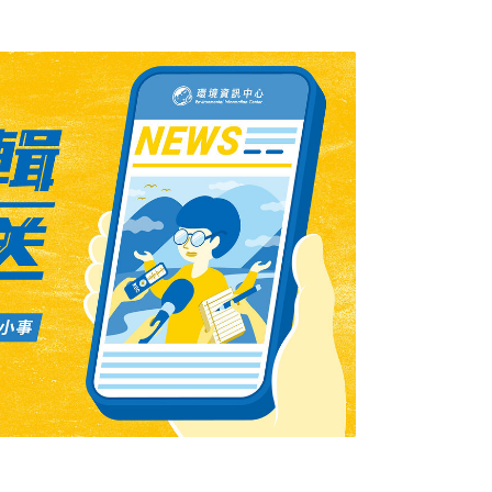
，查獲自中國走私進口氯黴素750公斤，申報人
署指揮調查局航業處高雄調查站追查。檢調
起前往中國採購瘦肉精和硝基呋喃後，由同夥進南
化鎂」金屬染料名義報關進口，並透過屏東樺
鎮家家藥局等中、下游，銷售全台。6日上午，
英化公司和倉庫、家家藥局、屏東樺茂公司等