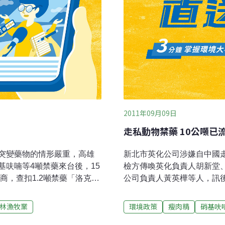
2011年09月09日
走私動物禁藥 10公噸已
突變藥物的情形嚴重，高雄
新北市英化公司涉嫌自中國
呋喃等4噸禁藥來台後，15
檢方傳喚英化負責人胡新堂
商，查扣1.2噸禁藥「洛克沙
公司負責人黃英樺等人，訊
大多用於養殖水產品，由於會
檢方指出，英化公司每三個
用於養豬業，可讓豬多長瘦
噸，研判近10公噸禁藥已
林漁牧業
環境政策
瘦肉精
硝基呋
，甚至死亡。洛克沙砷為生
是查獲走私及販賣非法動物用