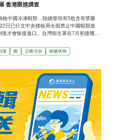
藥 香港跟進調查
抽檢中國冷凍蝦類，陸續發現有5批含有禁藥
22日已行文中央標檢局全面禁止中國蝦類進
劃後才會恢復進口。台灣衛生署在7月初接獲台
國蝦類等水產品有疑慮，提升對中國水產品的
將中國蝦類的查驗率由原本的5%提升至50%，
治理
蝦
公害污染
硝基呋喃
5批中國蝦類不合格。現行規定不得檢驗出含有
合格的中國蝦類硝基呋喃檢出量介於1.1ppb至
中央標檢局全面禁止中國蝦類進口，這5批蝦類沒
中心正了解事件，至今沒有採取任何行動。官
心發言人的話報導，香港當局會跟進事件。香
場百佳和惠康都有出售從中國進口的凍蝦肉，
及供應商接觸，等候指示。