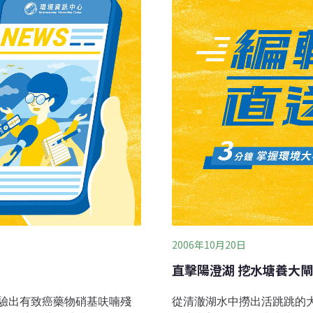
政、衛生單位認定的「疫
台灣省家畜衛生試驗所所長
2006年10月20日
直擊陽澄湖 挖水塘養大
驗出有致癌藥物硝基呋喃殘
從清澈湖水中撈出活跳跳的