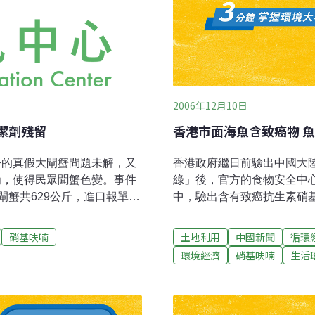
2006年12月10日
清潔劑殘留
香港市面海魚含致癌物 
至今的真假大閘蟹問題未解，又
香港政府繼日前驗出中國大
喃，使得民眾聞蟹色變。事件
綠」後，官方的食物安全中
蟹共629公斤，進口報單日
中，驗出含有致癌抗生素硝
者腹中，而進口商則表示，進
響。
公司的檢驗報告，經過三層
硝基呋喃
土地利用
中國新聞
循環
告，包括：傳染病、寄生
環境經濟
硝基呋喃
生活
，統統過關，但是檢驗報告
局人員表示：少量硝基呋喃
媒體披露：國人赴中國大陸旅
隻的大閘蟹入境，不必經過檢