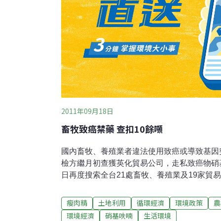
2011年09月18日
畜牧致癌禁藥 查扣10餘噸
國內畜牧、養殖業者違法使用致癌或導致基因
檢方繼月初查獲英化貿易公司，走私致癌物硝基
日再度搜索全台21處畜牧、養殖業及19家貿易
砷」及11噸疑似禁藥。檢方表示，硝基呋喃
致癌或基因突變，國內早已明令禁用；瘦肉精
瘦肉精
土地利用
循環經濟
環境政策
農
肉，消費者食用後可能會出現心悸、血壓上升
環境經濟
硝基呋喃
生活環境