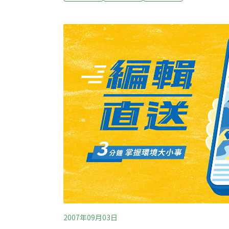
長藥物，多用於豬、雞，部分不肖業者會在飼
在肝臟內殘留少許砒霜，業者若要進口，必須
在屏東查獲的洛克砂砷，業者不但未經農委會
都沒有。謝姓業者表示，藥物是二個月前向英
有食用。檢調表示，這批被查扣的洛克砂砷都
水稀釋，然後再以高價販售牟利，估計利潤
2007年09月03日