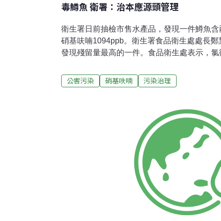
毒鱒魚 衛署：治本應源頭管理
衛生署日前抽檢市售水產品，發現一件鱒魚含兩種
硝基呋喃1094ppb。衛生署食品衛生處處長
發現殘留量最高的一件。食品衛生處表示，氯
人體可能會影響骨髓造血功能，導致再生障礙
能增長細菌的抗藥性。至於硝基呋喃則為廣效
公害污染
硝基呋喃
污染治理
病，雖尚無足夠證據顯示對人體有致癌性，但
險。鄭慧文9月3日表示，衛生署抽檢市售食
食用安全做好第二線把關；而農政單位對養殖
真正治本之道。