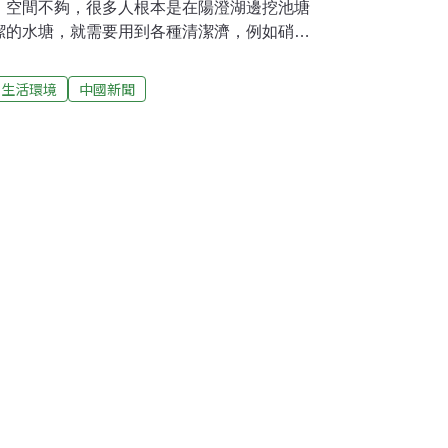
，空間不夠，很多人根本是在陽澄湖邊挖池塘
潔的水塘，就需要用到各種清潔濟，例如硝基
閘蟹，也還是有風險，例如搬運用的水槽，甚
可能有藥物殘留。大閘蟹業者說：「抓大閘蟹
生活環境
中國新聞
能會拿一些藥來塗，可能就會有殘留。」被檢
者堅稱是在運輸過程中，承包商惹的禍，但依
控制藥物殘留的責任。江蘇漁業協會理事長李
養殖到出口、出境，都應實行全程監控。硝基
如何準確使用、確保沒有任何殘留，還需要層