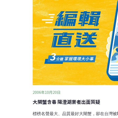
疫檢驗手續。海關人員表示，中國大陸不是農
區」，所以早有此規定，只是國人不知情。前
劉培柏即投書媒
2006年10月20日
大閘蟹含毒 陽澄湖業者出面質疑
標榜名聲最大、品質最好大閘蟹，卻在台灣被