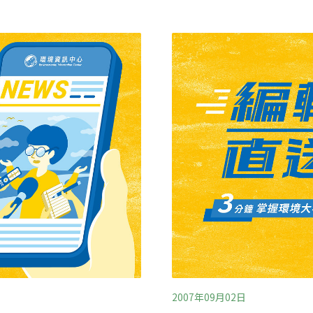
料裡添加，但動物食用後會
局關員在66號碼頭檢驗貨櫃
經農委檢驗核准。檢調15日
為人頭，於是報請高雄地檢
許可，連出產地、產品名稱
說，胡新堂自2009年1月
化公司購買，他飼養的豬都
貨運經理郭振文涉嫌以「氧
是純原料，業者分裝時會用
茂動物藥業公司、彰化北斗
相當可觀。
雄檢見時機成熟，指揮搜索
七處，查扣1
2007年09月02日