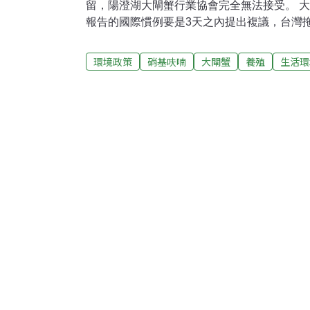
留，陽澄湖大閘蟹行業協會完全無法接受。 
報告的國際慣例要是3天之內提出複議，台灣
難以接受。業者並澄清，獲得當地官方認證的
經過3次體檢，身材大小、藥物殘留都是檢查
環境政策
硝基呋喃
大閘蟹
養殖
生活環
的抽查，品管嚴格，連日本進行的200個檢驗
灣出現問題。中國從官方到業者，都對陽澄湖
能有致癌物殘留，但他們同時強調，如果衛生
蟹，那可就誰也不敢保證。