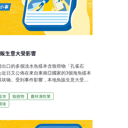
魚販生意大受影響
陸出口的多個淡水魚樣本含致癌物「孔雀石
心近日又公佈在來自東南亞國家的3個海魚樣本
基呋喃。受到事件影響，本地魚販生意大受影
經濟
致癌物
農林漁牧業
環境