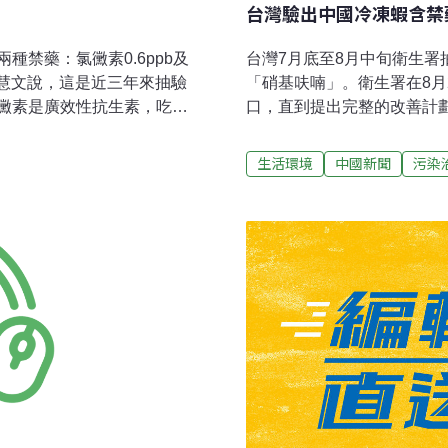
台灣驗出中國冷凍蝦含禁
禁藥：氯黴素0.6ppb及
台灣7月底至8月中旬衛生署
鄭慧文說，這是近三年來抽驗
「硝基呋喃」。衛生署在8月
黴素是廣效性抗生素，吃進
口，直到提出完整的改善計
貧血等疾病，經常使用也可
灣駐美外館轉知，美國對中
性抗菌劑，可避免水產生
查驗率，衛生署在7月5日也
生活環境
中國新聞
污染
仍有致癌與基因突變的風
7月底至8月中旬陸續發現有
品有無含違禁藥品，是為民眾
禁藥「硝基呋喃」，這5批不
業者的輔導管理工作，才是
30ppb間，衛生署已行文
有流入市面。香港食物安全
方香港電台引述食物安全中
港本地兩間大型連鎖超級市
目前它們正與食物環衛生署