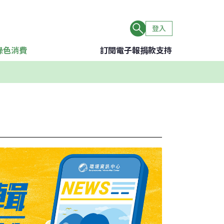
登入
綠色消費
訂閱電子報
捐款支持