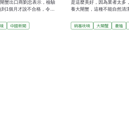
大閘蟹出口商劉忠表示，檢驗
是這麼美好，因為業者太多
拖到1個月才說不合格，令人
養大閘蟹，這種不能自然清
陽澄湖大閘蟹，從小到大要
呋喃；即使是湖中養殖的大
項目，上市之後還有各式各樣
至是搬運工消毒過的手，都
境
中國新聞
硝基呋喃
大閘蟹
養殖
項目都輕鬆通過，竟然會在台
的時候，如果手抓破了，可
大閘蟹充滿信心，覺對不可
出有硝基呋喃殘留的養殖業
署抽檢到的是冒牌的陽澄湖
照法規，每一個流程，都有
國平表示，從苗種到投放到
呋喃是合法的清潔藥劑，但
層把關。