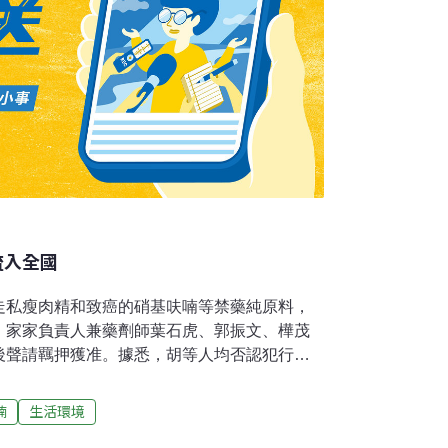
流入全國
走私瘦肉精和致癌的硝基呋喃等禁藥純原料，
、家家負責人兼藥劑師葉石虎、郭振文、樺茂
後聲請羈押獲准。據悉，胡等人均否認犯行。
月走私進口瘦肉精、氯黴素、硝基呋喃等一公
流入市面。農委會防檢局副局長黃國青表示，這
喃
生活環境
藥品最大量的一次。2011年1月間，高雄關稅