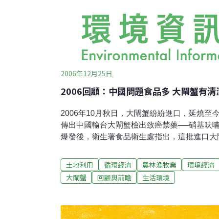
2006年12月25日
2006回顧：中國問題食品多 大閘蟹有
2006年10月秋日，大閘蟹紛紛進口，延燒
傳出中國輸台大閘蟹檢出致癌禁藥──硝基呋
爆發後，衛生署食品衛生處指出，這批進口大閘
期為9月16日，恐怕早已流入市面，進入消費
口大閘蟹擁有大陸官方、台灣海關、台灣科技
土地利用
循環經濟
農林漁牧業
環境經濟
把關應無問題。業者出示一張張大閘蟹檢驗報
大閘蟹
回顧與前瞻
生活環境
蟲、氯霉素，還有民眾最擔心的孔雀石綠殘留
中，並沒有致癌的抗生素硝基呋喃。然而衛生
吃下肚，並不會有嚴重影響。9月間，由台灣
遊，可攜帶10公斤的大閘蟹返台，相當於40