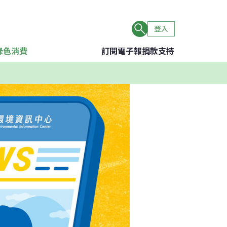
登入
綠色消費
訂閱電子報
捐款支持