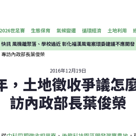
2026世足賽
生態保育
氣候變遷
循環經濟
土地利用
快訊
風機離聚落、學校過近 彰化福漢風電案環委建議不應開發
2016年12月19日
年，土地徵收爭議怎麼
訪內政部長葉俊榮
從
中科四期徵收相思寮
、
後龍科技園區開發灣寶農地
，