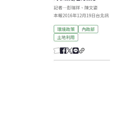
記者
—
彭瑞祥
、
陳文姿
本報2016年12月19日台北訊
環境政策
內政部
土地利用