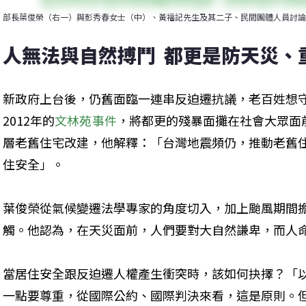
部長葉俊榮（右一）與彭秀春女士（中）、黃福記先生及其二子、民間團體人員討論
人無法與自然搏鬥  都更是防天災、
新政府上台後，仍舊面臨一連串反迫遷抗議，老百姓想
2012年的
文林苑事件
，將都更的殘暴面攤在社會大眾面
層老舊住宅改建，他解釋：「台灣地震頻仍，推動老舊
住安全」。
葉俊榮從氣候變遷法學專家的角度切入，加上颱風期間
觸。他認為，在天災面前，人們要對大自然謙卑，而人
當居住安全跟反迫遷人權產生衝突時，該如何抉擇？「
一點要尊重，從國際公約、國際判決來看，這是原則。