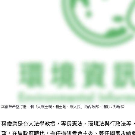
葉俊榮希望打造一個「人親土親，親土地、親人民」的內政部。攝影：彭瑞祥
葉俊榮是台大法學教授，專長憲法、環境法與行政法等
望，在扁政府時代，擔任過研考會主委、兼任國家永續