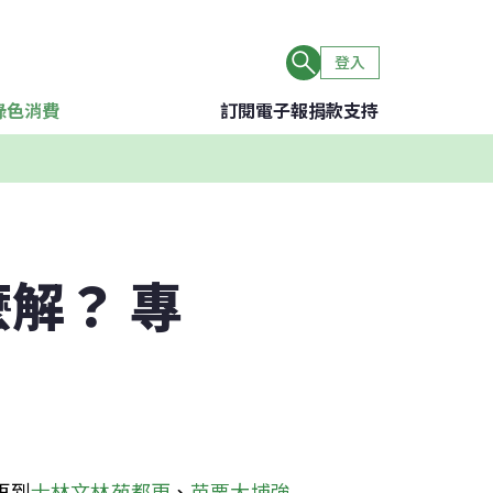
登入
綠色消費
訂閱電子報
捐款支持
解？ 專
再到
士林文林苑都更
、
苗栗大埔強