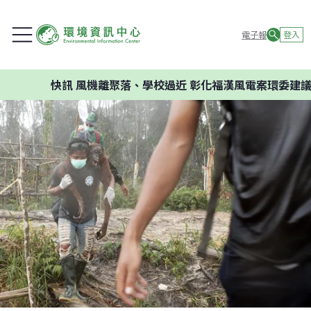
電子報
登入
快訊
風機離聚落、學校過近 彰化福漢風電案環委建議不應開