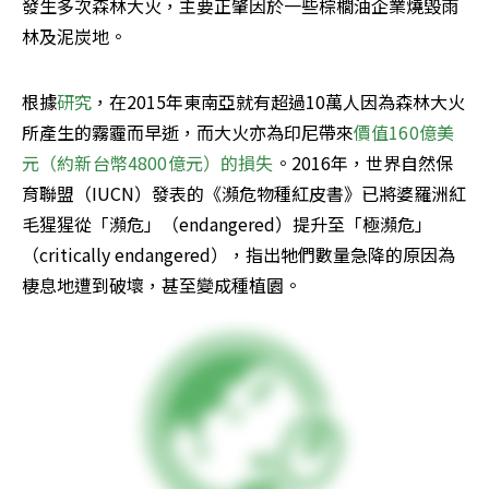
發生多次森林大火，主要正肇因於一些棕櫚油企業燒毀雨
林及泥炭地。
根據
研究
，在2015年東南亞就有超過10萬人因為森林大火
所產生的霧霾而早逝，而大火亦為印尼帶來
價值160億美
元（約新台幣4800億元）的損失
。2016年，世界自然保
育聯盟（IUCN）發表的《瀕危物種紅皮書》已將婆羅洲紅
毛猩猩從「瀕危」（endangered）提升至「極瀕危」
（critically endangered），指出牠們數量急降的原因為
棲息地遭到破壞，甚至變成種植園。