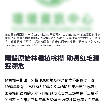
在加里曼丹西部，一片由Bumitama子公司PT Ladang Sawit Mas掌控的油棕
經營特許區裡，國際動物救援組織印尼分部救出因森林遭皆伐而失去生活環
境、飢餓的紅毛猩猩，以滴管餵食。這是他們多次救援中的一次。© Alejo 
Sabugo, International Animal Rescue Indonesia
開墾原始林種植棕櫚  助長紅毛猩
猩瀕危
綠色和平指出，分析印尼環境及林業部發佈的數據，從
1990年開始，已經有3,100萬公頃的印尼雨林遭到破壞，
面積接近德國的大小，印尼已成為世界上毀林情形最嚴重
的國家。而印尼平均每年有62萬公頃森林遭破壞，而每年