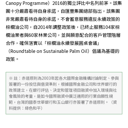
Canopy Programme）2016的獨立評比中名列前茅。該集
團十分嚴肅看待自身承諾，自匯豐集團總部指出，該集團
非常嚴肅看待自身的承諾，不會蓄意服務違反永續政策的
棕櫚油公司，自2014年調整政策後，已終止服務104家棕
櫚油業者與60家林業公司，並與願意配合的客戶管理階層
合作，確保落實以「棕櫚油永續發展圓桌會議」
（Roundtable on Sustainable Palm Oil）倡議為基礎的
政策。
※ 註：赤道原則為2003年起各大國際金融機構討論制定、參與
簽署的一份投信與借貸準則，根據國際金融公司和世界銀行的
政策建立，在銀行評估、決定和管理項目融資中加入環境與社
會風險的考量，是如今國際融資中廣泛運用的行業自願性規
範，台灣的國泰世華銀行和玉山銀行亦簽署了赤道原則。（資
料提供：綠色和平）