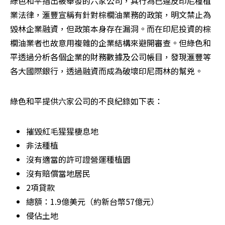
綠色和平指出被舉發的六家公司，其行為已違反印尼種植
業法律，滙豐宣稱有針對棕櫚油業務的政策，明文禁止為
毀林企業融資，但政策本身存在漏洞。而在印尼投資的棕
櫚油業者也故意用複雜的企業結構來避開審查。但綠色和
平透過分析各個企業的財務數據及公司帳目，發現滙豐等
各大國際銀行，透過融資而成為破壞印尼雨林的幫兇。
綠色和平提供六家公司的不良紀錄如下表：
摧毀紅毛猩猩棲息地
非法種植
沒有適當的許可證營運種植園
沒有賠償當地居民
2項貸款
總額：1.9億美元（約新台幣57億元）
侵佔土地