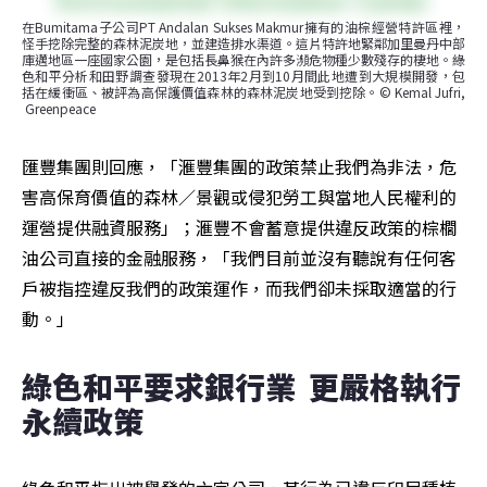
在Bumitama子公司PT Andalan Sukses Makmur擁有的油棕經營特許區裡，
怪手挖除完整的森林泥炭地，並建造排水渠道。這片特許地緊鄰加里曼丹中部
庫邁地區一座國家公園，是包括長鼻猴在內許多瀕危物種少數殘存的棲地。綠
色和平分析和田野調查發現在2013年2月到10月間此地遭到大規模開發，包
括在緩衝區、被評為高保護價值森林的森林泥炭地受到挖除。© Kemal Jufri, 
 Greenpeace
匯豐集團則回應，「滙豐集團的政策禁止我們為非法，危
害高保育價值的森林／景觀或侵犯勞工與當地人民權利的
運營提供融資服務」；滙豐不會蓄意提供違反政策的棕櫚
油公司直接的金融服務，「我們目前並沒有聽說有任何客
戶被指控違反我們的政策運作，而我們卻未採取適當的行
動。」
綠色和平要求銀行業  更嚴格執行
永續政策