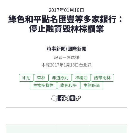
2017年01月18日
綠色和平點名匯豐等多家銀行：
停止融資毀林棕櫚業
時事新聞
/
國際新聞
記者
—
彭瑞祥
本報2017年1月18日台北訊
印尼
森林
赤道原則
棕櫚油
熱帶雨林
生物多樣性
綠色和平
生態保育