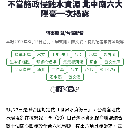
不當施政侵蝕水資源 北中南六大
隱憂一次揭露
時事新聞
/
台灣新聞
本報2017年3月19日台北、屏東訊，陳文姿、特約記者李育琴報導
翡翠水庫
水文
土地利用
台南
水庫
高屏溪
生物多樣性
龍崎掩埋場
集集攔河堰
屏東
曾文水庫
北宜直鐵
新北
二仁溪
台中
台北
水土保持
濁水溪
曾文溪
3月22日是聯合國訂定的「世界水資源日」，台灣各地的
水環境卻在拉緊報。今（19）日台灣水資源保育聯盟結合
數十個關心團體於全台六地串聯，提出八項具體訴求，並