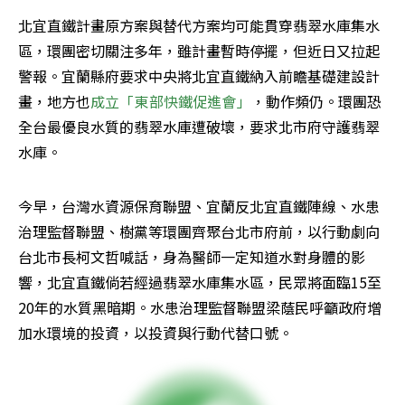
北宜直鐵計畫原方案與替代方案均可能貫穿翡翠水庫集水
區，環團密切關注多年，雖計畫暫時停擺，但近日又拉起
警報。宜蘭縣府要求中央將北宜直鐵納入前瞻基礎建設計
畫，地方也
成立「東部快鐵促進會」
，動作頻仍。環團恐
全台最優良水質的翡翠水庫遭破壞，要求北市府守護翡翠
水庫。
今早，台灣水資源保育聯盟、宜蘭反北宜直鐵陣線、水患
治理監督聯盟、樹黨等環團齊聚台北市府前，以行動劇向
台北市長柯文哲喊話，身為醫師一定知道水對身體的影
響，北宜直鐵倘若經過翡翠水庫集水區，民眾將面臨15至
20年的水質黑暗期。水患治理監督聯盟梁蔭民呼籲政府增
加水環境的投資，以投資與行動代替口號。