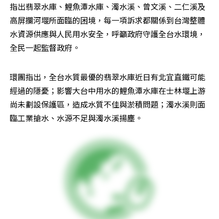
指出翡翠水庫、鯉魚潭水庫、濁水溪、曾文溪、二仁溪及
高屏攔河堰所面臨的困境，每一項訴求都關係到台灣整體
水資源供應與人民用水安全，呼籲政府守護全台水環境，
全民一起監督政府。
環團指出，全台水質最優的翡翠水庫近日有北宜直鐵可能
經過的隱憂；影響大台中用水的鯉魚潭水庫在士林堰上游
尚未劃設保護區，造成水質不佳與淤積問題；濁水溪則面
臨工業搶水、水源不足與濁水溪揚塵。