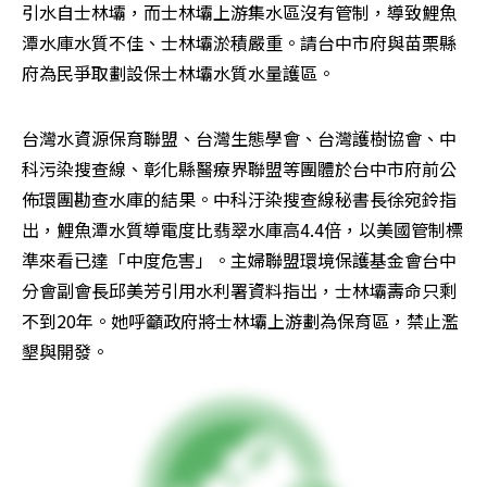
引水自士林壩，而士林壩上游集水區沒有管制，導致鯉魚
潭水庫水質不佳、士林壩淤積嚴重。請台中市府與苗栗縣
府為民爭取劃設保士林壩水質水量護區。
台灣水資源保育聯盟、台灣生態學會、台灣護樹協會、中
科污染搜查線、彰化縣醫療界聯盟等團體於台中市府前公
佈環團勘查水庫的結果。中科汙染搜查線秘書長徐宛鈴指
出，鯉魚潭水質導電度比翡翠水庫高4.4倍，以美國管制標
準來看已達「中度危害」。主婦聯盟環境保護基金會台中
分會副會長邱美芳引用水利署資料指出，士林壩壽命只剩
不到20年。她呼籲政府將士林壩上游劃為保育區，禁止濫
墾與開發。