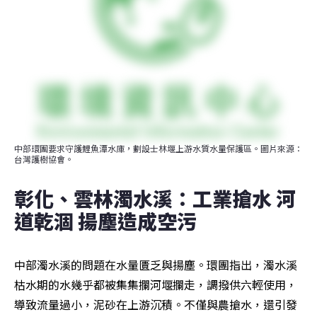
中部環團要求守護鯉魚潭水庫，劃設士林堰上游水質水量保護區。圖片來源：
台灣護樹協會。
彰化、雲林濁水溪：工業搶水 河
道乾涸 揚塵造成空污
中部濁水溪的問題在水量匱乏與揚塵。環團指出，濁水溪
枯水期的水幾乎都被集集攔河堰攔走，調撥供六輕使用，
導致流量過小，泥砂在上游沉積。不僅與農搶水，還引發