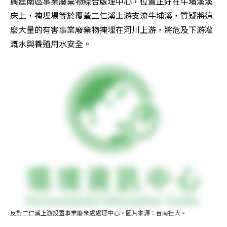
興建南區事業廢棄物綜合處理中心，位置正好在牛埔溪溪
床上，掩埋場等於覆蓋二仁溪上游支流牛埔溪，質疑將這
麼大量的有害事業廢棄物掩埋在河川上游，將危及下游灌
溉水與養殖用水安全。
反對二仁溪上游設置事業廢棄處處理中心。圖片來源：台南社大。