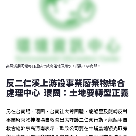
高屏溪攔河堰每日提供七成高雄地區用水。攝影：李育琴。
反二仁溪上游設事業廢棄物綜合
處理中心  環團：土地要轉型正義
另在台南場，環團、台南社大等團體、龍船里及龍崎反對
事業廢棄物掩埋場自救會出席守護二仁溪行動。龍船里自
救會總幹事高清南表示，歐欣公司要在牛埔農塘觀光區旁