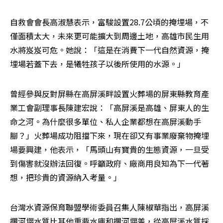
自救會會長高淑慧表示，富駿設置28.7公頃的掩埋場，不
僅面積太大，未來更可能擴大到周邊土地，高雄市民生用
水將岌岌可危。她說：「這是在消費下一代自然資源，掩
埋場若蓋下去，是犧牲孩子以後所使用的水源。」
曾經參與反對屏縣在高屏溪畔設置火葬場的屏東縣教育產
業工會副理事長陳建宏說：「高屏溪是高雄、屏東人的生
命之河。為什麼很多單位、私人企業都想在高屏溪動手
腳？」火葬場成功阻擋下來，現在卻又有事業廢棄物掩埋
場要興建，他表示，「馬頭山有寶貴的生態資源，一旦受
到傷害就沒辦法回復。呼籲政府、廠商用良知為下一代著
想，把珍貴的資源納入考量。」
台灣水資源保育聯盟學術委員召集人陳椒華指出，高屏溪
攔河堰水質比其他重要水庫和攔河堰差，從高屏溪水質採