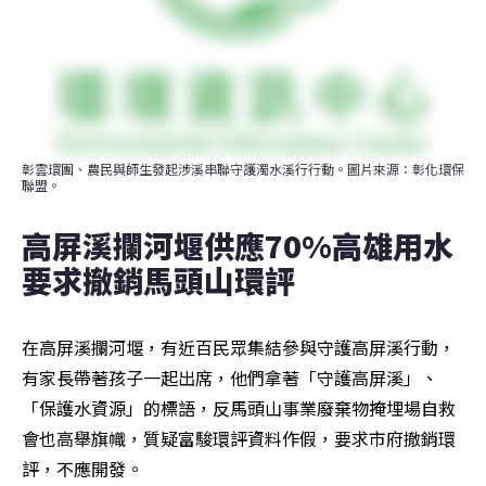
彰雲環團、農民與師生發起涉溪串聯守護濁水溪行行動。圖片來源：彰化環保
聯盟。
高屏溪攔河堰供應70%高雄用水  
要求撤銷馬頭山環評 
在高屏溪攔河堰，有近百民眾集結參與守護高屏溪行動，
有家長帶著孩子一起出席，他們拿著「守護高屏溪」、
「保護水資源」的標語，反馬頭山事業廢棄物掩埋場自救
會也高舉旗幟，質疑富駿環評資料作假，要求市府撤銷環
評，不應開發。