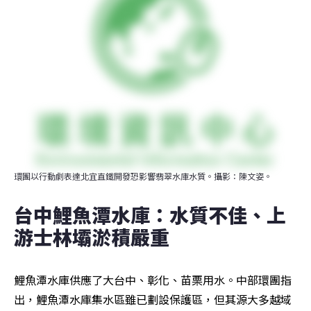
環團以行動劇表達北宜直鐵開發恐影響翡翠水庫水質。攝影：陳文姿。
台中鯉魚潭水庫：水質不佳、上
游士林壩淤積嚴重
鯉魚潭水庫供應了大台中、彰化、苗栗用水。中部環團指
出，鯉魚潭水庫集水區雖已劃設保護區，但其源大多越域