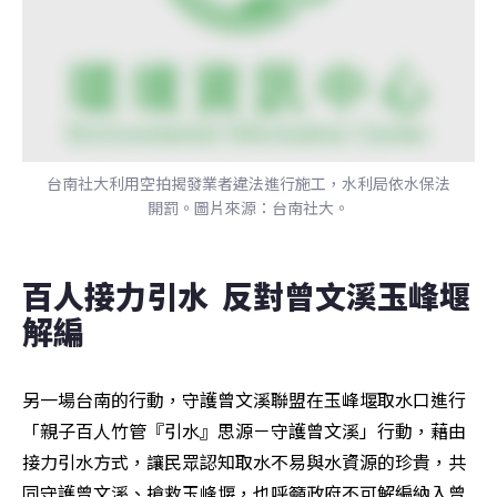
台南社大利用空拍揭發業者違法進行施工，水利局依水保法
開罰。圖片來源：台南社大。
百人接力引水  反對曾文溪玉峰堰
解編
另一場台南的行動，守護曾文溪聯盟在玉峰堰取水口進行
「親子百人竹管『引水』思源－守護曾文溪」行動，藉由
接力引水方式，讓民眾認知取水不易與水資源的珍貴，共
同守護曾文溪、搶救玉峰堰，也呼籲政府不可解編納入曾