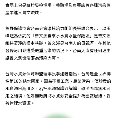
實際上只是讓垃圾掩埋場、養豬場及農藥廠等各種污染性
產業進入曾文流域。
荒野保護協會台南分會環境培力組組長張讚合表示，以玉
峰堰為依託的「曾文溪自來水水質水量保護區」是曾文溪
維持清淨的根本基礎。曾文溪是台南人的母親河，在其他
各條河川都遭受嚴重污染的情況下，台南人沒有任何理由
讓曾文溪也淪落為污染大河。
台灣水資源保育聯盟理事長李建畿指出，台灣是全世界排
名第18的缺水國家，因為不當工業、農業污染，使珍貴的
水資源日漸匱乏，若把水源保護區解編，恐將面臨無水可
用之絕境。他呼籲政府將水資源安全提升為國安層級，妥
善管理水資源。