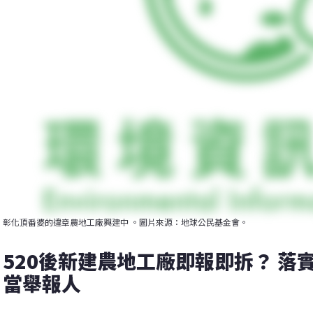
彰化頂番婆的違章農地工廠興建中 。圖片來源：地球公民基金會。
520後新建農地工廠即報即拆？ 落實
當舉報人