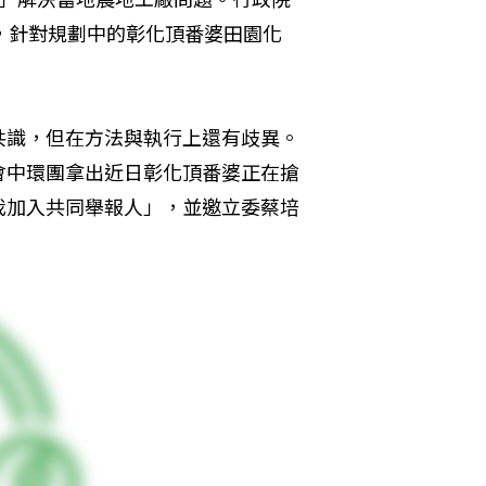
，針對規劃中的彰化頂番婆田園化
共識，但在方法與執行上還有歧異。
會中環團拿出近日彰化頂番婆正在搶
我加入共同舉報人」，並邀立委蔡培