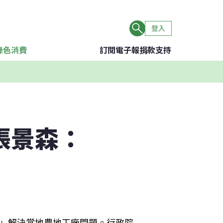
登入
綠色消費
訂閱電子報
捐款支持
張景森：
落」解決當地農地工廠問題。行政院