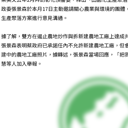
政委張景森於本月17日主動邀請關心農業與環境的團體
生產聚落方案進行意見溝通。
據了解，雙方在遏止農地炒作與拆新建農地工廠上達成
張景森表明蔡政府已承諾任內不允許新建農地工廠，但
建中的農地工廠照片，據轉述，張景森當場回應，「把
慧等人加入舉報。