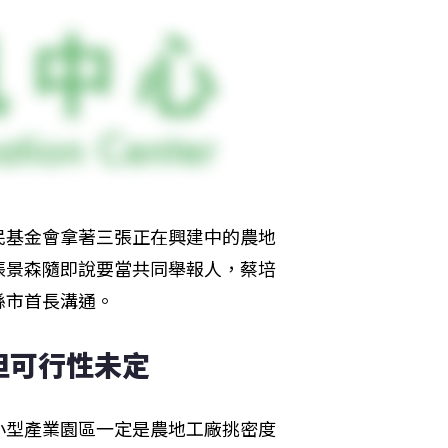
民基金會拿著三張正在興建中的農地
張景森隨即說要當共同舉報人，蔡培
縣市首長溝通。
但可行性未定
小型產業園區一定是農地工廠挑密度