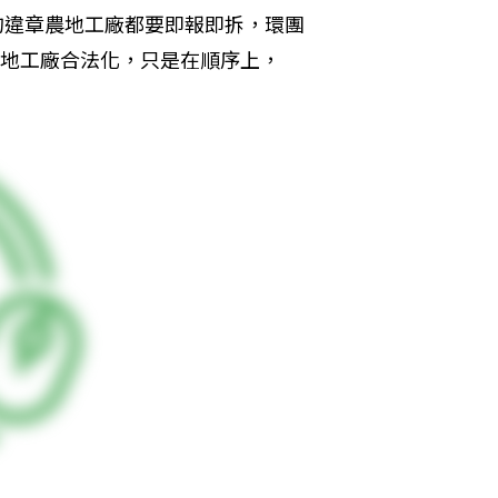
後的違章農地工廠都要即報即拆，環團
農地工廠合法化，只是在順序上，