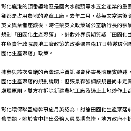
彰化鹿港的頂番婆地區是國內水龍頭等水五金產業的重
卻都是占用農地的違章工廠。去年二月，蔡英文當選後
英文與業者座談後，時任蔡英文政策辦公室執行長的張
規劃「田園化生產聚落」。針對外界長期質疑「田園化
在負責行政院農地工廠政策的政委張景森17日特邀環保
園化生產聚落」政策。
據參與該次會議的台灣環境資訊協會秘書長陳瑞賓轉述
園化生產聚落的規劃說明，但張景森強調該規畫尚未定
處理原則。雙方在拆除新建農地工廠及遏止土地炒作上
彰化環保聯盟總幹事施月英認為，討論田園化生產聚落
舊問題。她於會中指出公務人員長期怠惰，地方政府不