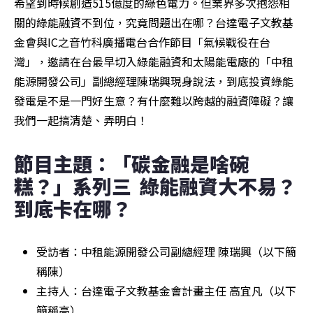
希望到時候創造515億度的綠色電力。但業界多次抱怨相
關的綠能融資不到位，究竟問題出在哪？台達電子文教基
金會與IC之音竹科廣播電台合作節目「氣候戰役在台
灣」，邀請在台最早切入綠能融資和太陽能電廠的「中租
能源開發公司」副總經理陳瑞興現身說法，到底投資綠能
發電是不是一門好生意？有什麼難以跨越的融資障礙？讓
我們一起搞清楚、弄明白！
節目主題：「碳金融是啥碗
糕？」系列三  綠能融資大不易？
到底卡在哪？ 
受訪者：中租能源開發公司副總經理 陳瑞興（以下簡
稱陳）
主持人：台達電子文教基金會計畫主任 高宜凡（以下
簡稱高）