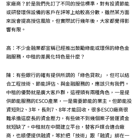
家廠商？於是我們先訂了不同的授信標準，對有投資節能
或研發環保設備的客戶在評等上給較高分數，雖然某方面
來說會提高授信風險，但實際試行幾年後，大家都覺得影
響有限。
高：不少金融業都宣稱已經推出鼓勵綠能或環保的綠色金
融服務，中租的差異化特色是什麼？
陳：有些銀行的確有提供所謂的「綠色貸款」，但可以結
合工程技術、節能評估、與金融服務的，應該只有我們。
中租的優勢就是廣大客戶群，這裡頭有兩種角色，一是提
供節能服務的ESCO產業，一是需要節能的業主。但節能投
資短則2、3年，長則7、8年才能回收，很多ESCO廠商很
難承擔這麼長的資金壓力，有些做不到幾個案子營運資金
就短缺了。中租就在中間建立平台，替客戶媒合適合廠
商，也順便提供融資，等於把「技術」跟「融資」綁在一