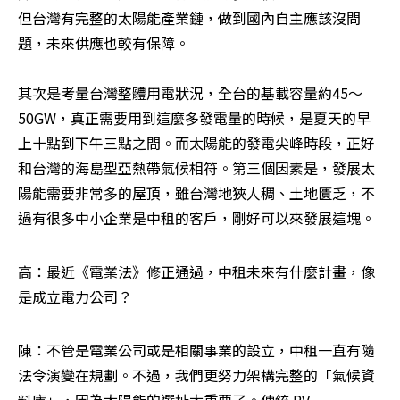
但台灣有完整的太陽能產業鏈，做到國內自主應該沒問
題，未來供應也較有保障。

其次是考量台灣整體用電狀況，全台的基載容量約45～
50GW，真正需要用到這麼多發電量的時候，是夏天的早
上十點到下午三點之間。而太陽能的發電尖峰時段，正好
和台灣的海島型亞熱帶氣候相符。第三個因素是，發展太
陽能需要非常多的屋頂，雖台灣地狹人稠、土地匱乏，不
過有很多中小企業是中租的客戶，剛好可以來發展這塊。
高：最近《電業法》修正通過，中租未來有什麼計畫，像
是成立電力公司？
陳：不管是電業公司或是相關事業的設立，中租一直有隨
法令演變在規劃。不過，我們更努力架構完整的「氣候資
料庫」，因為太陽能的選址太重要了。傳統 PV 