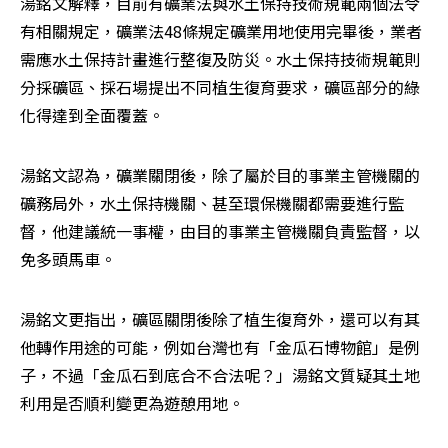
湯銘文解釋，目前有礦業法與水土保持技術規範兩個法令
有相關規定，礦業法48條規定礦業用地使用完畢後，業者
需應水土保持計畫進行整復及防災。水土保持技術規範則
分採礦區、採石場提出不同植生復育要求，礦區部分的綠
化得達到全面覆蓋。
湯銘文認為，礦業關閉後，除了屬於目的事業主管機關的
礦務局外，水土保持機關、甚至環保機關都需要進行監
督，他建議統一事權，由目的事業主管機關負責監督，以
免多頭馬車。
湯銘文更指出，礦區關閉後除了植生復育外，還可以有其
他轉作用途的可能，例如台灣也有「金瓜石博物館」是例
子，不過「金瓜石到底合不合法呢？」湯銘文質疑其土地
利用是否順利變更為遊憩用地。