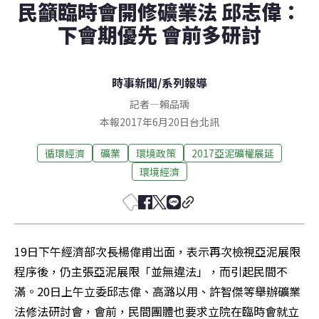
民籲臨時會開修礦業法 邱志偉：
下會期優先 會前多研討
時事新聞
/
系列報導
記者
—
賴品瑀
本報2017年6月20日台北訊
循環經濟
礦業
環境政策
2017亞泥礦權展延
環境經濟
19日下午經濟部次長楊偉甫出面，表示再次檢視亞泥展限
程序後，仍主張亞泥展限「並無違法」，而引起民間不
滿。20日上午立委邱志偉、高潞以用、許智傑等舉辦礦業
法修法研討會，會前，民間團體也要求立院在臨時會就立