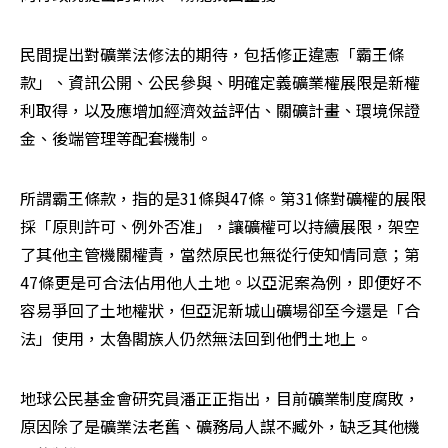
民間提出對礦業法修法的期待，包括修正違憲「霸王條
款」、資訊公開、公民參與、明確定義礦業權展限是新權
利取得，以及應增加經濟效益評估、關礦計畫、環境保證
金、後端管理等配套機制。
所謂霸王條款，指的是31條與47條。第31條對礦權的展限
採「原則許可、例外否准」，讓礦權可以持續展限，架空
了其他主管機關權責，當然原民也無從行使知情同意；第
47條更是可合法佔用他人土地。以亞泥案為例，即便好不
容易爭回了土地權狀，但亞泥新城山礦場卻至今還是「合
法」使用，太魯閣族人仍然無法回到他們土地上。
地球公民基金會研究員潘正正指出，目前礦業制度腐敗，
原因除了是礦業法老舊、礦務局人謀不臧外，缺乏其他機