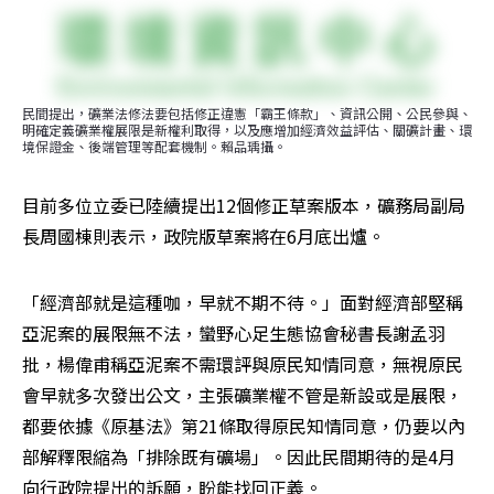
民間提出，礦業法修法要包括修正違憲「霸王條款」、資訊公開、公民參與、
明確定義礦業權展限是新權利取得，以及應增加經濟效益評估、關礦計畫、環
境保證金、後端管理等配套機制。賴品瑀攝。
目前多位立委已陸續提出12個修正草案版本，礦務局副局
長周國棟則表示，政院版草案將在6月底出爐。
「經濟部就是這種咖，早就不期不待。」面對經濟部堅稱
亞泥案的展限無不法，蠻野心足生態協會秘書長謝孟羽
批，楊偉甫稱亞泥案不需環評與原民知情同意，無視原民
會早就多次發出公文，主張礦業權不管是新設或是展限，
都要依據《原基法》第21條取得原民知情同意，仍要以內
部解釋限縮為「排除既有礦場」。因此民間期待的是4月
向行政院提出的訴願，盼能找回正義。