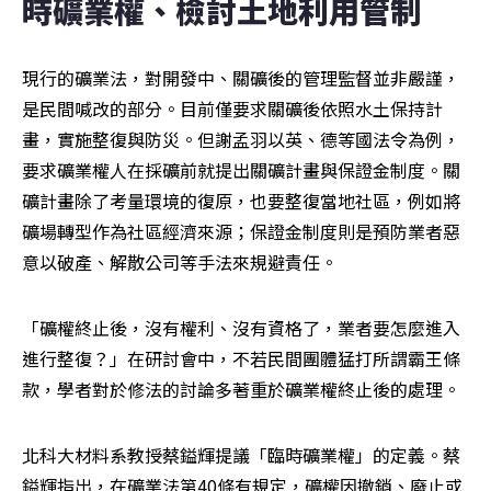
時礦業權、檢討土地利用管制
現行的礦業法，對開發中、關礦後的管理監督並非嚴謹，
是民間喊改的部分。目前僅要求關礦後依照水土保持計
畫，實施整復與防災。但謝孟羽以英、德等國法令為例，
要求礦業權人在採礦前就提出關礦計畫與保證金制度。關
礦計畫除了考量環境的復原，也要整復當地社區，例如將
礦場轉型作為社區經濟來源；保證金制度則是預防業者惡
意以破產、解散公司等手法來規避責任。
「礦權終止後，沒有權利、沒有資格了，業者要怎麼進入
進行整復？」在研討會中，不若民間團體猛打所謂霸王條
款，學者對於修法的討論多著重於礦業權終止後的處理。
北科大材料系教授蔡鎰輝提議「臨時礦業權」的定義。蔡
鎰輝指出，在礦業法第40條有規定，礦權因撤銷、廢止或