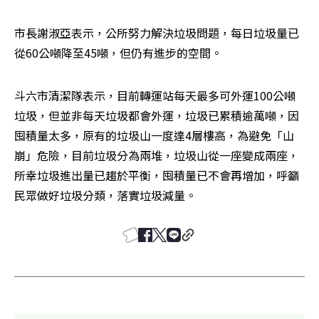
市長謝淑亞表示，公所努力解決垃圾問題，每日垃圾量已
從60公噸降至45噸，但仍有進步的空間。
斗六市清潔隊表示，目前轉運站每天最多可外運100公噸
垃圾，但並非每天垃圾都會外運，垃圾已累積逾萬噸，因
囤積量太多，原有的垃圾山一度達4層樓高，為避免「山
崩」危險，目前垃圾分為兩堆，垃圾山從一座變成兩座，
所幸垃圾進出量已趨於平衡，囤積量已不會再增加，呼籲
民眾做好垃圾分類，落實垃圾減量。