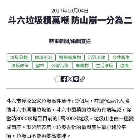
2017年10月04日
斗六垃圾積萬噸 防山崩一分為二
時事新聞
/
編輯直送
垃圾分類
環境監測
醫療廢棄物
污染治理
公共衛生
環境政策
雲林
公害污染
廢棄物
生活環境
垃圾
斗六市停收公家垃圾事件至今已3個月，在環保局介入協
助斗六市清理垃圾後，斗六市囤積的垃圾仍有增無減，從
當時8000噸增至目前的1萬300噸垃圾，垃圾山也由一座變
成兩座。市公所表示，垃圾去化的量與產生量已趨於平
衡，垃圾山不會再變高變胖。