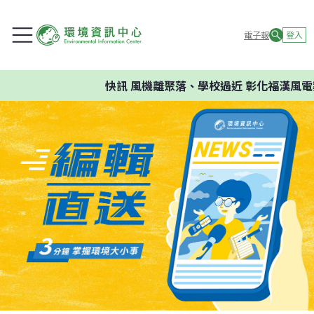
電子報
登入
快訊
風機離聚落、學校過近 彰化福漢風電