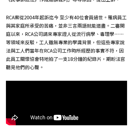
RCA案從2004年起訴迄今 至少有40位會員過世。罹病員工
與其家庭所承受的苦痛，並非三言兩語就能道盡。二審開
庭以來，RCA公司請來專家證人從流行病學、毒理學……
等領域來反駁，工人雖無專業的學識背景，但這些專家說
法與工人們當年在RCA公司工作時所經歷的事實不符，因
此員工關懷協會特地拍了一支18分鐘的紀錄片，期盼法官
聽見他們的心聲。