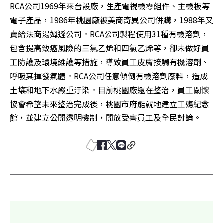
RCA公司1969年來台設廠，生產電視機零組件、主機板等
電子產品，1986年桃園廠被美商奇異公司併購，1988年又
賣給法商湯姆遜公司。RCA公司製程使用31種有機溶劑，
包含提高致癌風險的三氯乙烯和四氯乙烯等，卻未做好員
工防護及環境維護等措施，導致員工皮膚接觸有機溶劑、
呼吸其揮發氣體。RCA公司任意傾倒有機溶劑廢料，造成
土壤和地下水嚴重汙染。目前桃園廠還在整治，員工關懷
協會希望未來整治完成後，桃園市府能就地建立工殤紀念
館，並建立公開透明機制，開放受害員工及全民討論。