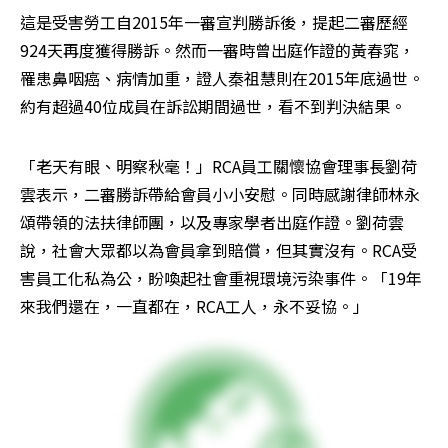
這是受害勞工自2015年一審宣判勝訴後，提起二審歷經
924天再度獲得勝訴。然而一審時曾出庭作證的黃春窕，
罹患鼻咽癌、病情加重，證人秦祖慧則在2015年底過世。
約有超過40位成員在訴訟期間過世，看不到判決結果。
「老天有眼、明察秋毫！」RCA員工關懷協會理事長劉荷
雲表示，二審勝訴帶給會員小小安慰。同時感謝律師林永
頌帶領的法扶律師團，以及專家學者出庭作證。劉荷雲
說，社會大眾都以為會員拿到賠償，但其實沒有。RCA受
害員工化私為公，盼喚起社會重視環境污染事件。「19年
來我們還在，一直都在，RCA工人，永不妥協。」