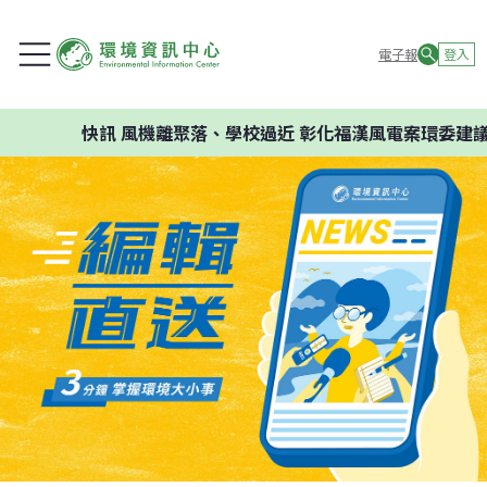
電子報
登入
快訊
風機離聚落、學校過近 彰化福漢風電案環委建議不應開