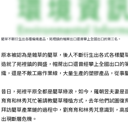
藺草不斷衍生出各種編織產品，苑裡鎮的帽蓆出口還曾攀上全國出口的第三名。
原本被認為是雜草的藺草，後人不斷衍生出各式各樣藺草
造就了苑裡鎮的興盛，帽蓆出口還曾經攀上全國出口的
織，還是不敵工廠作業線，大量生產的塑膠產品，從事
昔日，苑裡平原全都是藺草綠浪，如今，羅朝昱夫妻是
育育和林秀芃忙著請教藺草種植方式，去年他們試圖復
拜訪藺草產業鏈的過程中，劉育育和林秀芃意識到，高
出現斷層危機。