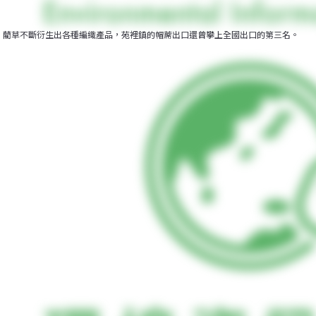
藺草不斷衍生出各種編織產品，苑裡鎮的帽蓆出口還曾攀上全國出口的第三名。