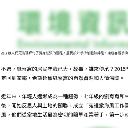
為了讓人們更能理解竹子變身紙張的過程，居民設計手抄紙體驗課程，讓遊客親手操
不過，紙寮窩的居民年歲已大，故事，誰來傳承？201
定回到家鄉，希望延續紙寮窩的自然資源和人情溫暖。
近年來，年輕人返鄉成為一種趨勢，七年級的劉育育和
後，開始反思人與土地的關聯，成立「苑裡掀海風工作
風。他們從當地生活最為密切的藺草產業著手，第一步