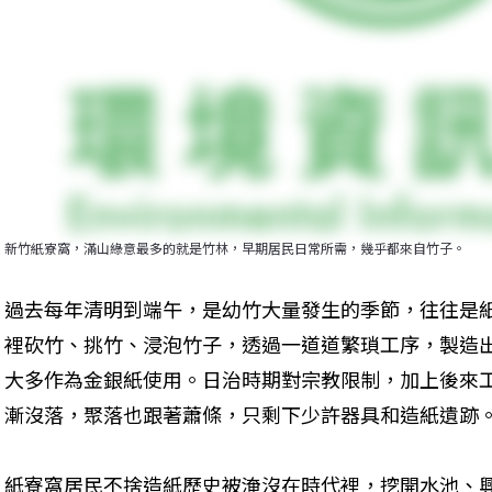
新竹紙寮窩，滿山綠意最多的就是竹林，早期居民日常所需，幾乎都來自竹子。
過去每年清明到端午，是幼竹大量發生的季節，往往是
裡砍竹、挑竹、浸泡竹子，透過一道道繁瑣工序，製造
大多作為金銀紙使用。日治時期對宗教限制，加上後來
漸沒落，聚落也跟著蕭條，只剩下少許器具和造紙遺跡
紙寮窩居民不捨造紙歷史被淹沒在時代裡，挖開水池、