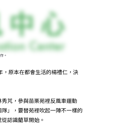
作。
5年，原本在都會生活的楊禮仁，決
林秀芃，參與苗栗苑裡反風車運動
團隊」，要替苑裡吹起一陣不一樣的
就從認識藺草開始。