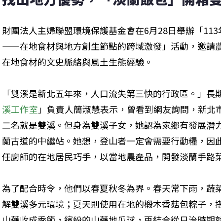
財團法人主婦聯盟環境保護基金會在6月28日舉辦「11
——在地食材與地方創生節點的跨域激發」活動，邀請農
在地食材的文史脈絡與風土生態經驗。
「雙溪是新北五年來，人口流失第三快的行政區。」長
溪工作室
」負責人簡淑慧表示，曾看到網友詢問，新北
二名就是雙溪。但身為雙溪子女，她認為家鄉有發展潛
蘭古道的中繼站。她想，登山者一定會需要行動糧，因
任廚師的在地居民巧手，以當地農產品，開發淡蘭手路
為了配合時令，他們以春夏秋冬為界。春天常下雨，蔬
解雙溪多元環境；夏天則使用在地的椴木香菇包粽子，
山藥收成季節，繽紛的山藥地瓜球，再結合從日治時期