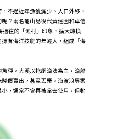
店，不過近年漁獲減少、人口外移，
的呢？兩名龜山島後代黃建圖和卓信
將過往的「漁村」印象，擴大轉換
蘭擁有海洋技能的年輕人，組成「海
的魚種。大溪以拖網漁法為主，漁船
能賤價賣出，甚至丟棄。海波浪專案
很小，通常不會再被拿去使用，但牠