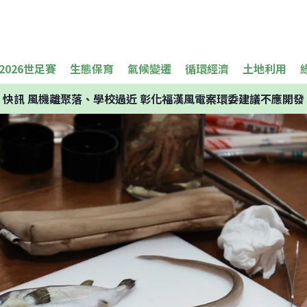
2026世足賽
生態保育
氣候變遷
循環經濟
土地利用
快訊
風機離聚落、學校過近 彰化福漢風電案環委建議不應開發