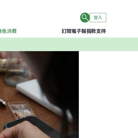
登入
綠色消費
訂閱電子報
捐款支持