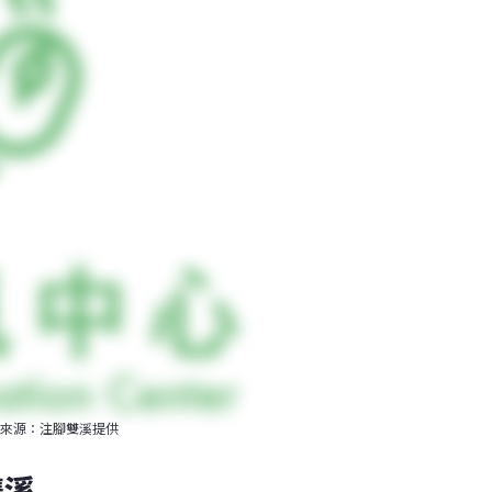
來源：注腳雙溪提供
雙溪