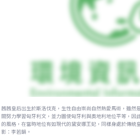
茜茜皇后出生於斯洛伐克，生性自由崇尚自然熱愛馬術，雖然
間努力學習匈牙利文，並力圖使匈牙利與奧地利地位平等，因
的風格，在當時地位有如現代的黛安娜王妃，同樣身處於傳統
影：李若韻。