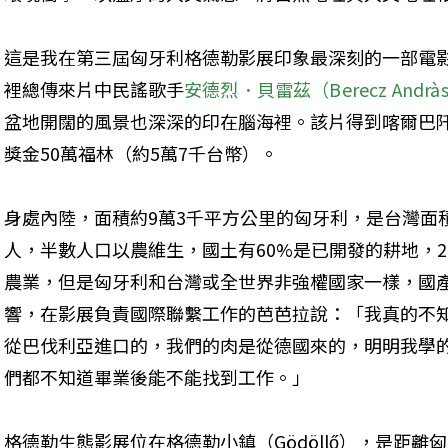
這是我在第三屆匈牙利格德勒影展印象最深刻的一部電
裡總傳來片中民謠歌手
安德烈．貝雷茲（Berecz Andrà
盆地開闊的風景也深深的印在腦海裡。該片得到喀爾巴
獎金50萬福林（約5萬7千台幣）。
身處內陸，面積約9萬3千平方公里的匈牙利，是台灣面
人，半數人口以農維生，國土有60%是已開發的耕地，
農業，但是匈牙利和台灣或全世界非強權國家一樣，國
響，在影展負責國際聯繫工作的芭芭拉說：「我真的不
從巴伐利亞進口的，我們的肉是從德國來的，明明我學
們都不知道畢業後能不能找到工作。」
格德勒生態影展位在格德勒小鎮（Gödöllő），是距