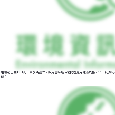
格德勒宮由18世紀一貴族所建立，採用當時最時髦的巴洛克建築風格，19世紀奧
韻。