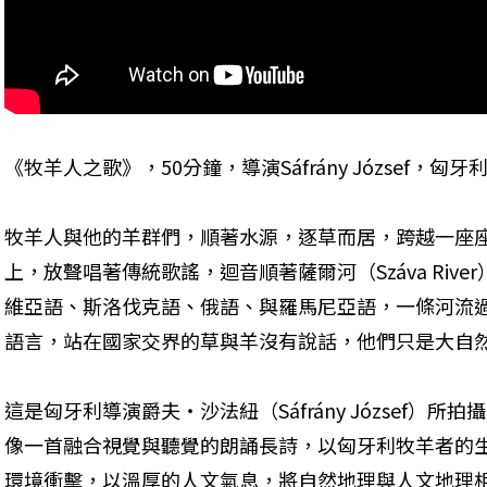
《牧羊人之歌》，50分鐘，導演Sáfrány József，匈牙
牧羊人與他的羊群們，順著水源，逐草而居，跨越一座
上，放聲唱著傳統歌謠，迴音順著薩爾河（Száva Riv
維亞語、斯洛伐克語、俄語、與羅馬尼亞語，一條河流
語言，站在國家交界的草與羊沒有說話，他們只是大自
這是匈牙利導演爵夫・沙法紐（Sáfrány József）所拍攝
像一首融合視覺與聽覺的朗誦長詩，以匈牙利牧羊者的
環境衝擊，以溫厚的人文氣息，將自然地理與人文地理