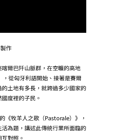
利製作
座喀爾巴阡山脈群，在空曠的高地
er），從匈牙利語開始、接著是賽爾
過的土地有多長，就跨過多少國家的
然國度裡的子民。
的《牧羊人之歌（Pastorale）》，
生活為題，講述此傳統行業所面臨的
相互對照。