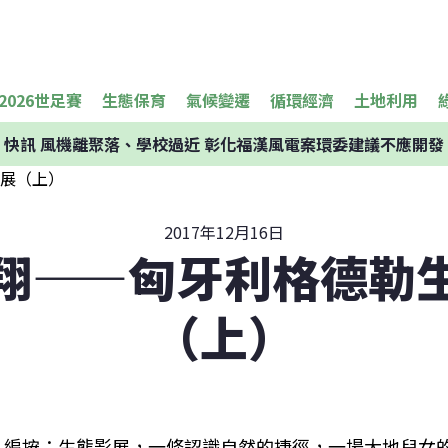
2026世足賽
生態保育
氣候變遷
循環經濟
土地利用
快訊
風機離聚落、學校過近 彰化福漢風電案環委建議不應開發
2017年12月16日
翔——匈牙利格德勒
（上）
編按：生態影展，一條認識自然的捷徑，一場大地兒女