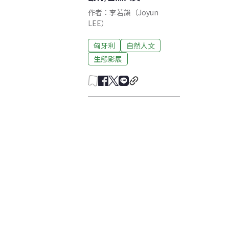
作者：李若韻（Joyun
LEE）​
匈牙利
自然人文
生態影展