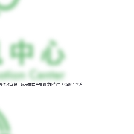
匈帝國成立後，成為茜茜皇后最愛的行宮。攝影：李若