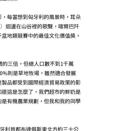
影，每當想到匈牙利的風景時，耳朵
s）
迴盪在山谷裡的歌聲，喀爾巴阡
阡盆地類競賽中的最佳文化價值獎，
積的三倍，但總人口數不到1千萬
20%則是草地牧場，雖然適合發展
產製品都受到國際經濟貿易政策的影
知道這是怎麼了，我們超市的鮮奶是
的是有機農業規劃，但我和我的同學
離匈牙利首都布達佩斯東北方約三十公