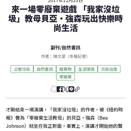
2017年12月23日
來一場零廢棄遊戲 「我家沒垃
圾」教母貝亞・強森玩出快樂時
尚生活
副刊
/
自然書訊
作者：陳文姿（本報記者）
公害污染
自然書訊
廢棄物
生活環境
污染治理
零廢棄
才剛結束一場演講，「我家沒垃圾」的作者，被《紐約時
報》譽為「零廢棄生活教母」的貝亞・強森（Bea 
Johnson）就坐在我正對面。事實上，演講才開始她的聲