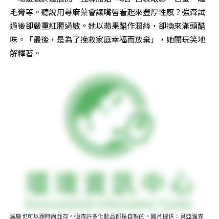
毛膏等。聽說用蕁麻葉會讓嘴唇看起來豐厚性感？強森試
過後卻嚴重紅腫過敏。她以蘋果醋作潤絲，卻換來滿頭醋
味。「最後，是為了挽救家庭幸福而放棄」，她開玩笑地
解釋著。
減廢也可以跟時尚並存。強森許多化妝品都是自製的。圖片提供：貝亞強森