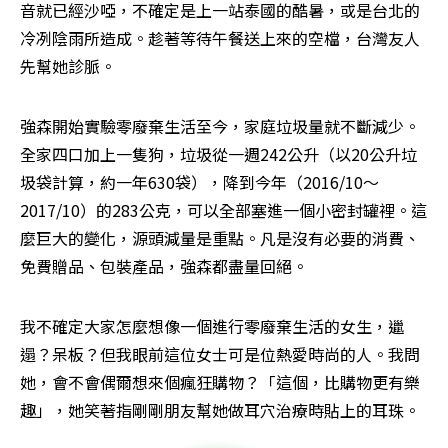
音就已經沙啞，不確定是上一站泰國的酷暑，或是台北的
冷冽陰雨所造成。趁著等待午餐送上來的空檔，台灣友人
先幫她診脈。
強森開始實驗零廢棄生活至今，家庭垃圾量就不斷減少。
全家四口加上一隻狗，垃圾從一週242公升（以20公升垃
圾袋計算，約一年630袋），降到今年（2016/10～
2017/10）的283公克，可以全部塞進一個小密封罐裡。這
麼巨大的變化，源頭減量是重點。凡是沒有必要的消費、
免費贈品、包裝產品，強森都盡量回絕。
我不確定大家怎麼想像一個進行零廢棄生活的女生，邋
遢？呆板？但我眼前這位女士可是位熱愛時尚的人。我問
她，會不會偶爾想來個瘋狂購物？「這個，比購物更有樂
趣」，她笑著指剛剛朋友幫她做耳穴治療時貼上的耳珠。