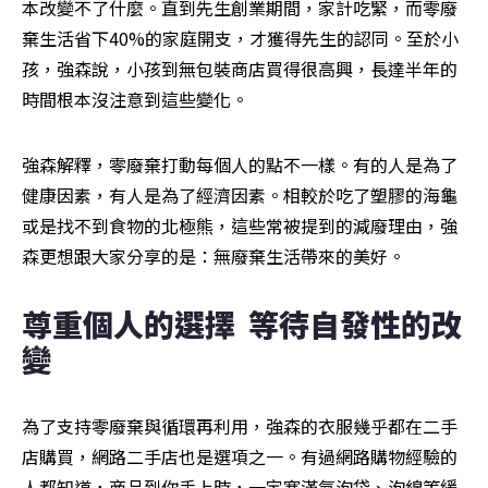
本改變不了什麼。直到先生創業期間，家計吃緊，而零廢
棄生活省下40%的家庭開支，才獲得先生的認同。至於小
孩，強森說，小孩到無包裝商店買得很高興，長達半年的
時間根本沒注意到這些變化。
強森解釋，零廢棄打動每個人的點不一樣。有的人是為了
健康因素，有人是為了經濟因素。相較於吃了塑膠的海龜
或是找不到食物的北極熊，這些常被提到的減廢理由，強
森更想跟大家分享的是：無廢棄生活帶來的美好。
尊重個人的選擇  等待自發性的改
變
為了支持零廢棄與循環再利用，強森的衣服幾乎都在二手
店購買，網路二手店也是選項之一。有過網路購物經驗的
人都知道，商品到你手上時，一定塞滿氣泡袋、泡綿等緩