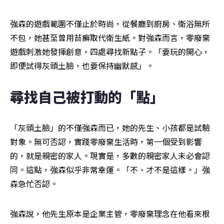
強森的遊戲範圍不僅止於時尚，從餐廳到廚房、衛浴無所
不包，她甚至曾用苔癬取代衛生紙。對強森而言，零廢棄
遊戲刺激她發揮創意，四處尋找新點子。「要玩的開心，
即便試得灰頭土臉，也要保持幽默感」。
尋找自己被打動的「點」
「灰頭土臉」的不僅強森而已，她的先生、小孩都是試驗
對象。無可否認，實踐零廢棄生活時，第一個受到影響
的，就是親密的家人。現實是，多數的親密家人未必會認
同。這點，強森似乎非常幸運。「不、才不是這樣。」強
森急忙否認。
強森說，他先生原本是企業主管，零廢棄理念在他看來根