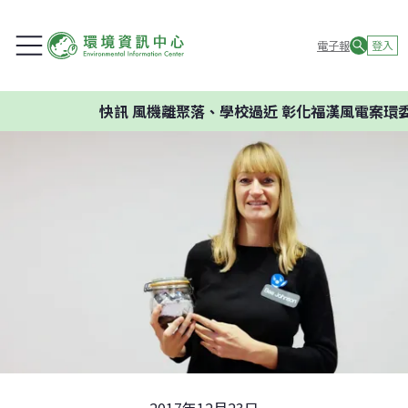
電子報
登入
快訊
風機離聚落、學校過近 彰化福漢風電案環委建議