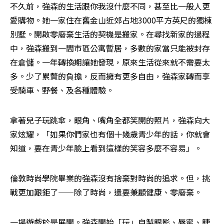
不久前，強森的生活跟你我沒什麼不同，甚至比一般人更
愛購物。她一家住在舊金山近郊占地3000平方英尺的獨棟
別墅。開啟零廢棄生活的契機是搬家。在尋找新家的過程
中，強森搬到一間市區公寓暫居，多數的家當只能被封存
在倉儲。一年轉換期讓她發現，原來生活從來就不需要太
多。少了累贅的負擔，反而擁有更多自由，強森家轉而享
受騎車、野餐、及各種體驗。
拿著兒子玩跳傘，眼角、嘴角全都笑開的照片，強森向大
家炫耀，「如果你們家也有個十幾歲青少年的話，你就會
知道，要在青少年臉上看到這樣的笑容多麼不容易」。
倫敦時尚學院畢業的強森沒有捨棄對時尚的追求。但，挑
戰更加艱鉅了——除了時尚，還要兼顧健康、零廢棄。
一場遊戲於是展開。強森開始「玩」自製眼影、唇蜜、睫