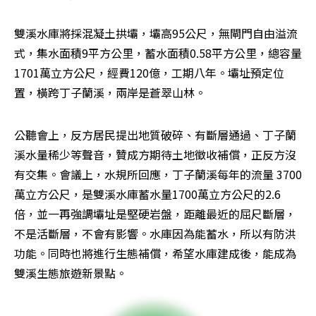
雙溪水庫將採混凝土拱壩，壩高95公尺，無閘門自由溢流
式，集水面積9平方公里，蓄水面積0.58平方公里，總容量
1701萬立方公尺，經費120億，工期八年。壩址預定位
置，橫跨丁子蘭溪，兩岸是蒼翠山林。
公聽會上，反方居民提出地質破碎、有斷層通過、丁子蘭
溪水量稀少等聲音，贊成方期待土地徵收補償，正反方沒
有交集。會議上，水規所回應，丁子蘭溪每年的流量 3700
萬立方公尺，是雙溪水庫蓄水量1700萬立方公尺的2.6
倍，並一再強調壩址是堅硬岩盤，距離最近的屈尺斷層，
不是活斷層，不會有影響。水庫因為能蓄水，所以有防洪
功能。同時也將進行生態補償，希望水庫建成後，能成為
雙溪生態旅遊新景點。