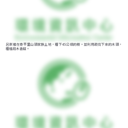
呂崇維在泰平里山頭家族土地，種下45公頃的樹。並利用疏伐下來的木頭，
種植段木香菇。