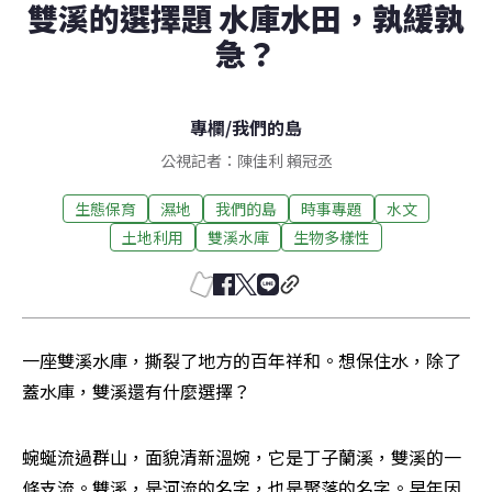
雙溪的選擇題 水庫水田，孰緩孰
急？
專欄
/
我們的島
公視記者：陳佳利 賴冠丞
生態保育
濕地
我們的島
時事專題
水文
土地利用
雙溪水庫
生物多樣性
一座雙溪水庫，撕裂了地方的百年祥和。想保住水，除了
蓋水庫，雙溪還有什麼選擇？
蜿蜒流過群山，面貌清新溫婉，它是丁子蘭溪，雙溪的一
條支流。雙溪，是河流的名字，也是聚落的名字。早年因