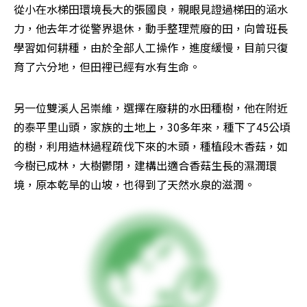
從小在水梯田環境長大的張國良，親眼見證過梯田的涵水
力，他去年才從警界退休，動手整理荒廢的田，向曾班長
學習如何耕種，由於全部人工操作，進度緩慢，目前只復
育了六分地，但田裡已經有水有生命。
另一位雙溪人呂崇維，選擇在廢耕的水田種樹，他在附近
的泰平里山頭，家族的土地上，30多年來，種下了45公頃
的樹，利用造林過程疏伐下來的木頭，種植段木香菇，如
今樹已成林，大樹鬱閉，建構出適合香菇生長的濕潤環
境，原本乾旱的山坡，也得到了天然水泉的滋潤。