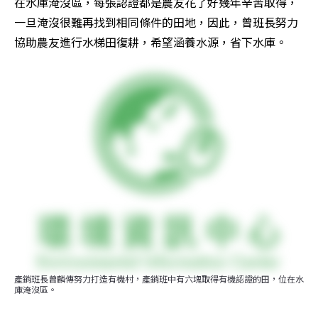
在水庫淹沒區，每張認證都是農友花了好幾年辛苦取得，
一旦淹沒很難再找到相同條件的田地，因此，曾班長努力
協助農友進行水梯田復耕，希望涵養水源，省下水庫。
產銷班長曾麟傳努力打造有機村，產銷班中有六塊取得有機認證的田，位在水
庫淹沒區。