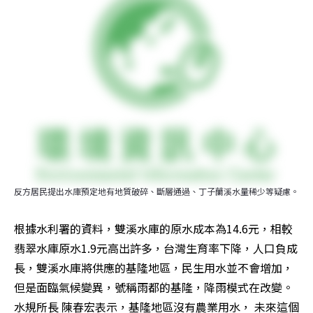
反方居民提出水庫預定地有地質破碎、斷層通過、丁子蘭溪水量稀少等疑慮。
根據水利署的資料，雙溪水庫的原水成本為14.6元，相較
翡翠水庫原水1.9元高出許多，台灣生育率下降，人口負成
長，雙溪水庫將供應的基隆地區，民生用水並不會增加，
但是面臨氣候變異，號稱雨都的基隆，降雨模式在改變。
水規所長 陳春宏表示，基隆地區沒有農業用水， 未來這個