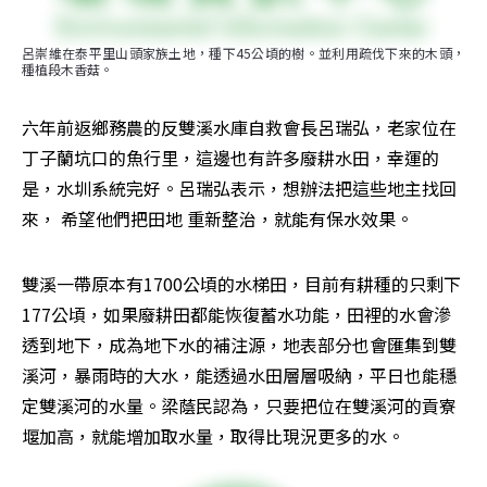
呂崇維在泰平里山頭家族土地，種下45公頃的樹。並利用疏伐下來的木頭，
種植段木香菇。
六年前返鄉務農的反雙溪水庫自救會長呂瑞弘，老家位在
丁子蘭坑口的魚行里，這邊也有許多廢耕水田，幸運的
是，水圳系統完好。呂瑞弘表示，想辦法把這些地主找回
來， 希望他們把田地 重新整治，就能有保水效果。
雙溪一帶原本有1700公頃的水梯田，目前有耕種的只剩下
177公頃，如果廢耕田都能恢復蓄水功能，田裡的水會滲
透到地下，成為地下水的補注源，地表部分也會匯集到雙
溪河，暴雨時的大水，能透過水田層層吸納，平日也能穩
定雙溪河的水量。梁蔭民認為，只要把位在雙溪河的貢寮
堰加高，就能增加取水量，取得比現況更多的水。